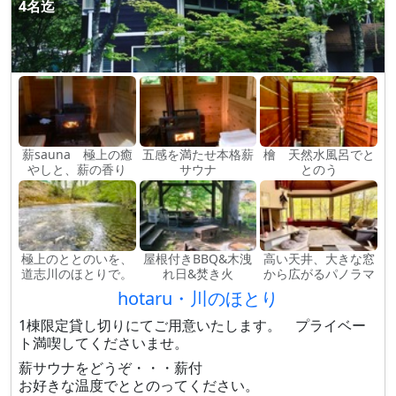
4名迄
薪sauna 極上の癒
五感を満たせ本格薪
檜 天然水風呂でと
やしと、薪の香り
サウナ
とのう
極上のととのいを、
屋根付きBBQ&木洩
高い天井、大きな窓
道志川のほとりで。
れ日&焚き火
から広がるパノラマ
hotaru・川のほとり
1棟限定貸し切りにてご用意いたします。 プライベー
ト満喫してくださいませ。
薪サウナをどうぞ・・・薪付
お好きな温度でととのってください。