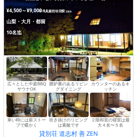
¥4,500～¥9,000
1人あたり目安
山梨・大月・都留
10名迄
広々とした中庭BBQ
囲炉裏のあるリビン
カウンターのあるキ
サウナOK
グダイニング
ッチン
寒い時には薪ストー
吹き抜けのリビング
２階和室の寝室は最
ブで暖かく
は素敵です
大４名〜５名
貸別荘 道志村 善 ZEN