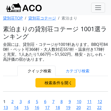
貸別荘TOP
貸別荘コテージ
素泊まり
素泊まりの貸別荘コテージ 1001選ラ
ンキング
全国には、貸別荘・コテージが1001軒あります。BBQ可84
0軒・ペット可366軒・大人数対応551軒・温泉付き178軒
と充実。1人あたり1,667円～51,502円。格安・おしゃれ・
高評価の宿があります。
クイック検索
カテゴリ検索
検索条件を開く
1
2
3
4
5
6
7
8
9
10
11
12
13
14
15
16
17
18
19
20
21
22