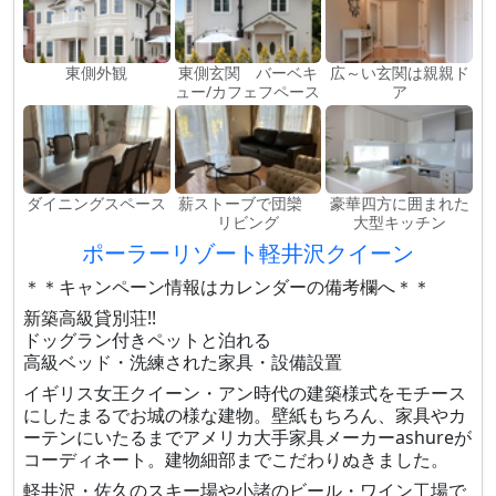
東側外観
東側玄関 バーベキ
広～い玄関は親親ド
ュー/カフェフペース
ア
ダイニングスペース
薪ストーブで団欒
豪華四方に囲まれた
リビング
大型キッチン
ポーラーリゾート軽井沢クイーン
＊＊キャンペーン情報はカレンダーの備考欄へ＊＊
新築高級貸別荘!!
ドッグラン付きペットと泊れる
高級ベッド・洗練された家具・設備設置
イギリス女王クイーン・アン時代の建築様式をモチース
にしたまるでお城の様な建物。壁紙もちろん、家具やカ
ーテンにいたるまでアメリカ大手家具メーカーashureが
コーディネート。建物細部までこだわりぬきました。
軽井沢・佐久のスキー場や小諸のビール・ワイン工場で