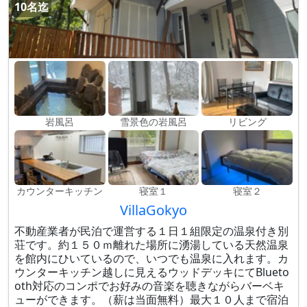
10名迄
岩風呂
雪景色の岩風呂
リビング
カウンターキッチン
寝室１
寝室２
VillaGokyo
不動産業者が民泊で運営する１日１組限定の温泉付き別
荘です。約１５０ｍ離れた場所に湧湯している天然温泉
を館内にひいているので、いつでも温泉に入れます。カ
ウンターキッチン越しに見えるウッドデッキにてBlueto
oth対応のコンポでお好みの音楽を聴きながらバーベキ
ューができます。（薪は当面無料）最大１０人まで宿泊