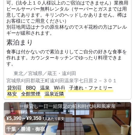
可。(法令上１０人様以上のご宿泊はできません）業務用
ビールサーバー無料レンタル（サーバーとガスまでは用
意してあります。キリンのヘッドしかありません。樽は
お客様にてご用意ください）
別荘地周辺はナラの原生林なのでスギ花粉の方はアレル
ギーが緩和されます。
素泊まり
食事は付かないので素泊まりしてご自分の好きな食事を
作れます。カウンターキッチンでゆったり料理できま
す。
東北／宮城県／蔵王・遠刈田
宮城県刈田郡蔵王町遠刈田温泉字七日原２－３０１
貸別荘
BBQ
温泉
Wi-Fi
子連れ・ファミリー
格安
全館禁煙
温泉近隣
一棟貸し一日一組限定の昭和時代純和風家屋
¥5,390～¥9,350
1人あたり目安
千葉・勝浦・御宿