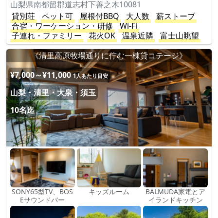
山梨県南都留郡道志村下善之木10081
貸別荘
ペット可
屋根付BBQ
大人数
薪ストーブ
合宿・ワーケーション・研修
Wi-Fi
子連れ・ファミリー
花火OK
温泉近隣
富士山眺望
《清里高原牧場通りに佇む一棟貸コテージ》
¥7,000～¥11,000
1人あたり目安
山梨・清里・大泉・須玉
10名迄
SONY65型TV、BOS
キッズルーム
BALMUDA家電とア
Eサウンドバー
イランドキッチン