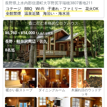
長野県上水内郡信濃町大字野尻字瑞穂3807番地211
コテージ
BBQ
Wi-Fi
子連れ・ファミリー
花火OK
全館禁煙
温泉近隣
海沿い・海水浴
森に佇む本格的なログハウス
¥6,760～¥14,000
1人あたり目安
長野・軽井沢周辺・佐久
8名迄
暖かい薪ストーブ
ダイニングルーム
木漏れ日のウッドデ
ッキ