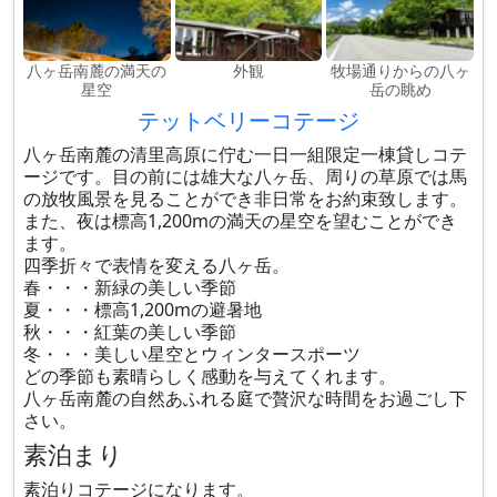
八ヶ岳南麓の満天の
外観
牧場通りからの八ヶ
星空
岳の眺め
テットベリーコテージ
八ヶ岳南麓の清里高原に佇む一日一組限定一棟貸しコテ
ージです。目の前には雄大な八ヶ岳、周りの草原では馬
の放牧風景を見ることができ非日常をお約束致します。
また、夜は標高1,200mの満天の星空を望むことができ
ます。
四季折々で表情を変える八ヶ岳。
春・・・新緑の美しい季節
夏・・・標高1,200mの避暑地
秋・・・紅葉の美しい季節
冬・・・美しい星空とウィンタースポーツ
どの季節も素晴らしく感動を与えてくれます。
八ヶ岳南麓の自然あふれる庭で贅沢な時間をお過ごし下
さい。
素泊まり
素泊りコテージになります。