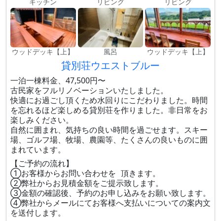
キッチン
リビング
リビング
ウッドデッキ【上】
風呂
ウッドデッキ【上】
貸別荘ウエストブルー
一泊一棟料金、47,500円〜
古民家をフルリノベーションいたしました。
快適にお過ごし頂くため水回りにこだわりました。時間
を忘れるほど楽しめる貸別荘を作りました。非日常をお
楽しみください。
自然に囲まれ、気持ちの良い時間を過ごせます。スキー
場、ゴルフ場、牧場、農園等、たくさんの良いものに囲
まれています。
【ご予約の流れ】
①お客様からお問い合わせを 頂きます。
②弊社からお見積金額をご提示致します。
③金額の確認後、予約のお申し込みをお願い致します。
④弊社からメールにてお客様へ支払いについての案内文
を送付します。