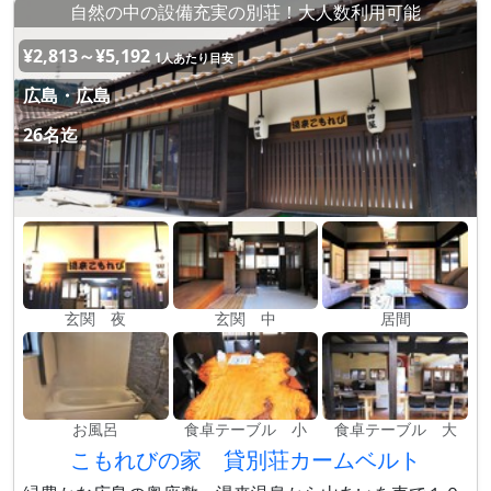
自然の中の設備充実の別荘！大人数利用可能
¥2,813～¥5,192
1人あたり目安
広島・広島
26名迄
玄関 夜
玄関 中
居間
お風呂
食卓テーブル 小
食卓テーブル 大
こもれびの家 貸別荘カームベルト