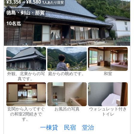
¥3,356～¥8,580
1人あたり目安
徳島・剣山・那賀
10名迄
外観、北東からの写
庭からの眺めです。
和室
真です。
玄関から入ってすぐ
お風呂の写真
ウォシュレット付き
の和室2間続きで
トイレ
す。
一棟貸 民宿 堂治