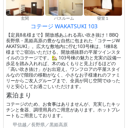
玄関
バスルーム
寝室１
コテージ WAKATSUKI 103
【定員8名様まで】開放感あふれる高い吹き抜け！BBQ
長野県・黒姫高原の豊かな自然に包まれた「コテージW
AKATSUKI」。広大な敷地内に佇む103号棟は、1棟8名
様までご宿泊いただける、開放感抜群の平屋ツインスタ
イルのコテージです。🏡 103号棟の魅力と充実の設備一
歩足を踏み入れれば、木のぬくもりと見上げるほどの
「高い吹き抜け」がお出迎え。ワンフロアの平屋スタイ
ルなので階段の移動がなく、小さなお子様連れのファミ
リーからご友人グループまで、全員が同じ空間でゆった
りと安心してお過ごしいただけます。
素泊まり
コテージのため、お食事はありませんが、充実したキッ
チンと食器、調理用具のご用意があります。ホットプレ
ートもご用意しております。
甲信越／長野県／黒姫高原