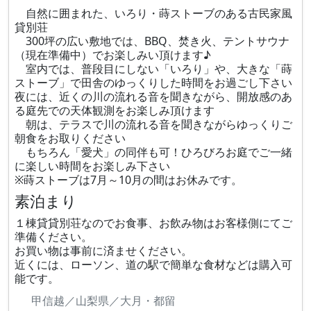
自然に囲まれた、いろり・蒔ストーブのある古民家風
貸別荘
300坪の広い敷地では、BBQ、焚き火、テントサウナ
（現在準備中）でお楽しみい頂けます♪
室内では、普段目にしない「いろり」や、大きな「蒔
ストーブ」で田舎のゆっくりした時間をお過ごし下さい
夜には、近くの川の流れる音を聞きながら、開放感のあ
る庭先での天体観測をお楽しみ頂けます
朝は、テラスで川の流れる音を聞きながらゆっくりご
朝食をお取りください
もちろん「愛犬」の同伴も可！ひろびろお庭でご一緒
に楽しい時間をお楽しみ下さい
※蒔ストーブは7月～10月の間はお休みです。
素泊まり
１棟貸貸別荘なのでお食事、お飲み物はお客様側にてご
準備ください。
お買い物は事前に済ませください。
近くには、ローソン、道の駅で簡単な食材などは購入可
能です。
甲信越／山梨県／大月・都留