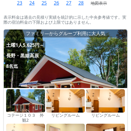
23
24
25
26
27
28
地図表示
表示料金は過去の見積り実績を統計的に示した中央参考値です。実
際の宿泊料金の下限および上限ではありません。
ファミリ―からグループ利用に大人気
土曜1人5,625円～
長野・黒姫高原
8名迄
コテージ１０３ 外
リビングルーム
リビングルーム
観2