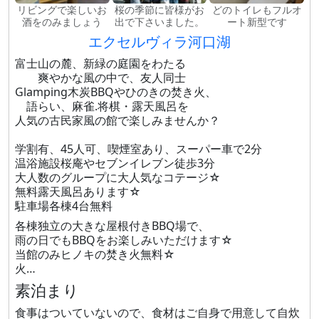
リビングで楽しいお
桜の季節に皆様がお
どのトイレもフルオ
酒をのみましょう
出で下さいました。
ート新型です
エクセルヴィラ河口湖
富士山の麓、新緑の庭園をわたる
爽やかな風の中で、友人同士
Glamping木炭BBQやひのきの焚き火、
語らい、麻雀.将棋・露天風呂を
人気の古民家風の館で楽しみませんか？
学割有、45人可、喫煙室あり、スーパー車で2分
温浴施設桜庵やセブンイレブン徒歩3分
大人数のグループに大人気なコテージ☆
無料露天風呂あります☆
駐車場各棟4台無料
各棟独立の大きな屋根付きBBQ場で、
雨の日でもBBQをお楽しみいただけます☆
当館のみヒノキの焚き火無料☆
火…
素泊まり
食事はついていないので、食材はご自身で用意して自炊