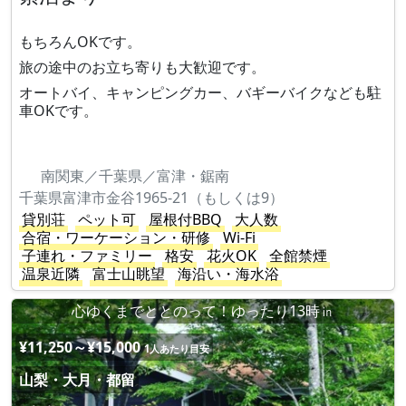
もちろんOKです。
旅の途中のお立ち寄りも大歓迎です。
オートバイ、キャンピングカー、バギーバイクなども駐
車OKです。
南関東／千葉県／富津・鋸南
千葉県富津市金谷1965-21（もしくは9）
貸別荘
ペット可
屋根付BBQ
大人数
合宿・ワーケーション・研修
Wi-Fi
子連れ・ファミリー
格安
花火OK
全館禁煙
温泉近隣
富士山眺望
海沿い・海水浴
心ゆくまでととのって！ゆったり13時㏌
¥11,250～¥15,000
1人あたり目安
山梨・大月・都留