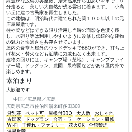
緑豊かな広島の奥座敷、湯来温泉から山あいを車で１０
分走ると 美しい大自然が残る雲出に着きます。 小高
い丘に建つ古民家を再生しました。
この建物は、明治時代に建てられた築１００年以上の元
庄屋屋敷です。
柱や梁などはできる限り活用し当時の面影を色濃く残
し、水廻り等は利用しやすいように改修し伝統的な建物
の魅力と快適さを共存させています。
屋内の食堂と屋外のウッドデッキでBBQができ、打ち上
げ花火・焚火なども近隣に気兼ねなく出来ます。
建物の回りには、キャンプ場（芝地）、キャンプファイ
ヤー場、ドッグラン、農園、果樹園などがあり屋内外で
楽しめます。
素泊まり
大歓迎です
中国／広島県／広島
広島県広島市佐伯区湯来町多田309
貸別荘
ペット可
屋根付BBQ
大人数
おしゃれ
古民家
ドッグラン
合宿・ワーケーション・研修
Wi-Fi
子連れ・ファミリー
花火OK
全館禁煙
温泉近隣