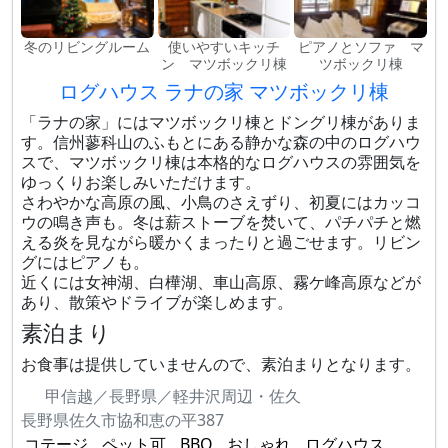
冬のリビングルーム
使いやすいキッチ
ピアノとソファ マ
ン マツボックリ棟
ツボックリ棟
ログハウス ラナの家 マツボックリ棟
「ラナの家」にはマツボックリ棟とドングリ棟がありま
す。信州蓼科山のふもとにある静かな森の中のログハウ
スで、マツボックリ棟は本格的なログハウスの雰囲気を
ゆっくりお楽しみいただけます。
さわやかな高原の風、小鳥のさえずり、初夏にはカッコ
ウの鳴き声も。冬は薪ストーブを焚いて、パチパチと燃
える炎を見ながら暖かくまったりと過ごせます。リビン
グにはピアノも。
近くには女神湖、白樺湖、車山高原、霧ケ峰高原などが
あり、散策やドライブが楽しめます。
素泊まり
お食事は提供していませんので、素泊まりとなります。
甲信越／長野県／軽井沢周辺・佐久
長野県佐久市協和恵の平387
コテージ
ペット可
BBQ
おしゃれ
ログハウス