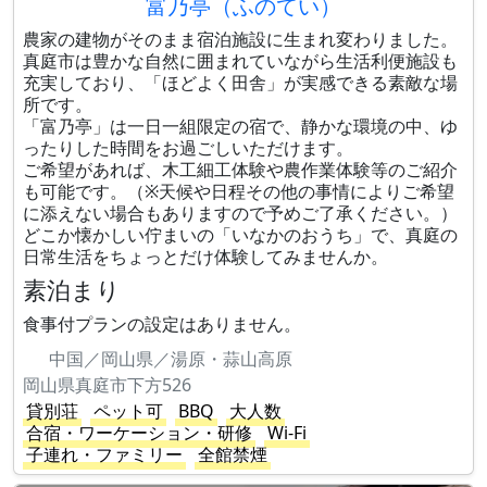
富乃亭（ふのてい）
農家の建物がそのまま宿泊施設に生まれ変わりました。
真庭市は豊かな自然に囲まれていながら生活利便施設も
充実しており、「ほどよく田舎」が実感できる素敵な場
所です。
「富乃亭」は一日一組限定の宿で、静かな環境の中、ゆ
ったりした時間をお過ごしいただけます。
ご希望があれば、木工細工体験や農作業体験等のご紹介
も可能です。（※天候や日程その他の事情によりご希望
に添えない場合もありますので予めご了承ください。）
どこか懐かしい佇まいの「いなかのおうち」で、真庭の
日常生活をちょっとだけ体験してみませんか。
素泊まり
食事付プランの設定はありません。
中国／岡山県／湯原・蒜山高原
岡山県真庭市下方526
貸別荘
ペット可
BBQ
大人数
合宿・ワーケーション・研修
Wi-Fi
子連れ・ファミリー
全館禁煙