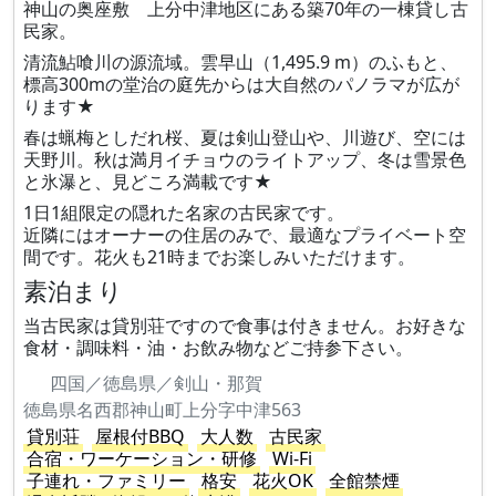
神山の奥座敷 上分中津地区にある築70年の一棟貸し古
民家。
清流鮎喰川の源流域。雲早山（1,495.9 m）のふもと、
標高300mの堂治の庭先からは大自然のパノラマが広が
ります★
春は蝋梅としだれ桜、夏は剣山登山や、川遊び、空には
天野川。秋は満月イチョウのライトアップ、冬は雪景色
と氷瀑と、見どころ満載です★
1日1組限定の隠れた名家の古民家です。
近隣にはオーナーの住居のみで、最適なプライベート空
間です。花火も21時までお楽しみいただけます。
素泊まり
当古民家は貸別荘ですので食事は付きません。お好きな
食材・調味料・油・お飲み物などご持参下さい。
四国／徳島県／剣山・那賀
徳島県名西郡神山町上分字中津563
貸別荘
屋根付BBQ
大人数
古民家
合宿・ワーケーション・研修
Wi-Fi
子連れ・ファミリー
格安
花火OK
全館禁煙