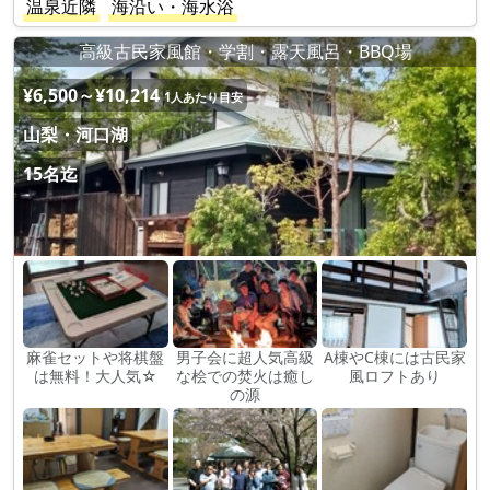
温泉近隣
海沿い・海水浴
高級古民家風館・学割・露天風呂・BBQ場
¥6,500～¥10,214
1人あたり目安
山梨・河口湖
15名迄
麻雀セットや将棋盤
男子会に超人気高級
A棟やC棟には古民家
は無料！大人気☆
な桧での焚火は癒し
風ロフトあり
の源