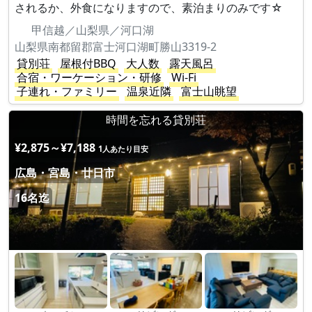
されるか、外食になりますので、素泊まりのみです☆
甲信越／山梨県／河口湖
山梨県南都留郡富士河口湖町勝山3319-2
貸別荘
屋根付BBQ
大人数
露天風呂
合宿・ワーケーション・研修
Wi-Fi
子連れ・ファミリー
温泉近隣
富士山眺望
時間を忘れる貸別荘
¥2,875～¥7,188
1人あたり目安
広島・宮島・廿日市
16名迄