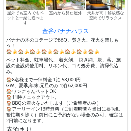
屋外でも室内でもペ
室内から見た屋外
天井が高く解放感な
ットと一緒に遊べま
空間でリラックス
す
金谷バナナハウス
バナナの木のコテージでBBQ、焚き火、花火を楽しも
う！
🏠🍌🏠🍌🏠🍌🏠🍌🏠🍌🏠🍌🏠🍌🏠🍌
ペット料金、駐車場代、 着火剤、 焼き網、炭、薪、施
設の全設備使用料、リネン代、ゴミ処分費、清掃代込
み。
🏠8名様まで一律料金 1泊 58,000円
GW、夏季,年末,元旦のみ 1泊 62,000円
🏠ワンにゃんペットOK
🏠11時チェックアウト。
🏠BBQの着火をいたします（ご希望者のみ）
🏠アーリーイン13時無料（ご到着時間を当日に要Tell。
繁忙期を除く）前日にご予約がない場合のみ可。確定は
2日前になります。
素泊まり