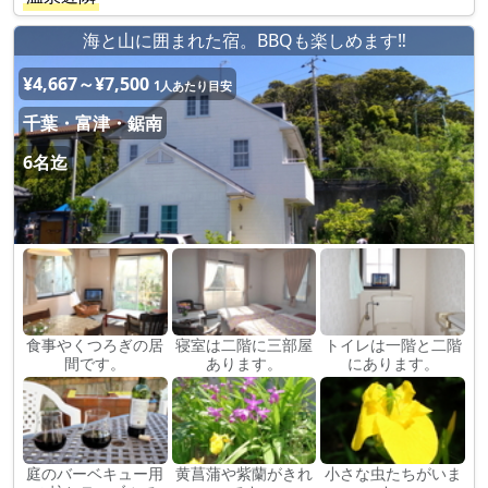
海と山に囲まれた宿。BBQも楽しめます‼
¥4,667～¥7,500
1人あたり目安
千葉・富津・鋸南
6名迄
食事やくつろぎの居
寝室は二階に三部屋
トイレは一階と二階
間です。
あります。
にあります。
庭のバーベキュー用
黄菖蒲や紫蘭がきれ
小さな虫たちがいま