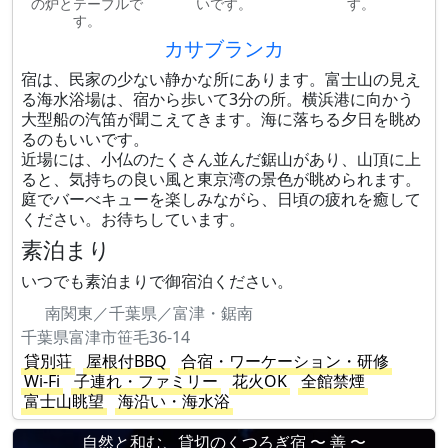
の炉とテーブルで
いです。
す。
す。
カサブランカ
宿は、民家の少ない静かな所にあります。富士山の見え
る海水浴場は、宿から歩いて3分の所。横浜港に向かう
大型船の汽笛が聞こえてきます。海に落ちる夕日を眺め
るのもいいです。
近場には、小仏のたくさん並んだ鋸山があり、山頂に上
ると、気持ちの良い風と東京湾の景色が眺められます。
庭でバーべキューを楽しみながら、日頃の疲れを癒して
ください。お待ちしています。
素泊まり
いつでも素泊まりで御宿泊ください。
南関東／千葉県／富津・鋸南
千葉県富津市笹毛36-14
貸別荘
屋根付BBQ
合宿・ワーケーション・研修
Wi-Fi
子連れ・ファミリー
花火OK
全館禁煙
富士山眺望
海沿い・海水浴
自然と和む、貸切のくつろぎ宿 〜 善 〜