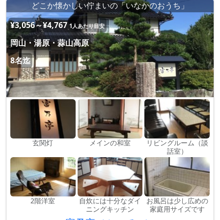
どこか懐かしい佇まいの「いなかのおうち」
¥3,056～¥4,767
1人あたり目安
岡山・湯原・蒜山高原
8名迄
玄関灯
メインの和室
リビングルーム（談
話室）
2階洋室
自炊には十分なダイ
お風呂は少し広めの
ニングキッチン
家庭用サイズです