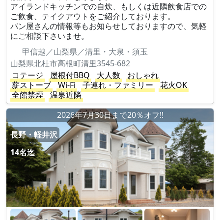
アイランドキッチンでの自炊、もしくは近隣飲食店での
ご飲食、テイクアウトをご紹介しております。
パン屋さんの情報等もお知らせしておりますので、気軽
にご相談下さいませ。
甲信越／山梨県／清里・大泉・須玉
山梨県北杜市高根町清里3545-682
コテージ
屋根付BBQ
大人数
おしゃれ
薪ストーブ
Wi-Fi
子連れ・ファミリー
花火OK
全館禁煙
温泉近隣
2026年7月30日まで20％オフ!!
長野・軽井沢
14名迄