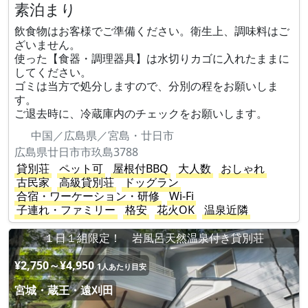
素泊まり
飲食物はお客様でご準備ください。衛生上、調味料はご
ざいません。
使った【食器・調理器具】は水切りカゴに入れたままに
してください。
ゴミは当方で処分しますので、分別の程をお願いしま
す。
ご退去時に、冷蔵庫内のチェックをお願いします。
中国／広島県／宮島・廿日市
広島県廿日市市玖島3788
貸別荘
ペット可
屋根付BBQ
大人数
おしゃれ
古民家
高級貸別荘
ドッグラン
合宿・ワーケーション・研修
Wi-Fi
子連れ・ファミリー
格安
花火OK
温泉近隣
１日１組限定！ 岩風呂天然温泉付き貸別荘
¥2,750～¥4,950
1人あたり目安
宮城・蔵王・遠刈田