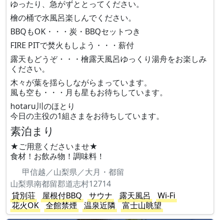
ゆったり、急がずととってください。
檜の桶で水風呂楽しんでください。
BBQもOK・・・炭・BBQセットつき
FIRE PITで焚火もしよう・・・薪付
露天もどうぞ・・・檜露天風呂ゆっくり湯舟をお楽しみ
ください。
木々が葉を揺らしながらまっています。
風も空も・・・月も星もお待ちしています。
hotaru川のほとり
今日の主役の1組さまをお待ちしています。
素泊まり
★ご用意くださいませ★
食材！お飲み物！調味料！
甲信越／山梨県／大月・都留
山梨県南都留郡道志村12714
貸別荘
屋根付BBQ
サウナ
露天風呂
Wi-Fi
花火OK
全館禁煙
温泉近隣
富士山眺望