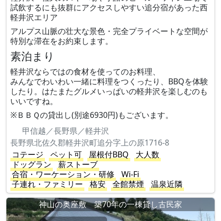
試飲するにも抜群にアクセスしやすい追分宿があった西
軽井沢エリア
アルプス山脈の壮大な景色・完全プライベートな空間が
特別な滞在をお約束します。
素泊まり
軽井沢ならではの食材を使ってのお料理、
みんなでわいわい一緒に料理をつくったり、BBQを体験
したり。はたまたグルメいっぱいの軽井沢を楽しむのも
いいですね。
※ＢＢＱの貸出し(別途6930円)もございます。
甲信越／長野県／軽井沢
長野県北佐久郡軽井沢町追分字上の原1716-8
コテージ
ペット可
屋根付BBQ
大人数
ドッグラン
薪ストーブ
合宿・ワーケーション・研修
Wi-Fi
子連れ・ファミリー
格安
全館禁煙
温泉近隣
神山の奥座敷 築70年の一棟貸し古民家