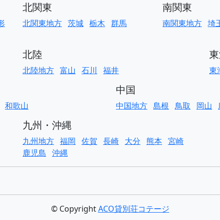
北関東
南関東
形
北関東地方
茨城
栃木
群馬
南関東地方
埼
北陸
東
北陸地方
富山
石川
福井
東
中国
和歌山
中国地方
島根
鳥取
岡山
九州・沖縄
九州地方
福岡
佐賀
長崎
大分
熊本
宮崎
鹿児島
沖縄
© Copyright
ACO貸別荘コテージ