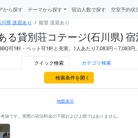
アから探す
テーマから探す
宿泊人数で探す
空室予約状
石川県 送迎あり
能登 送迎あり
る貸別荘コテージ(石川県) 宿
Q可1軒・ペット可1軒と充実。1人あたり7,083円～7,08
クイック検索
カテゴリ検索
検索条件を開く
地図表示
参考値です。実際の宿泊料金の下限および上限ではありません。