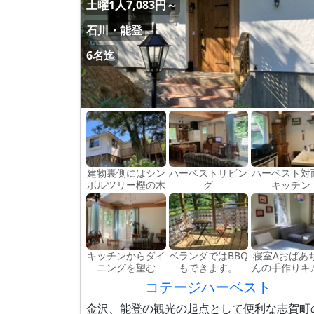
土曜1人7,083円～
石川・能登
6名迄
建物裏側にはシン
ハーベストリビン
ハーベスト対
ボルツリー樫の木
グ
キッチン
キッチンからダイ
ベランダではBBQ
寝室Aおばあ
ニングを望む
もできます。
んの手作りキ
コテージハーベスト
金沢、能登の観光の起点として便利な志賀町