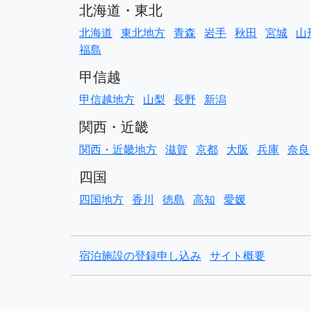
北海道・東北
北海道
東北地方
青森
岩手
秋田
宮城
山
福島
甲信越
甲信越地方
山梨
長野
新潟
関西・近畿
関西・近畿地方
滋賀
京都
大阪
兵庫
奈良
四国
四国地方
香川
徳島
高知
愛媛
宿泊施設の登録申し込み
サイト概要