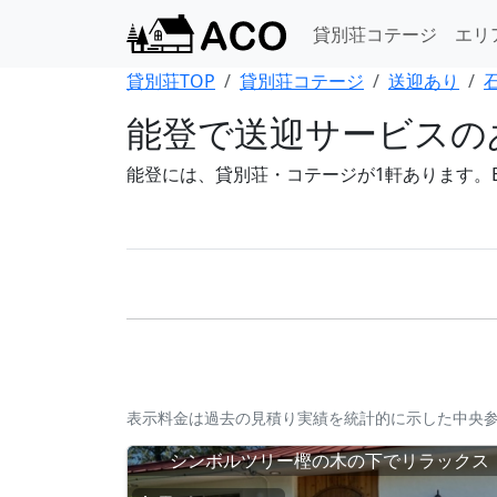
貸別荘コテージ
エリ
貸別荘TOP
貸別荘コテージ
送迎あり
能登で送迎サービスのあ
能登には、貸別荘・コテージが1軒あります。BB
表示料金は過去の見積り実績を統計的に示した中央
シンボルツリー樫の木の下でリラックス