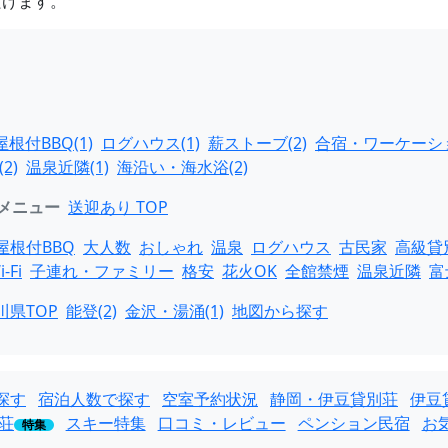
だけます。
屋根付BBQ(1)
ログハウス(1)
薪ストーブ(2)
合宿・ワーケーショ
2)
温泉近隣(1)
海沿い・海水浴(2)
メニュー
送迎あり TOP
屋根付BBQ
大人数
おしゃれ
温泉
ログハウス
古民家
高級貸
i-Fi
子連れ・ファミリー
格安
花火OK
全館禁煙
温泉近隣
富
川県TOP
能登(2)
金沢・湯涌(1)
地図から探す
探す
宿泊人数で探す
空室予約状況
静岡・伊豆貸別荘
伊豆
荘
スキー特集
口コミ・レビュー
ペンション民宿
お
特集