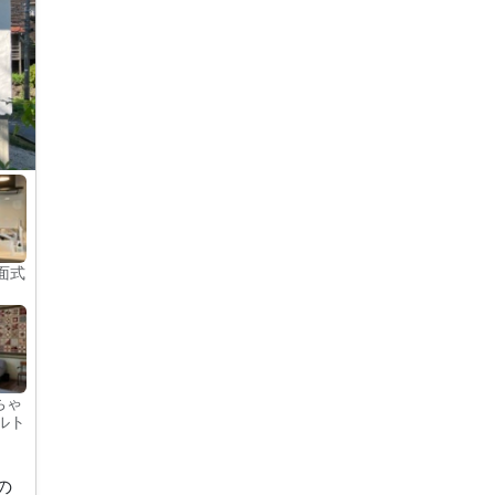
面式
ちゃ
ルト
の