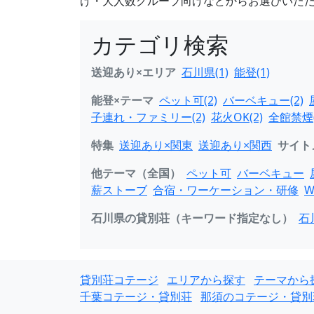
け・大人数グループ向けなどからお選びいた
カテゴリ検索
送迎あり×エリア
石川県(1)
能登(1)
能登×テーマ
ペット可(2)
バーベキュー(2)
子連れ・ファミリー(2)
花火OK(2)
全館禁煙(
特集
送迎あり×関東
送迎あり×関西
サイト
他テーマ（全国）
ペット可
バーベキュー
薪ストーブ
合宿・ワーケーション・研修
W
石川県の貸別荘（キーワード指定なし）
石
貸別荘コテージ
エリアから探す
テーマから
千葉コテージ・貸別荘
那須のコテージ・貸別