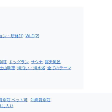
ン・研修(1)
Wi-Fi(2)
別荘
ドッグラン
サウナ
露天風呂
士山眺望
海沿い・海水浴
全てのテーマ
貸別荘 ペット可
沖縄貸別荘
気に入り