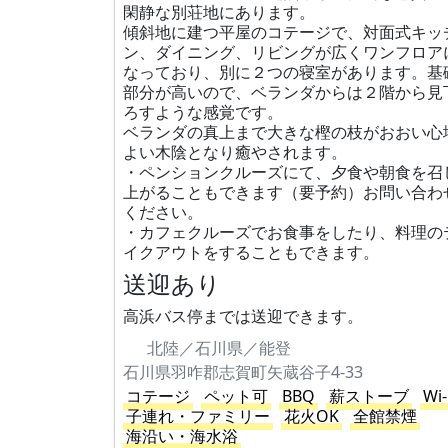
閑静な別荘地にあります。
傾斜地に建つ平屋のコテージで、対面式キッ
ン、ダイニング、リビングが広くワンフロア
なっており、別に２つの寝室があります。基
部分が高いので、ベランダからは２階から見
ろすような感覚です。
ベランダの真上まで大きな樫の枝がおおい心
よい木陰となり癒やされます。
・ペンションクルーズにて、夕食や朝食を召
上がることもできます（要予約）お問い合わ
ください。
・カフェクルーズでお食事をしたり、料理の
イクアウトをすることもできます。
送迎あり
高浜バス停までは送迎できます。
北陸／石川県／能登
石川県羽咋郡志賀町矢蔵谷子4-33
コテージ
ペット可
BBQ
薪ストーブ
Wi-
子連れ・ファミリー
花火OK
全館禁煙
海沿い・海水浴