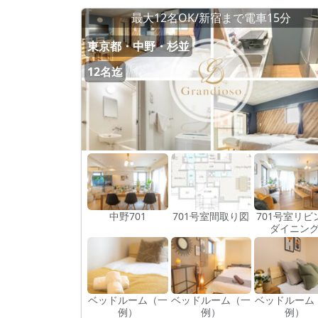
最大12名OK/新宿まで電車15分
東京都・中野・杉並
12名迄
中野701
701号室間取り図
701号室リビ
ダイニン
ベッドルーム（一
ベッドルーム（一
ベッドルーム
例）
例）
例）