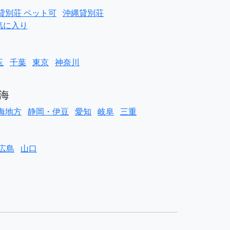
貸別荘 ペット可
沖縄貸別荘
気に入り
玉
千葉
東京
神奈川
海
海地方
静岡・伊豆
愛知
岐阜
三重
広島
山口