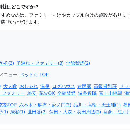
別荘はどこですか？
おすすめなのは、ファミリー向けやカップル向けの施設がありま
お選びいただけます。
i-Fi(3)
子連れ・ファミリー(3)
全館禁煙(2)
メニュー
ペット可 TOP
Q
大人数
おしゃれ
温泉
ログハウス
古民家
高級貸別荘
ドッ
・ファミリー
格安
花火OK
全館禁煙
温泉近隣
富士山眺望
海
京都TOP
六本木・麻布・虎ノ門(2)
品川・高輪・天王洲(1)
墨
1)
渋谷(1)
世田谷(2)
蒲田・大森・羽田周辺(2)
葛飾・江戸川(