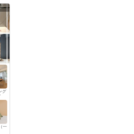
ング
グ
（一