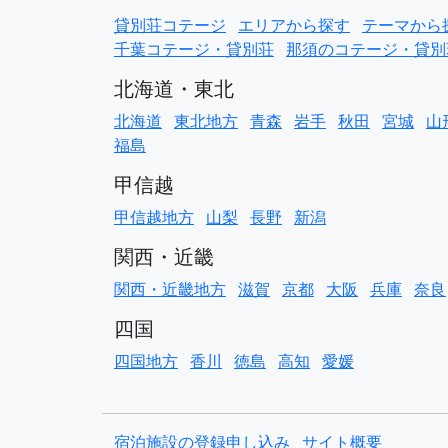
貸別荘コテージ
エリアから探す
テーマから
千葉コテージ・貸別荘
那須のコテージ・貸別
北海道・東北
北海道
東北地方
青森
岩手
秋田
宮城
山
福島
甲信越
甲信越地方
山梨
長野
新潟
関西・近畿
関西・近畿地方
滋賀
京都
大阪
兵庫
奈良
四国
四国地方
香川
徳島
高知
愛媛
宿泊施設の登録申し込み
サイト概要