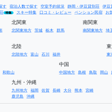
探す
宿泊人数で探す
空室予約状況
静岡・伊豆貸別荘
伊豆
荘
スキー特集
口コミ・レビュー
ペンション民宿
お
特集
北関東
南関東
形
北関東地方
茨城
栃木
群馬
南関東地方
埼
北陸
東
北陸地方
富山
石川
福井
東
中国
和歌山
中国地方
島根
鳥取
岡山
九州・沖縄
九州地方
福岡
佐賀
長崎
大分
熊本
宮崎
鹿児島
沖縄