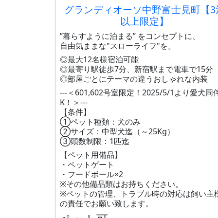
グランディオーソ中野富士見町【3
以上限定】
”暮らすように泊まる” をコンセプトに、
自由気ままな"スローライフ"を。
◎最大12名様宿泊可能
◎最寄り駅徒歩7分、新宿駅まで電車で15分
◎部屋ごとにテーマの違うおしゃれな内装
---＜601,602号室限定！2025/5/1より愛犬同
K！＞---
【条件】
①ペット種類：犬のみ
②サイズ：中型犬迄（～25Kg）
③頭数制限：1匹迄
【ペット用備品】
・ペットゲート
・フードボール×2
※その他備品類はお持ちください。
※ペットの管理、トラブル時の対応は飼い主
の責任でお願い致します。