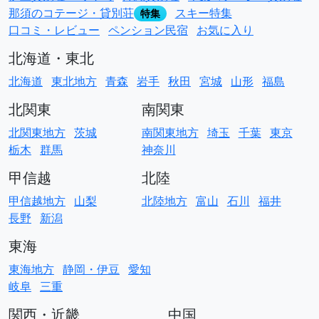
那須のコテージ・貸別荘
スキー特集
特集
口コミ・レビュー
ペンション民宿
お気に入り
北海道・東北
北海道
東北地方
青森
岩手
秋田
宮城
山形
福島
北関東
南関東
北関東地方
茨城
南関東地方
埼玉
千葉
東京
栃木
群馬
神奈川
甲信越
北陸
甲信越地方
山梨
北陸地方
富山
石川
福井
長野
新潟
東海
東海地方
静岡・伊豆
愛知
岐阜
三重
関西・近畿
中国