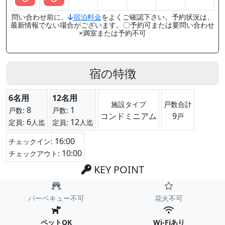
問い合わせ前に、
宿泊料金
をよくご確認下さい。予約状況は、
最新情報でない場合がございます。〇予約可または要問い合わせ
×満室または予約不可
宿の特徴
6名用
12名用
施設タイプ
戸数合計
8
1
戸数:
戸数:
コンドミニアム
9
戸
6
12
定員:
人迄
定員:
人迄
16:00
チェックイン:
10:00
チェックアウト:
KEY POINT
バーベキュー不可
花火不可
ペットOK
Wi-Fiあり