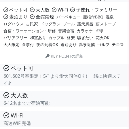
ペット可
大人数
Wi-Fi
子連れ・ファミリー
素泊まり
全館禁煙
バーベキュー
屋根付BBQ
温泉
ログハウス
古民家
ドッグラン
プール
露天風呂
薪ストーブ
合宿・ワーケーション・研修
音楽合宿
カラオケ
卓球
バリアフリー
和室あり
カップル
格安
騒ぎたい
花火OK
大人限定
食事付
夜の到着OK
送迎あり
温泉近隣
ゴルフ
テニス
KEY POINTの詳細
ペット可
601,602号室限定！5/1より愛犬同伴OK！一緒に快適ステ
イ♪
大人数
6-12名までご宿泊可能
Wi-Fi
高速WiFi完備