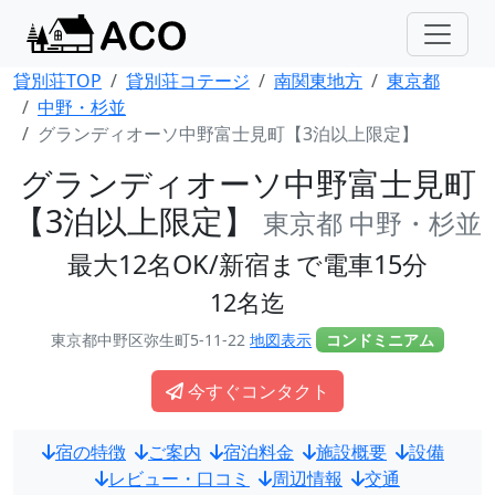
貸別荘TOP
貸別荘コテージ
南関東地方
東京都
中野・杉並
グランディオーソ中野富士見町【3泊以上限定】
グランディオーソ中野富士見町
【3泊以上限定】
東京都 中野・杉並
最大12名OK/新宿まで電車15分
12名迄
東京都中野区弥生町5-11-22
地図表示
コンドミニアム
今すぐコンタクト
宿の特徴
ご案内
宿泊料金
施設概要
設備
レビュー・口コミ
周辺情報
交通