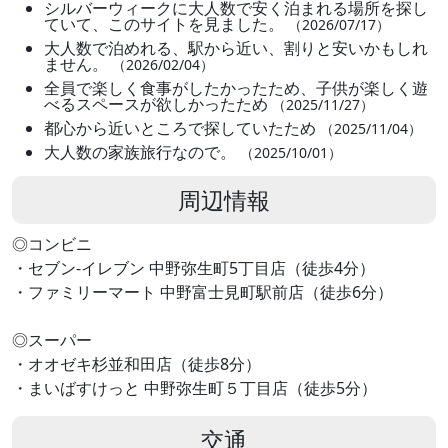
シルバーウィークに大人数で安く泊まれる場所を探し
ていて、このサイトを見ました。
（2026/07/17）
大人数で泊めれる、駅から近い、割りと安いかもしれ
ません。
（2026/02/04）
全員で楽しく食事がしたかったため、子供が楽しく遊
べるスペースが欲しかったため
（2025/11/27）
都心から近いところで探していたため
（2025/11/04）
大人数の家族旅行なので。
（2025/10/01）
周辺情報
◎コンビニ
・セブン-イレブン 中野弥生町5丁目店（徒歩4分）
・ファミリーマート 中野富士見町駅前店（徒歩6分）
◎スーパー
・オオゼキ杉並和田店（徒歩8分）
・まいばすけっと 中野弥生町５丁目店（徒歩5分）
交通