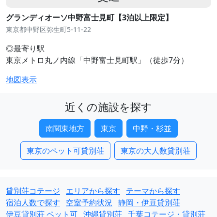
グランディオーソ中野富士見町【3泊以上限定】
東京都中野区弥生町5-11-22
◎最寄り駅
東京メトロ丸ノ内線「中野富士見町駅」（徒歩7分）
地図表示
近くの施設を探す
南関東地方
東京
中野・杉並
東京のペット可貸別荘
東京の大人数貸別荘
貸別荘コテージ
エリアから探す
テーマから探す
宿泊人数で探す
空室予約状況
静岡・伊豆貸別荘
伊豆貸別荘 ペット可
沖縄貸別荘
千葉コテージ・貸別荘