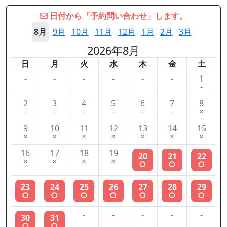
日付から「予約問い合わせ」します。
8月
9月
10月
11月
12月
1月
2月
3月
2026年8月
日
月
火
水
木
金
土
-
-
-
-
-
-
1
-
2
3
4
5
6
7
8
-
-
-
-
-
-
×
9
10
11
12
13
14
15
×
×
×
×
×
×
×
16
17
18
19
20
21
22
×
×
×
×
○
○
○
23
24
25
26
27
28
29
○
○
○
○
○
○
○
-
-
-
-
-
30
31
○
○