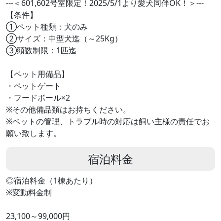
---＜601,602号室限定！2025/5/1より愛犬同伴OK！＞---
【条件】
①ペット種類：犬のみ
②サイズ：中型犬迄（～25Kg）
③頭数制限：1匹迄
【ペット用備品】
・ペットゲート
・フードボール×2
※その他備品類はお持ちください。
※ペットの管理、トラブル時の対応は飼い主様の責任でお
願い致します。
宿泊料金
◎宿泊料金（1棟あたり）
※変動料金制
23,100～99,000円