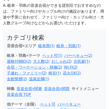
A. 岐阜・羽島の音楽合宿ができる貸別荘でおすすめなの
は、ファミリー向けやカップル向けの施設があります。用
途や予算に合わせて、ファミリー向け・カップル向け・大
人数グループ向けなどからお選びいただけます。
カテゴリ検索
音楽合宿×エリア
岐阜県(1)
岐阜・羽島(1)
岐阜・羽島×テーマ
ペット可(1)
バーベキュー(2)
屋根付BBQ(2)
大人数(2)
おしゃれ(2)
古民家(1)
合宿・ワーケーション・研修(2)
Wi-Fi(2)
子連れ・ファミリー(2)
格安(1)
花火OK(2)
全館禁煙(2)
温泉近隣(1)
特集
音楽合宿×関東
音楽合宿×関西
サイトメニュー
音楽合宿 TOP
他テーマ（全国）
ペット可
バーベキュー