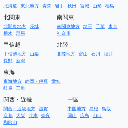
北海道
東北地方
青森
岩手
秋田
宮城
山形
福島
北関東
南関東
北関東地方
茨城
南関東地方
埼玉
千葉
東京
栃木
群馬
神奈川
甲信越
北陸
甲信越地方
山梨
北陸地方
富山
石川
福井
長野
新潟
東海
東海地方
静岡・伊豆
愛知
岐阜
三重
関西・近畿
中国
関西・近畿地方
滋賀
中国地方
島根
鳥取
京都
大阪
兵庫
奈良
岡山
広島
山口
和歌山