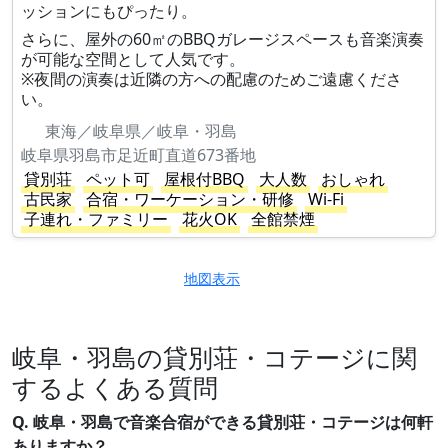
ッションにもぴったり。
さらに、屋外の60㎡のBBQガレージスペースも音楽演奏
が可能な空間として人気です。
※夜間の演奏は近隣の方への配慮のためご遠慮くださ
い。
東海／岐阜県／岐阜・羽島
岐阜県羽島市足近町直道673番地
貸別荘
ペット可
屋根付BBQ
大人数
おしゃれ
古民家
合宿・ワーケーション・研修
Wi-Fi
子連れ・ファミリー
花火OK
全館禁煙
地図表示
岐阜・羽島の貸別荘・コテージに関
するよくある質問
Q. 岐阜・羽島で音楽合宿ができる貸別荘・コテージは何軒
ありますか？