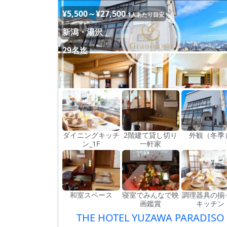
¥5,500～¥27,500
1人あたり目安
新潟・湯沢
29名迄
ダイニングキッチ
2階建て貸し切り
外観（冬季
ン_1F
一軒家
和室スペース
寝室でみんなで映
調理器具の揃
画鑑賞
キッチン
THE HOTEL YUZAWA PARADISO