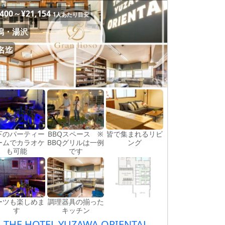
,400～¥21,154
1人あたり目安
潟・湯沢
8名迄
下のパーティー
BBQスペース ※
皆で集まれるリビ
ームでカラオケ
BBQグリルは一例
ング
も可能
です
ーツも楽しめま
調理器具の揃った
す
キッチン
THE HOTEL YUZAWA ORIENTAL