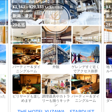
¥3,143～¥29,333
¥4
1人あたり目安
新潟・湯沢
新
29名迄
2
）
パーティー＆ダイ
外観
ゲレンデすぐ近く
地
ニングルーム
でアクセス抜群
ル
った
ビリヤードも楽し
調理器具やカトラ
パーティー＆ダイ
めます
リーも揃うキッチ
ニングルーム
ダ
ン
THE HOTEL YUZAWA STARDUST