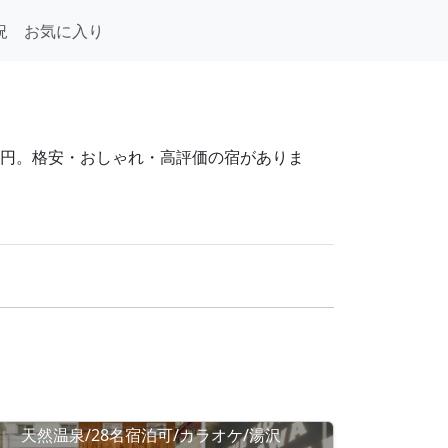
況
お気に入り
131円。格安・おしゃれ・高評価の宿がありま
天然温泉/28名宿泊可/カラオケ/湯沢