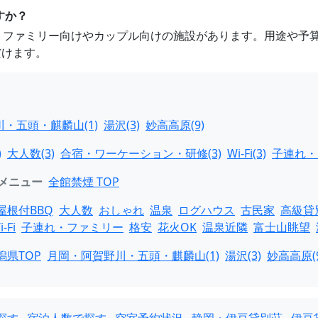
すか？
は、ファミリー向けやカップル向けの施設があります。用途や予
だけます。
・五頭・麒麟山(1)
湯沢(3)
妙高高原(9)
)
大人数(3)
合宿・ワーケーション・研修(3)
Wi-Fi(3)
子連れ・
メニュー
全館禁煙 TOP
屋根付BBQ
大人数
おしゃれ
温泉
ログハウス
古民家
高級貸
i-Fi
子連れ・ファミリー
格安
花火OK
温泉近隣
富士山眺望
潟県TOP
月岡・阿賀野川・五頭・麒麟山(1)
湯沢(3)
妙高高原(9