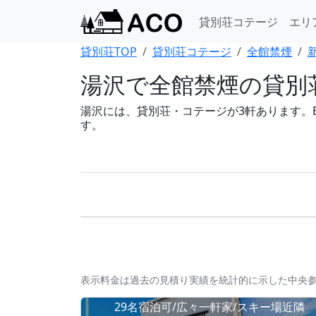
貸別荘コテージ
エリ
貸別荘TOP
貸別荘コテージ
全館禁煙
湯沢で全館禁煙の貸別荘
湯沢には、貸別荘・コテージが3軒あります。BB
す。
表示料金は過去の見積り実績を統計的に示した中央
29名宿泊可/広々一軒家/スキー場近隣