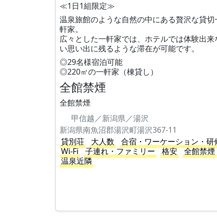
≪1日1組限定≫
温泉旅館のような自然の中にある贅沢な貸切
軒家。
広々とした一軒家では、ホテルでは体験出来
い思い出に残るような滞在が可能です。
◎29名様宿泊可能
◎220㎡の一軒家（棟貸し）
全館禁煙
全館禁煙
甲信越／新潟県／湯沢
新潟県南魚沼郡湯沢町湯沢367-11
貸別荘
大人数
合宿・ワーケーション・研
Wi-Fi
子連れ・ファミリー
格安
全館禁煙
温泉近隣