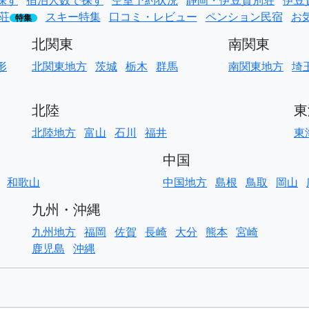
探す
宿泊人数で探す
空室予約状況
静岡・伊豆貸別荘
伊豆
荘
スキー特集
口コミ・レビュー
ペンション民宿
お
特集
北関東
南関東
形
北関東地方
茨城
栃木
群馬
南関東地方
埼
北陸
東
北陸地方
富山
石川
福井
東
中国
和歌山
中国地方
島根
鳥取
岡山
九州・沖縄
九州地方
福岡
佐賀
長崎
大分
熊本
宮崎
鹿児島
沖縄