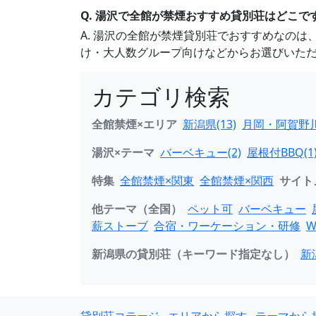
Q. 湯沢で全館が禁煙おすすめ貸別荘はどこで
A. 湯沢の全館が禁煙貸別荘でおすすめなの
け・大人数グループ向けなどからお選びいた
カテゴリ検索
全館禁煙×エリア
新潟県(13)
月岡・阿賀野川
湯沢×テーマ
バーベキュー(2)
屋根付BBQ(1
特集
全館禁煙×関東
全館禁煙×関西
サイト
他テーマ（全国）
ペット可
バーベキュー
薪ストーブ
合宿・ワーケーション・研修
W
新潟県の貸別荘（キーワード指定なし）
新