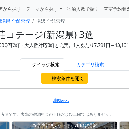
アから探す
テーマから探す
宿泊人数で探す
空室予約状
新潟県 全館禁煙
湯沢 全館禁煙
コテージ(新潟県) 3選
Q可2軒・大人数対応3軒と充実。1人あたり7,791円～13,
クイック検索
カテゴリ検索
検索条件を開く
地図表示
参考値です。実際の宿泊料金の下限および上限ではありません。
29名宿泊可/カラオケ/BBQ/湯沢