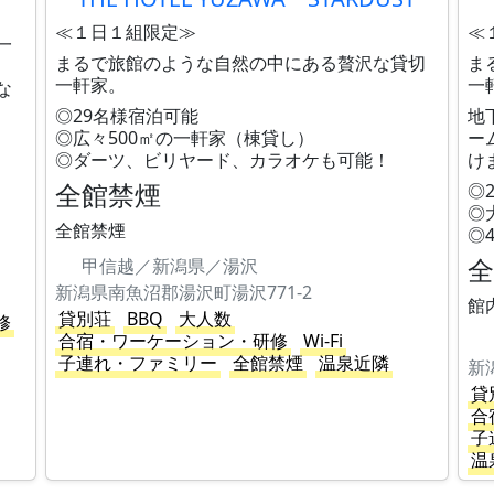
≪１日１組限定≫
≪
一
まるで旅館のような自然の中にある贅沢な貸切
ま
一軒家。
一
な
◎29名様宿泊可能
地
◎広々500㎡の一軒家（棟貸し）
ー
◎ダーツ、ビリヤード、カラオケも可能！
け
全館禁煙
◎
◎
全館禁煙
◎
甲信越／新潟県／湯沢
新潟県南魚沼郡湯沢町湯沢771-2
館
貸別荘
BBQ
大人数
修
合宿・ワーケーション・研修
Wi-Fi
子連れ・ファミリー
全館禁煙
温泉近隣
新
貸
合
子
温