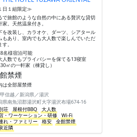
１日１組限定≫
るで旅館のような自然の中にある贅沢な貸切
軒家。天然温泉付き。
下を改装し、カラオケ、ダーツ、シアタール
ムもあり、室内でも大人数で楽しんでいただ
ます。
28名様宿泊可能
大人数でもプライバシーを保てる13寝室
430㎡の一軒家（棟貸し）
全館禁煙
内は全部屋禁煙
甲信越／新潟県／湯沢
潟県南魚沼郡湯沢町大字湯沢布場674-16
別荘
屋根付BBQ
大人数
宿・ワーケーション・研修
Wi-Fi
連れ・ファミリー
格安
全館禁煙
泉近隣