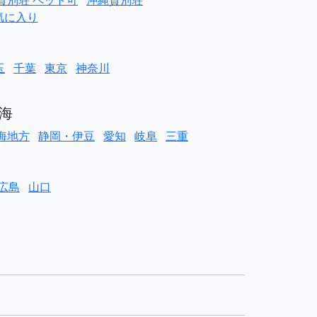
貸別荘 ペット可
沖縄貸別荘
気に入り
玉
千葉
東京
神奈川
海
海地方
静岡・伊豆
愛知
岐阜
三重
広島
山口