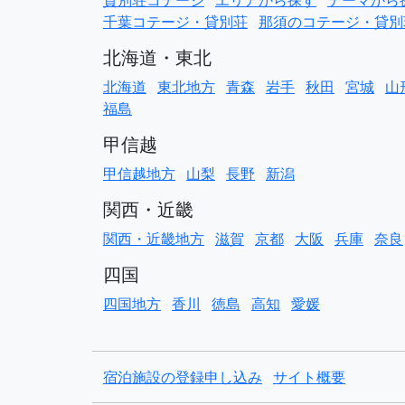
貸別荘コテージ
エリアから探す
テーマから
千葉コテージ・貸別荘
那須のコテージ・貸別
北海道・東北
北海道
東北地方
青森
岩手
秋田
宮城
山
福島
甲信越
甲信越地方
山梨
長野
新潟
関西・近畿
関西・近畿地方
滋賀
京都
大阪
兵庫
奈良
四国
四国地方
香川
徳島
高知
愛媛
宿泊施設の登録申し込み
サイト概要