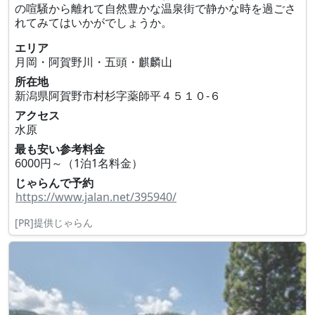
の喧騒から離れて自然豊かな温泉街で静かな時を過ごさ
れてみてはいかがでしょうか。
エリア
月岡・阿賀野川・五頭・麒麟山
所在地
新潟県阿賀野市村杉字薬師平４５１０‐６
アクセス
水原
最も安い参考料金
6000円～（1泊1名料金）
じゃらんで予約
https://www.jalan.net/395940/
[PR]提供じゃらん