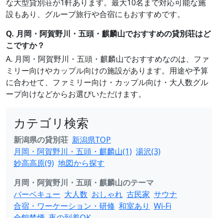
な大型貸別荘が1軒あります。最大10名まで対応可能な施
設もあり、グループ旅行や合宿にもおすすめです。
Q. 月岡・阿賀野川・五頭・麒麟山でおすすめの貸別荘はど
こですか？
A. 月岡・阿賀野川・五頭・麒麟山でおすすめなのは、ファ
ミリー向けやカップル向けの施設があります。用途や予算
に合わせて、ファミリー向け・カップル向け・大人数グル
ープ向けなどからお選びいただけます。
カテゴリ検索
新潟県の貸別荘
新潟県TOP
月岡・阿賀野川・五頭・麒麟山(1)
湯沢(3)
妙高高原(9)
地図から探す
月岡・阿賀野川・五頭・麒麟山のテーマ
バーベキュー
大人数
おしゃれ
古民家
サウナ
合宿・ワーケーション・研修
和室あり
Wi-Fi
全館禁煙
夜の到着OK