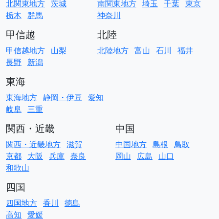
北関東地方
茨城
南関東地方
埼玉
千葉
東京
栃木
群馬
神奈川
甲信越
北陸
甲信越地方
山梨
北陸地方
富山
石川
福井
長野
新潟
東海
東海地方
静岡・伊豆
愛知
岐阜
三重
関西・近畿
中国
関西・近畿地方
滋賀
中国地方
島根
鳥取
京都
大阪
兵庫
奈良
岡山
広島
山口
和歌山
四国
四国地方
香川
徳島
高知
愛媛