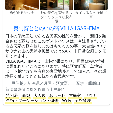
檜が香るサウナ
外の景色を望めるス
タイル張りの洋風浴
タイリッシュな脱衣
室
場
奥阿賀ととのいの宿 VILLA IGASHIMA
日本の伝統工法である古民家の性質を活かし、新旧を融
合させて蘇らせたこのゲストハウスは、今注目されてい
る古民家の趣を愉しむのはもちろんの事、大自然の中で
サウナと山の天然水風呂でととのい、非日常な癒しを堪
能できます。
VILLA IGASHIMAは、山林地帯にあり、周囲は杉や竹林
に囲まれたところにあります。特に阿賀町五十島地域
は、下越地方でも有数の豪雪地帯として知られ、その環
境長く耐えてきた伝統ある古民家です。
甲信越／新潟県／月岡・阿賀野川・五頭・麒麟山
新潟県東蒲原郡阿賀町五十島844
貸別荘
BBQ
大人数
おしゃれ
古民家
サウナ
合宿・ワーケーション・研修
Wi-Fi
全館禁煙