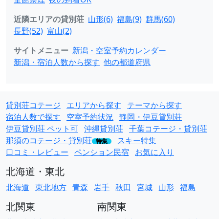
近隣エリアの貸別荘
山形(6)
福島(9)
群馬(60)
長野(52)
富山(2)
サイトメニュー
新潟・空室予約カレンダー
新潟・宿泊人数から探す
他の都道府県
貸別荘コテージ
エリアから探す
テーマから探す
宿泊人数で探す
空室予約状況
静岡・伊豆貸別荘
伊豆貸別荘 ペット可
沖縄貸別荘
千葉コテージ・貸別荘
那須のコテージ・貸別荘
スキー特集
特集
口コミ・レビュー
ペンション民宿
お気に入り
北海道・東北
北海道
東北地方
青森
岩手
秋田
宮城
山形
福島
北関東
南関東