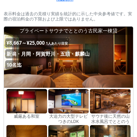
表示料金は過去の見積り実績を統計的に示した中央参考値です。実
際の宿泊料金の下限および上限ではありません。
プライベートサウナでととのう古民家一棟貸
¥8,667～¥25,000
1人あたり目安
新潟・月岡・阿賀野川・五頭・麒麟山
10名迄
威厳ある和室
大迫力の大型テレビ
サウナ後に天然の山
つきのLDK
水水風呂でととのう