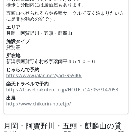
徒歩１分圏内には居酒屋もあります。
五頭山へ登られる方や各種サークルで安く泊まりたい方
に是非お勧めの宿です。
エリア
月岡・阿賀野川・五頭・麒麟山
施設タイプ
貸別荘
所在地
新潟県阿賀野市村杉字薬師平４５１０－６
じゃらんで予約
https://www.jalan.net/yad395940/
楽天トラベルで予約
https://travel.rakuten.co.jp/HOTEL/147053/147053.html
出展
http://www.chikurin-hotel.jp/
月岡・阿賀野川・五頭・麒麟山の貸