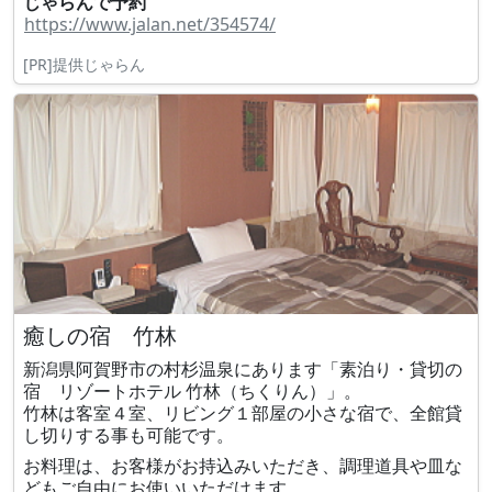
じゃらんで予約
https://www.jalan.net/354574/
[PR]提供じゃらん
癒しの宿 竹林
新潟県阿賀野市の村杉温泉にあります「素泊り・貸切の
宿 リゾートホテル 竹林（ちくりん）」。
竹林は客室４室、リビング１部屋の小さな宿で、全館貸
し切りする事も可能です。
お料理は、お客様がお持込みいただき、調理道具や皿な
どもご自由にお使いいただけます。