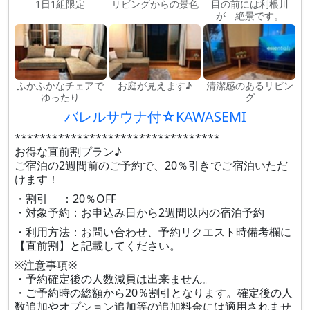
1日1組限定
リビングからの景色
目の前には利根川
が 絶景です。
ふかふかなチェアで
お庭が見えます♪
清潔感のあるリビン
ゆったり
グ
バレルサウナ付☆KAWASEMI
*********************************
お得な直前割プラン♪
ご宿泊の2週間前のご予約で、20％引きでご宿泊いただ
けます！
・割引 ：20％OFF
・対象予約：お申込み日から2週間以内の宿泊予約
・利用方法：お問い合わせ、予約リクエスト時備考欄に
【直前割】と記載してください。
※注意事項※
・予約確定後の人数減員は出来ません。
・ご予約時の総額から20％割引となります。確定後の人
数追加やオプション追加等の追加料金には適用されませ