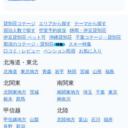
貸別荘コテージ
エリアから探す
テーマから探す
宿泊人数で探す
空室予約状況
静岡・伊豆貸別荘
伊豆貸別荘 ペット可
沖縄貸別荘
千葉コテージ・貸別荘
那須のコテージ・貸別荘
スキー特集
特集
口コミ・レビュー
ペンション民宿
お気に入り
北海道・東北
北海道
東北地方
青森
岩手
秋田
宮城
山形
福島
北関東
南関東
北関東地方
茨城
南関東地方
埼玉
千葉
東京
栃木
群馬
神奈川
甲信越
北陸
甲信越地方
山梨
北陸地方
富山
石川
福井
長野
新潟