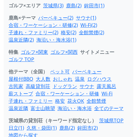
ゴルフ×エリア
茨城県(3)
鹿島(2)
鉾田市(1)
鹿島×テーマ
バーベキュー(2)
サウナ(1)
合宿・ワーケーション・研修(2)
Wi-Fi(2)
子連れ・ファミリー(2)
格安(2)
全館禁煙(2)
温泉近隣(2)
海沿い・海水浴(1)
特集
ゴルフ×関東
ゴルフ×関西
サイトメニュー
ゴルフ TOP
他テーマ（全国）
ペット可
バーベキュー
屋根付BBQ
大人数
おしゃれ
温泉
ログハウス
古民家
高級貸別荘
ドッグラン
サウナ
露天風呂
薪ストーブ
合宿・ワーケーション・研修
Wi-Fi
子連れ・ファミリー
格安
花火OK
全館禁煙
温泉近隣
富士山眺望
海沿い・海水浴
全てのテーマ
茨城県の貸別荘（キーワード指定なし）
茨城県TOP
日立(1)
久慈・袋田(1)
鹿島(2)
鉾田市(2)
地図から探す