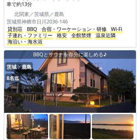
車で約13分
北関東／茨城県／鹿島
茨城県神栖市日川2036-146
貸別荘
BBQ
合宿・ワーケーション・研修
Wi-Fi
子連れ・ファミリー
格安
全館禁煙
温泉近隣
海沿い・海水浴
BBQとサウナを存分に楽しめる♪
茨城・鹿島
8名迄