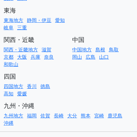
東海
東海地方
静岡・伊豆
愛知
岐阜
三重
関西・近畿
中国
関西・近畿地方
滋賀
中国地方
島根
鳥取
京都
大阪
兵庫
奈良
岡山
広島
山口
和歌山
四国
四国地方
香川
徳島
高知
愛媛
九州・沖縄
九州地方
福岡
佐賀
長崎
大分
熊本
宮崎
鹿児島
沖縄