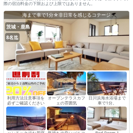
際の宿泊料金の下限および上限ではありません。
海まで車で1分☆非日常を感じるコテージ
茨城・鹿島
8名迄
利用方法注意事項を
オープンテラスカフ
日川浜海水浴場まで
必ずご確認ください
ェの雰囲気
車で1分。
ハンモックでお昼寝
気持ちの良いバルコ
Bed Room 1