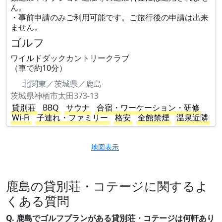
ん。
・事前申請のみご利用可能です。ご旅行後の申請は出来
ません。
ゴルフ
ワイルドダックカントリークラブ
（車で約10分）
北関東／茨城県／鹿島
茨城県神栖市太田373-13
貸別荘
BBQ
サウナ
合宿・ワーケーション・研修
Wi-Fi
子連れ・ファミリー
格安
全館禁煙
温泉近隣
地図表示
鹿島の貸別荘・コテージに関するよ
くある質問
Q. 鹿島でゴルフプランがある貸別荘・コテージは何軒あり