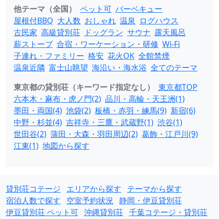
他テーマ（全国）
ペット可
バーベキュー
屋根付BBQ
大人数
おしゃれ
温泉
ログハウス
古民家
高級貸別荘
ドッグラン
サウナ
露天風呂
薪ストーブ
合宿・ワーケーション・研修
Wi-Fi
子連れ・ファミリー
格安
花火OK
全館禁煙
温泉近隣
富士山眺望
海沿い・海水浴
全てのテーマ
東京都の貸別荘（キーワード指定なし）
東京都TOP
六本木・麻布・虎ノ門(2)
品川・高輪・天王洲(1)
墨田・両国(4)
池袋(2)
板橋・赤羽・練馬(9)
新宿(6)
中野・杉並(4)
吉祥寺・三鷹・武蔵野(1)
渋谷(1)
世田谷(2)
蒲田・大森・羽田周辺(2)
葛飾・江戸川(9)
江東(1)
地図から探す
貸別荘コテージ
エリアから探す
テーマから探す
宿泊人数で探す
空室予約状況
静岡・伊豆貸別荘
伊豆貸別荘 ペット可
沖縄貸別荘
千葉コテージ・貸別荘