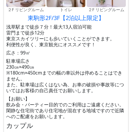
２F リビングルーム
トイレ
２F リビングルーム
東駒形2F/3F【2泊以上限定】
浅草駅まで徒歩７分！最大13人宿泊可能
雷門まで徒歩12分
東京スカイツリーにも歩いていくことができます。
利便性が良く、東京観光にオススメです！
広さ：99㎡
駐車場広さ
230㎝×490㎝
※180cm×450cmまでの幅の車以外は停めることはでき
ません。
また、駐車場は広くはない為、お車の破損や事故等につ
いてはお客様の自己責任でお願いします。
【お願い】
飲み会・パーティー目的でのご利用はご遠慮ください。
閑静な住宅街であり住宅地が混在する地域ですので近隣
へのご配慮をお願いします。
カップル