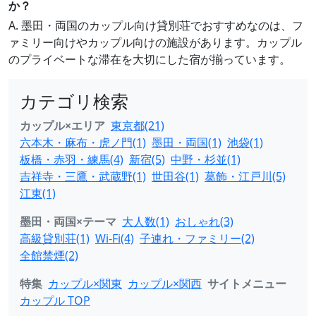
か？
A. 墨田・両国のカップル向け貸別荘でおすすめなのは、フ
ァミリー向けやカップル向けの施設があります。カップル
のプライベートな滞在を大切にした宿が揃っています。
カテゴリ検索
カップル×エリア
東京都(21)
六本木・麻布・虎ノ門(1)
墨田・両国(1)
池袋(1)
板橋・赤羽・練馬(4)
新宿(5)
中野・杉並(1)
吉祥寺・三鷹・武蔵野(1)
世田谷(1)
葛飾・江戸川(5)
江東(1)
墨田・両国×テーマ
大人数(1)
おしゃれ(3)
高級貸別荘(1)
Wi-Fi(4)
子連れ・ファミリー(2)
全館禁煙(2)
特集
カップル×関東
カップル×関西
サイトメニュー
カップル TOP