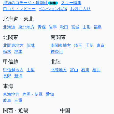
那須のコテージ・貸別荘
スキー特集
特集
口コミ・レビュー
ペンション民宿
お気に入り
北海道・東北
北海道
東北地方
青森
岩手
秋田
宮城
山形
福島
北関東
南関東
北関東地方
茨城
南関東地方
埼玉
千葉
東京
栃木
群馬
神奈川
甲信越
北陸
甲信越地方
山梨
北陸地方
富山
石川
福井
長野
新潟
東海
東海地方
静岡・伊豆
愛知
岐阜
三重
関西・近畿
中国