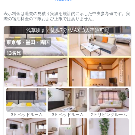
表示料金は過去の見積り実績を統計的に示した中央参考値です。実
際の宿泊料金の下限および上限ではありません。
浅草駅まで徒歩7分/MAX13人宿泊可能
東京都・墨田・両国
13名迄
３F ベッドルーム
３F ベッドルーム
２F リビングルーム