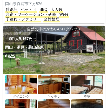
岡山県真庭市下方526
貸別荘
ペット可
BBQ
大人数
合宿・ワーケーション・研修
Wi-Fi
子連れ・ファミリー
全館禁煙
自然の中のかわいいログハウス
土曜1人9,167円～
岡山・湯原・蒜山高原
6名迄
ダイニング
キッチン
洋室