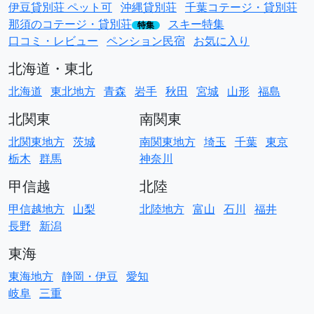
伊豆貸別荘 ペット可
沖縄貸別荘
千葉コテージ・貸別荘
那須のコテージ・貸別荘
スキー特集
特集
口コミ・レビュー
ペンション民宿
お気に入り
北海道・東北
北海道
東北地方
青森
岩手
秋田
宮城
山形
福島
北関東
南関東
北関東地方
茨城
南関東地方
埼玉
千葉
東京
栃木
群馬
神奈川
甲信越
北陸
甲信越地方
山梨
北陸地方
富山
石川
福井
長野
新潟
東海
東海地方
静岡・伊豆
愛知
岐阜
三重