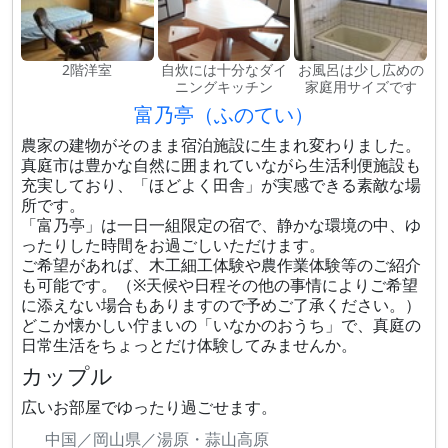
2階洋室
自炊には十分なダイ
お風呂は少し広めの
ニングキッチン
家庭用サイズです
富乃亭（ふのてい）
農家の建物がそのまま宿泊施設に生まれ変わりました。
真庭市は豊かな自然に囲まれていながら生活利便施設も
充実しており、「ほどよく田舎」が実感できる素敵な場
所です。
「富乃亭」は一日一組限定の宿で、静かな環境の中、ゆ
ったりした時間をお過ごしいただけます。
ご希望があれば、木工細工体験や農作業体験等のご紹介
も可能です。（※天候や日程その他の事情によりご希望
に添えない場合もありますので予めご了承ください。）
どこか懐かしい佇まいの「いなかのおうち」で、真庭の
日常生活をちょっとだけ体験してみませんか。
カップル
広いお部屋でゆったり過ごせます。
中国／岡山県／湯原・蒜山高原