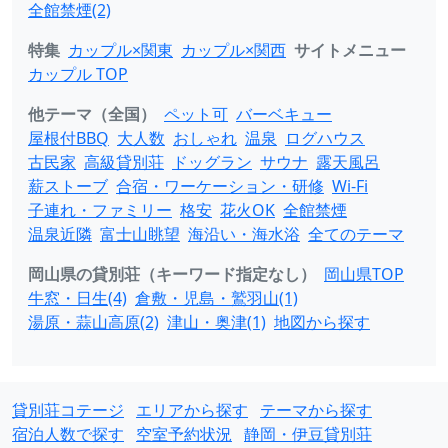
全館禁煙(2)
特集
カップル×関東
カップル×関西
サイトメニュー
カップル TOP
他テーマ（全国）
ペット可
バーベキュー
屋根付BBQ
大人数
おしゃれ
温泉
ログハウス
古民家
高級貸別荘
ドッグラン
サウナ
露天風呂
薪ストーブ
合宿・ワーケーション・研修
Wi-Fi
子連れ・ファミリー
格安
花火OK
全館禁煙
温泉近隣
富士山眺望
海沿い・海水浴
全てのテーマ
岡山県の貸別荘（キーワード指定なし）
岡山県TOP
牛窓・日生(4)
倉敷・児島・鷲羽山(1)
湯原・蒜山高原(2)
津山・奥津(1)
地図から探す
貸別荘コテージ
エリアから探す
テーマから探す
宿泊人数で探す
空室予約状況
静岡・伊豆貸別荘