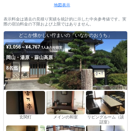
地図表示
表示料金は過去の見積り実績を統計的に示した中央参考値です。実
際の宿泊料金の下限および上限ではありません。
どこか懐かしい佇まいの「いなかのおうち」
¥3,056～¥4,767
1人あたり目安
岡山・湯原・蒜山高原
8名迄
玄関灯
メインの和室
リビングルーム（談
話室）