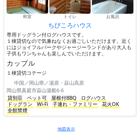
和室
トイレ
お風呂
ちびころハウス
専用ドッグラン付ログハウスです。
１棟貸切なので気兼ねなくお過ごしいただけます。近く
にはジョイフルパークやジャージーランドがあり大人も
子供もワンちゃんも楽しんでいただけます。
カップル
１棟貸切コテージ
中国／岡山県／湯原・蒜山高原
岡山県真庭市蒜山湯船6-6
貸別荘
ペット可
屋根付BBQ
ログハウス
ドッグラン
Wi-Fi
子連れ・ファミリー
花火OK
全館禁煙
地図表示