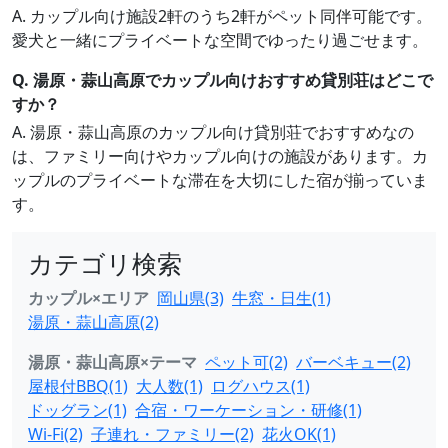
A. カップル向け施設2軒のうち2軒がペット同伴可能です。
愛犬と一緒にプライベートな空間でゆったり過ごせます。
Q. 湯原・蒜山高原でカップル向けおすすめ貸別荘はどこで
すか？
A. 湯原・蒜山高原のカップル向け貸別荘でおすすめなの
は、ファミリー向けやカップル向けの施設があります。カ
ップルのプライベートな滞在を大切にした宿が揃っていま
す。
カテゴリ検索
カップル×エリア
岡山県(3)
牛窓・日生(1)
湯原・蒜山高原(2)
湯原・蒜山高原×テーマ
ペット可(2)
バーベキュー(2)
屋根付BBQ(1)
大人数(1)
ログハウス(1)
ドッグラン(1)
合宿・ワーケーション・研修(1)
Wi-Fi(2)
子連れ・ファミリー(2)
花火OK(1)