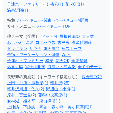
子連れ・ファミリー(1)
格安(1)
花火OK(1)
温泉近隣(1)
特集
バーベキュー×関東
バーベキュー×関西
サイトメニュー
バーベキュー TOP
他テーマ（全国）
ペット可
屋根付BBQ
大人数
おしゃれ
温泉
ログハウス
古民家
高級貸別荘
ドッグラン
サウナ
露天風呂
薪ストーブ
合宿・ワーケーション・研修
Wi-Fi
子連れ・ファミリー
格安
花火OK
全館禁煙
温泉近隣
富士山眺望
海沿い・海水浴
全てのテーマ
長野県の貸別荘（キーワード指定なし）
長野県TOP
上田・別所・鹿教湯(1)
軽井沢(28)
軽井沢周辺・佐久(2)
野辺山・小海(1)
原村・富士見(2)
蓼科中央高原(1)
女神湖・姫木平・東白樺湖(1)
上諏訪・下諏訪・岡谷・霧ヶ峰・美ヶ原高原(1)