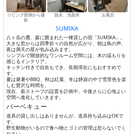
リビング西側から撮
脱衣、洗面所
お風呂
影
SUMIKA
八ヶ岳の麓、森に囲まれた一棟貸しの宿「SUMIKA」。
大きな窓からは四季折々の自然が広がり、朝は鳥の声、
夜は満天の星が包み込みます。
シンプルで開放的なワンルーム空間には、木の温もりを
感じるインテリア。
キッチン付きで自炊もでき、長期滞在にもおすすめで
す。
夏は避暑やBBQ、秋は紅葉、冬は静寂の中で雪景色を楽
しむ贅沢な時間を。
現在、薪ストーブの設置を計画中。今後さらに心地よい
空間へ進化していきます。
バーベキュー
道具の貸し出しはありませんが、道具持ち込みはOKで
す。
野生動物がいるので食べ物とゴミの管理は怠らないでく
ださい。