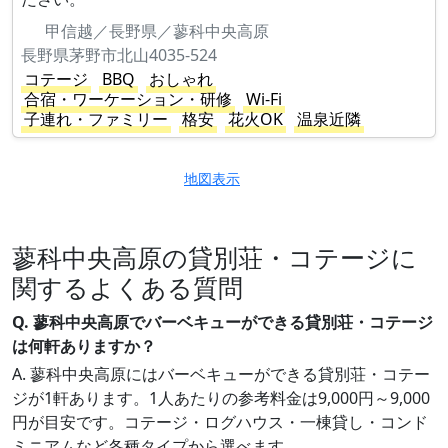
甲信越／長野県／蓼科中央高原
長野県茅野市北山4035-524
コテージ
BBQ
おしゃれ
合宿・ワーケーション・研修
Wi-Fi
子連れ・ファミリー
格安
花火OK
温泉近隣
地図表示
蓼科中央高原の貸別荘・コテージに
関するよくある質問
Q. 蓼科中央高原でバーベキューができる貸別荘・コテージ
は何軒ありますか？
A. 蓼科中央高原にはバーベキューができる貸別荘・コテー
ジが1軒あります。1人あたりの参考料金は9,000円～9,000
円が目安です。コテージ・ログハウス・一棟貸し・コンド
ミニアムなど各種タイプから選べます。