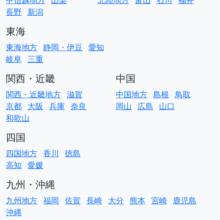
甲信越地方
山梨
北陸地方
富山
石川
福井
長野
新潟
東海
東海地方
静岡・伊豆
愛知
岐阜
三重
関西・近畿
中国
関西・近畿地方
滋賀
中国地方
島根
鳥取
京都
大阪
兵庫
奈良
岡山
広島
山口
和歌山
四国
四国地方
香川
徳島
高知
愛媛
九州・沖縄
九州地方
福岡
佐賀
長崎
大分
熊本
宮崎
鹿児島
沖縄