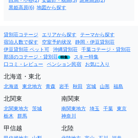
白馬・小谷(2)
安曇野・穂高(5)
斑尾高原(2)
黒姫高原(6)
地図から探す
貸別荘コテージ
エリアから探す
テーマから探す
宿泊人数で探す
空室予約状況
静岡・伊豆貸別荘
伊豆貸別荘 ペット可
沖縄貸別荘
千葉コテージ・貸別荘
那須のコテージ・貸別荘
スキー特集
特集
口コミ・レビュー
ペンション民宿
お気に入り
北海道・東北
北海道
東北地方
青森
岩手
秋田
宮城
山形
福島
北関東
南関東
北関東地方
茨城
南関東地方
埼玉
千葉
東京
栃木
群馬
神奈川
甲信越
北陸