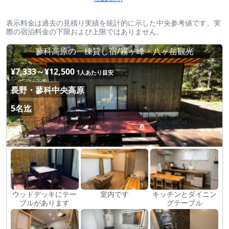
表示料金は過去の見積り実績を統計的に示した中央参考値です。実
際の宿泊料金の下限および上限ではありません。
蓼科高原の一棟貸し宿/霧ヶ峰・八ヶ岳観光
¥7,333～¥12,500
1人あたり目安
長野・蓼科中央高原
5名迄
ウッドデッキにテー
室内です
キッチンとダイニン
ブルがあります
グテーブル