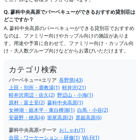
Q. 蓼科中央高原でバーベキューができるおすすめ貸別荘は
どこですか？
A. 蓼科中央高原のバーベキューができる貸別荘でおすすめ
なのは、ファミリー向けやカップル向けの施設がありま
す。用途や予算に合わせて、ファミリー向け・カップル向
け・大人数グループ向けなどからお選びいただけます。
カテゴリ検索
バーベキュー×エリア
長野県(43)
上田・別所・鹿教湯(1)
軽井沢(21)
軽井沢周辺・佐久(2)
野辺山・小海(1)
原村・富士見(2)
蓼科中央高原(1)
女神湖・姫木平・東白樺湖(1)
白馬・小谷(2)
安曇野・穂高(4)
斑尾高原(2)
黒姫高原(6)
蓼科中央高原×テーマ
おしゃれ(1)
合宿・ワーケーション・研修(1)
Wi-Fi(1)