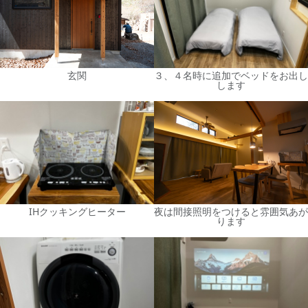
玄関
３、４名時に追加でベッドをお出し
します
IHクッキングヒーター
夜は間接照明をつけると雰囲気あが
ります