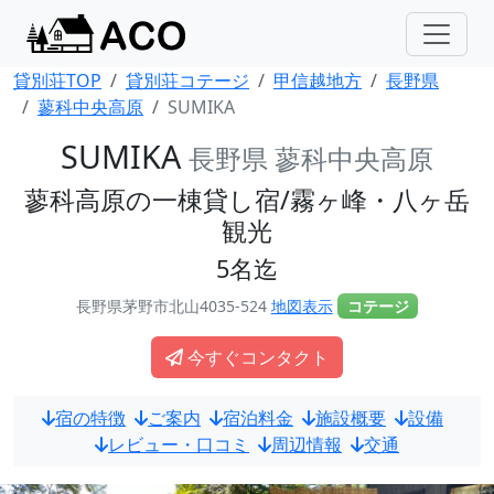
貸別荘TOP
貸別荘コテージ
甲信越地方
長野県
蓼科中央高原
SUMIKA
SUMIKA
長野県 蓼科中央高原
蓼科高原の一棟貸し宿/霧ヶ峰・八ヶ岳
観光
5名迄
長野県茅野市北山4035-524
地図表示
コテージ
今すぐコンタクト
宿の特徴
ご案内
宿泊料金
施設概要
設備
レビュー・口コミ
周辺情報
交通