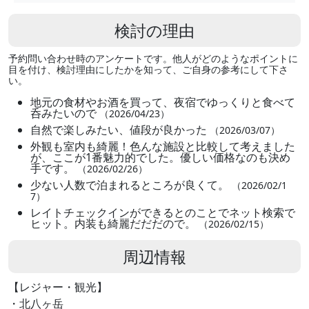
検討の理由
予約問い合わせ時のアンケートです。他人がどのようなポイントに
目を付け、検討理由にしたかを知って、ご自身の参考にして下さ
い。
地元の食材やお酒を買って、夜宿でゆっくりと食べて
呑みたいので
（2026/04/23）
自然で楽しみたい、値段が良かった
（2026/03/07）
外観も室内も綺麗！色んな施設と比較して考えました
が、ここが1番魅力的でした。優しい価格なのも決め
手です。
（2026/02/26）
少ない人数で泊まれるところが良くて。
（2026/02/1
7）
レイトチェックインができるとのことでネット検索で
ヒット。内装も綺麗だだだので。
（2026/02/15）
周辺情報
【レジャー・観光】
・北八ヶ岳