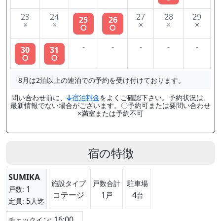
23
24
27
28
29
25
26
×
×
×
×
×
○
○
-
-
-
-
-
30
31
○
○
8月は2泊以上の連泊での予約を受け付けております。
問い合わせ前に、
宿泊料金
をよくご確認下さい。予約状況は、
最新情報でない場合がございます。〇予約可または要問い合わせ
×満室または予約不可
宿の特徴
SUMIKA
施設タイプ
戸数合計
駐車場
1
戸数:
コテージ
1
4
戸
台
5
定員:
人迄
16:00
チェックイン: