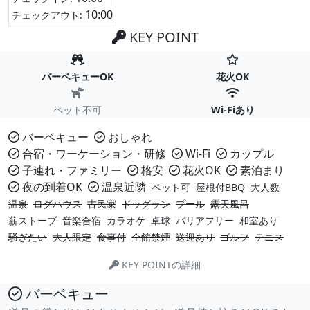
10:00
チェックアウト:
KEY POINT
バーベキューOK
花火OK
ペット不可
Wi-Fiあり
バーベキュー
おしゃれ
合宿・ワーケーション・研修
Wi-Fi
カップル
子連れ・ファミリー
格安
花火OK
素泊まり
夜の到着OK
温泉近隣
ペット可
屋根付BBQ
大人数
温泉
ログハウス
古民家
ドッグラン
プール
露天風呂
薪ストーブ
音楽合宿
カラオケ
卓球
バリアフリー
和室あり
騒ぎたい
大人限定
食事付
全館禁煙
送迎あり
ゴルフ
テニス
KEY POINTの詳細
バーベキュー