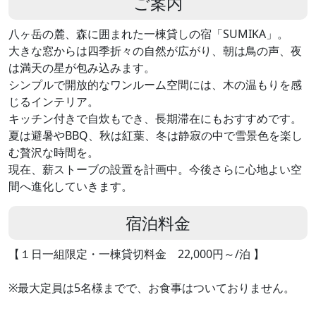
ご案内
八ヶ岳の麓、森に囲まれた一棟貸しの宿「SUMIKA」。
大きな窓からは四季折々の自然が広がり、朝は鳥の声、夜
は満天の星が包み込みます。
シンプルで開放的なワンルーム空間には、木の温もりを感
じるインテリア。
キッチン付きで自炊もでき、長期滞在にもおすすめです。
夏は避暑やBBQ、秋は紅葉、冬は静寂の中で雪景色を楽し
む贅沢な時間を。
現在、薪ストーブの設置を計画中。今後さらに心地よい空
間へ進化していきます。
宿泊料金
【１日一組限定・一棟貸切料金 22,000円～/泊 】
※最大定員は5名様までで、お食事はついておりません。