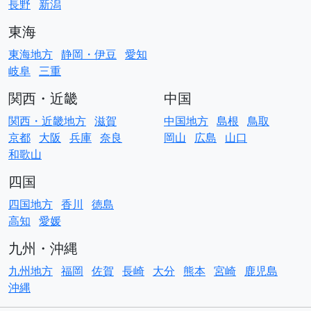
長野
新潟
東海
東海地方
静岡・伊豆
愛知
岐阜
三重
関西・近畿
中国
関西・近畿地方
滋賀
中国地方
島根
鳥取
京都
大阪
兵庫
奈良
岡山
広島
山口
和歌山
四国
四国地方
香川
徳島
高知
愛媛
九州・沖縄
九州地方
福岡
佐賀
長崎
大分
熊本
宮崎
鹿児島
沖縄