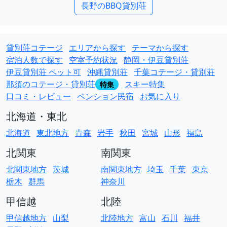
長野のBBQ貸別荘
貸別荘コテージ
エリアから探す
テーマから探す
宿泊人数で探す
空室予約状況
静岡・伊豆貸別荘
伊豆貸別荘 ペット可
沖縄貸別荘
千葉コテージ・貸別荘
那須のコテージ・貸別荘
スキー特集
特集
口コミ・レビュー
ペンション民宿
お気に入り
北海道・東北
北海道
東北地方
青森
岩手
秋田
宮城
山形
福島
北関東
南関東
北関東地方
茨城
南関東地方
埼玉
千葉
東京
栃木
群馬
神奈川
甲信越
北陸
甲信越地方
山梨
北陸地方
富山
石川
福井