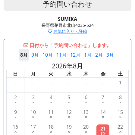
予約問い合わせ
SUMIKA
長野県茅野市北山4035-524
お気に入りへ登録
日付から「予約問い合わせ」します。
8月
9月
10月
11月
12月
1月
2月
3月
2026年8月
日
月
火
水
木
金
土
-
-
-
-
-
-
1
-
2
3
4
5
6
7
8
-
-
-
-
-
-
-
9
10
11
12
13
14
15
-
×
×
×
×
×
×
16
17
18
19
20
22
21
×
×
×
×
×
×
○