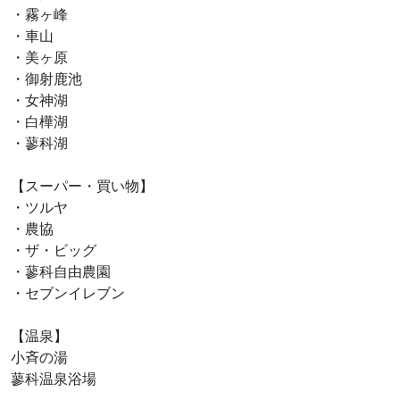
・霧ヶ峰
・車山
・美ヶ原
・御射鹿池
・女神湖
・白樺湖
・蓼科湖
【スーパー・買い物】
・ツルヤ
・農協
・ザ・ビッグ
・蓼科自由農園
・セブンイレブン
【温泉】
小斉の湯
蓼科温泉浴場