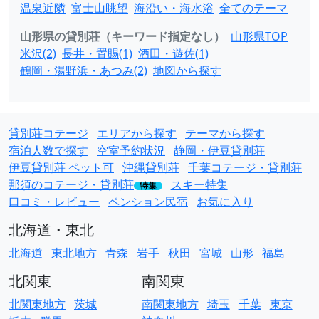
温泉近隣
富士山眺望
海沿い・海水浴
全てのテーマ
山形県の貸別荘（キーワード指定なし）
山形県TOP
米沢(2)
長井・置賜(1)
酒田・遊佐(1)
鶴岡・湯野浜・あつみ(2)
地図から探す
貸別荘コテージ
エリアから探す
テーマから探す
宿泊人数で探す
空室予約状況
静岡・伊豆貸別荘
伊豆貸別荘 ペット可
沖縄貸別荘
千葉コテージ・貸別荘
那須のコテージ・貸別荘
スキー特集
特集
口コミ・レビュー
ペンション民宿
お気に入り
北海道・東北
北海道
東北地方
青森
岩手
秋田
宮城
山形
福島
北関東
南関東
北関東地方
茨城
南関東地方
埼玉
千葉
東京