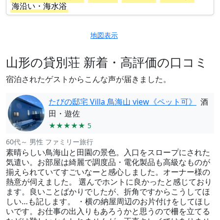
海沿い・海水浴
地図表示
山形の貸別荘 新着・高評価の口コミ
宿泊されたゲストからこんな声が届きました。
たびの邸宅 Villa 鳥海山 view《ペット可》
酒
田・遊佐
★★★★★ 5
60代～ 男性 ファミリー旅行
素晴らしい鳥海山と田園の景色。入口をスロープにされた
気遣い。お部屋は綺麗で調度品・電化製品も高級なものが
揃えられていてすごいなーと感心しました。オーナー様の
熱意が伺えました。 選んでホントに良かったと感じており
ます。良いことばかりでしたが、折角ですからこうしてほ
しい…も記します。 ・横の納屋周辺のお片付けをしてほし
いです。お仕事の出入りもあろうかと思うので柵を立てる