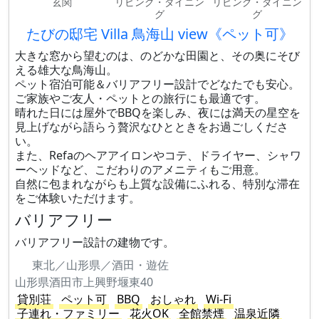
玄関
リビング・ダイニン
リビング・ダイニン
グ
グ
たびの邸宅 Villa 鳥海山 view《ペット可》
大きな窓から望むのは、のどかな田園と、その奥にそび
える雄大な鳥海山。
ペット宿泊可能＆バリアフリー設計でどなたでも安心。
ご家族やご友人・ペットとの旅行にも最適です。
晴れた日には屋外でBBQを楽しみ、夜には満天の星空を
見上げながら語らう贅沢なひとときをお過ごしくださ
い。
また、Refaのヘアアイロンやコテ、ドライヤー、シャワ
ーヘッドなど、こだわりのアメニティもご用意。
自然に包まれながらも上質な設備にふれる、特別な滞在
をご体験いただけます。
バリアフリー
バリアフリー設計の建物です。
東北／山形県／酒田・遊佐
山形県酒田市上興野堰東40
貸別荘
ペット可
BBQ
おしゃれ
Wi-Fi
子連れ・ファミリー
花火OK
全館禁煙
温泉近隣