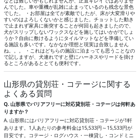
などは難しいかもしれませんが、正直キレイではありませ
んでした。車や重機が乱雑に止まっているのも残念な景色
でした。 ・お部屋は全てが素敵でしたが、床が大変滑りや
すいのはよろしくないかと感じました。チョットした動き
で止まれず家具に衝突することが何回も起きましたので、
犬がスリップしないワックスなどを施してはいかがでしょ
うか？自由に敷けるようにタイルマットなどを準備してい
る施設も多いです。なかなか理想と現実は合致しません
ね。。。 ・これはどちらの施設に泊まっても思うことなの
で記しますが、犬連れですと壁にハーネスやリードを掛け
るところがあるととても便利です。
山形県の貸別荘・コテージに関する
よくある質問
Q. 山形県でバリアフリーに対応貸別荘・コテージは何軒あ
りますか？
A. 山形県にはバリアフリーに対応貸別荘・コテージが1軒
あります。1人あたりの参考料金は15,533円～15,533円が
目安です。コテージ・ログハウス・一棟貸し・コンドミニ