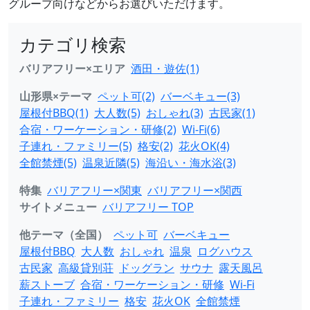
グループ向けなどからお選びいただけます。
カテゴリ検索
バリアフリー×エリア
酒田・遊佐(1)
山形県×テーマ
ペット可(2)
バーベキュー(3)
屋根付BBQ(1)
大人数(5)
おしゃれ(3)
古民家(1)
合宿・ワーケーション・研修(2)
Wi-Fi(6)
子連れ・ファミリー(5)
格安(2)
花火OK(4)
全館禁煙(5)
温泉近隣(5)
海沿い・海水浴(3)
特集
バリアフリー×関東
バリアフリー×関西
サイトメニュー
バリアフリー TOP
他テーマ（全国）
ペット可
バーベキュー
屋根付BBQ
大人数
おしゃれ
温泉
ログハウス
古民家
高級貸別荘
ドッグラン
サウナ
露天風呂
薪ストーブ
合宿・ワーケーション・研修
Wi-Fi
子連れ・ファミリー
格安
花火OK
全館禁煙