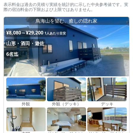
表示料金は過去の見積り実績を統計的に示した中央参考値です。実
際の宿泊料金の下限および上限ではありません。
鳥海山を望む、癒しの隠れ家
¥8,080～¥29,200
1人あたり目安
山形・酒田・遊佐
6名迄
外観
外観（デッキ）
デッキ