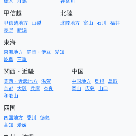
栃木
群馬
神奈川
甲信越
北陸
甲信越地方
山梨
北陸地方
富山
石川
福井
長野
新潟
東海
東海地方
静岡・伊豆
愛知
岐阜
三重
関西・近畿
中国
関西・近畿地方
滋賀
中国地方
島根
鳥取
京都
大阪
兵庫
奈良
岡山
広島
山口
和歌山
四国
四国地方
香川
徳島
高知
愛媛