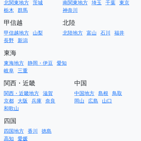
北関東地方
茨城
南関東地方
埼玉
千葉
東京
栃木
群馬
神奈川
甲信越
北陸
甲信越地方
山梨
北陸地方
富山
石川
福井
長野
新潟
東海
東海地方
静岡・伊豆
愛知
岐阜
三重
関西・近畿
中国
関西・近畿地方
滋賀
中国地方
島根
鳥取
京都
大阪
兵庫
奈良
岡山
広島
山口
和歌山
四国
四国地方
香川
徳島
高知
愛媛