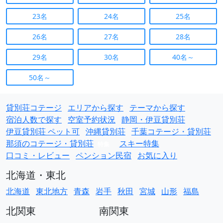
23名
24名
25名
26名
27名
28名
29名
30名
40名～
50名～
貸別荘コテージ
エリアから探す
テーマから探す
宿泊人数で探す
空室予約状況
静岡・伊豆貸別荘
伊豆貸別荘 ペット可
沖縄貸別荘
千葉コテージ・貸別荘
那須のコテージ・貸別荘
スキー特集
特集
口コミ・レビュー
ペンション民宿
お気に入り
北海道・東北
北海道
東北地方
青森
岩手
秋田
宮城
山形
福島
北関東
南関東