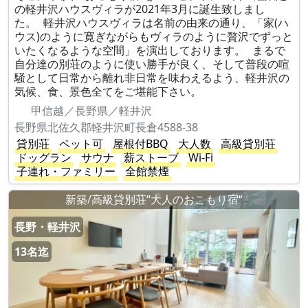
の軽井沢ハウスヴィラが2021年3月に誕生致しまし
た。 軽井沢ハウスヴィラは名前の由来の通り、「家(ハ
ウス)のように寛ぎながらもヴィラのように贅沢でずっと
いたくなるような空間」を演出しております。 まるで
自分達の別荘のように使い勝手が良く、そして普段の喧
騒として日常から離れ非日常を味わえるよう、軽井沢の
気候、食、景色全てをご堪能下さい。
甲信越／長野県／軽井沢
長野県北佐久郡軽井沢町長倉4588-38
貸別荘
ペット可
屋根付BBQ
大人数
高級貸別荘
ドッグラン
サウナ
薪ストーブ
Wi-Fi
子連れ・ファミリー
全館禁煙
新築/高級貸別荘“大人のおこもり宿“
長野・軽井沢
13名迄