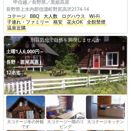
甲信越／長野県／黒姫高原
長野県上水内郡信濃町野尻高沢2174-14
コテージ
BBQ
大人数
ログハウス
Wi-Fi
子連れ・ファミリー
格安
花火OK
全館禁煙
温泉近隣
別荘気分で自然を満喫しませんか
土曜1人6,000円～
長野・斑尾高原
12名迄
大コテージ冬の外観
大コテージ一階のリ
大コテージキッチン
です
ビング