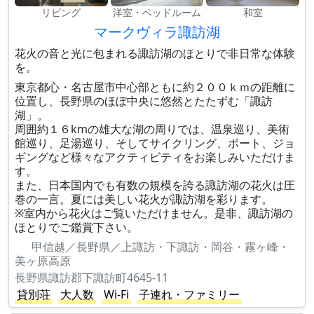
リビング
洋室・ベッドルーム
和室
マークヴィラ諏訪湖
花火の音と光に包まれる諏訪湖のほとりで非日常な体験
を。
東京都心・名古屋市中心部ともに約２００ｋｍの距離に
位置し、長野県のほぼ中央に悠然とたたずむ「諏訪
湖」。
周囲約１６kmの雄大な湖の周りでは、温泉巡り、美術
館巡り、足湯巡り、そしてサイクリング、ボート、ジョ
ギングなど様々なアクティビティをお楽しみいただけま
す。
また、日本国内でも有数の規模を誇る諏訪湖の花火は圧
巻の一言。夏には美しい花火が諏訪湖を彩ります。
※室内から花火はご覧いただけません。是非、諏訪湖の
ほとりでご鑑賞下さい。
甲信越／長野県／上諏訪・下諏訪・岡谷・霧ヶ峰・
美ヶ原高原
長野県諏訪郡下諏訪町4645-11
貸別荘
大人数
Wi-Fi
子連れ・ファミリー