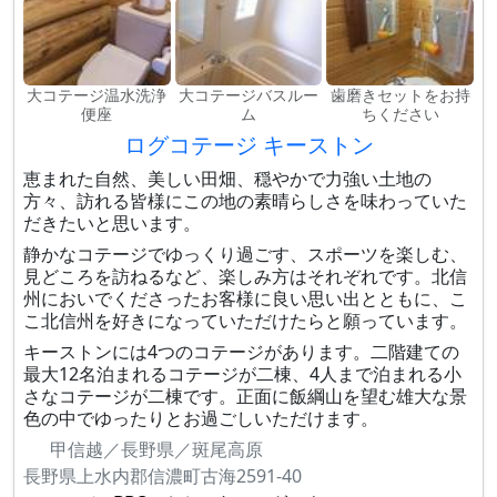
大コテージ温水洗浄
大コテージバスルー
歯磨きセットをお持
便座
ム
ちください
ログコテージ キーストン
恵まれた自然、美しい田畑、穏やかで力強い土地の
方々、訪れる皆様にこの地の素晴らしさを味わっていた
だきたいと思います。
静かなコテージでゆっくり過ごす、スポーツを楽しむ、
見どころを訪ねるなど、楽しみ方はそれぞれです。北信
州においでくださったお客様に良い思い出とともに、こ
こ北信州を好きになっていただけたらと願っています。
キーストンには4つのコテージがあります。二階建ての
最大12名泊まれるコテージが二棟、4人まで泊まれる小
さなコテージが二棟です。正面に飯綱山を望む雄大な景
色の中でゆったりとお過ごしいただけます。
甲信越／長野県／斑尾高原
長野県上水内郡信濃町古海2591-40