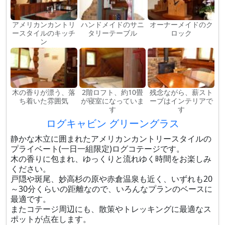
アメリカンカントリ
ハンドメイドのサニ
オーナーメイドのク
ースタイルのキッチ
タリーテーブル
ロック
ン
木の香りが漂う、落
2階ロフト、約10畳
残念ながら、薪スト
ち着いた雰囲気
が寝室になっていま
ーブはインテリアで
す
す
ログキャビン グリーングラス
静かな木立に囲まれたアメリカンカントリースタイルの
プライベート(一日一組限定)ログコテージです。
木の香りに包まれ、ゆっくりと流れゆく時間をお楽しみ
ください。
戸隠や斑尾、妙高杉の原や赤倉温泉も近く、いずれも20
～30分くらいの距離なので、いろんなプランのベースに
最適です。
またコテージ周辺にも、散策やトレッキングに最適なス
ポットが点在します。