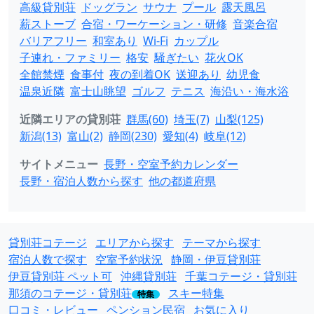
高級貸別荘
ドッグラン
サウナ
プール
露天風呂
薪ストーブ
合宿・ワーケーション・研修
音楽合宿
バリアフリー
和室あり
Wi-Fi
カップル
子連れ・ファミリー
格安
騒ぎたい
花火OK
全館禁煙
食事付
夜の到着OK
送迎あり
幼児食
温泉近隣
富士山眺望
ゴルフ
テニス
海沿い・海水浴
近隣エリアの貸別荘
群馬(60)
埼玉(7)
山梨(125)
新潟(13)
富山(2)
静岡(230)
愛知(4)
岐阜(12)
サイトメニュー
長野・空室予約カレンダー
長野・宿泊人数から探す
他の都道府県
貸別荘コテージ
エリアから探す
テーマから探す
宿泊人数で探す
空室予約状況
静岡・伊豆貸別荘
伊豆貸別荘 ペット可
沖縄貸別荘
千葉コテージ・貸別荘
那須のコテージ・貸別荘
スキー特集
特集
口コミ・レビュー
ペンション民宿
お気に入り