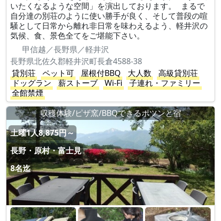
いたくなるような空間」を演出しております。 まるで
自分達の別荘のように使い勝手が良く、そして普段の喧
騒として日常から離れ非日常を味わえるよう、軽井沢の
気候、食、景色全てをご堪能下さい。
甲信越／長野県／軽井沢
長野県北佐久郡軽井沢町長倉4588-38
貸別荘
ペット可
屋根付BBQ
大人数
高級貸別荘
ドッグラン
薪ストーブ
Wi-Fi
子連れ・ファミリー
全館禁煙
収穫体験/ピザ窯/BBQできるポツンと宿
土曜1人8,875円～
長野・原村・富士見
8名迄