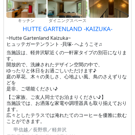
キッチン
ダイニングスペース
HUTTE GARTENLAND -KAIZUKA-
~Hutte Gartenland Kaizuka~
ヒュッテガーテンラント -貝塚- へようこそ♫
当施設は、軽井沢駅近くの一軒家タイプの別荘になりま
す。
開放的で、洗練されたデザイン空間の中で、
ゆったりと休日をお過ごしいただけます♪
庭の草花、木々の美しさ、心地よい風、鳥のさえずりな
どを
是非、ご堪能ください♪
【ご家族、ご友人同士でお泊まりください♪】
当施設では、お洒落な家電や調理器具も取り揃えており
ます。
広々としたテラスでは淹れたてのコーヒーを優雅に飲む
ことができます。
甲信越／長野県／軽井沢