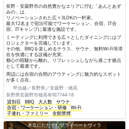
長野・安曇野市の自然豊かなエリアに佇む「あんとあず
みの」は、
リノベーションされた広々3LDKの一軒家。
最大12名まで宿泊可能でワーケーション、合宿、IT合
宿、ITキャンプに最適な施設です。
ミーティングに利用できる広々としたダイニングにはプ
ロジェクターを完備しています。
その他、BBQを楽しめるテラス、サウナ、無料Wi-Fi等滞
在を快適にする設備が充実。
都心の喧騒から離れ、リフレッシュしながら過ごす拠点
として最適です。
周辺には合宿の合間のアウティングに魅力的なスポット
が多く点在。
甲信越／長野県／安曇野・穂高
長野県安曇野市穂高有明7744-18
貸別荘
BBQ
大人数
サウナ
合宿・ワーケーション・研修
Wi-Fi
子連れ・ファミリー
全館禁煙
木立にたたずむプライベートヴィラ