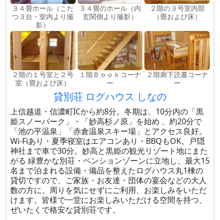
３４畳ホール（こた
３４畳のホール（内
２階の３号室内部
つ３台・室内より撮
玄関側より撮影）
（畳および床）
影）
２階の１号室と２号
１階Ｂｏｏｋコーナ
２階廊下読書コーナ
室（畳および床）
ー
ー
貸別荘 ログハウス しなの
上信越道・信濃町ICから約8分。冬期は、10分内の「黒
姫スノーパーク」・「妙高杉ノ原」を始め 、約20分で
「池の平温泉」「赤倉温泉スキー場」とアクセス良好。
Wi-Fiあり・夏季寝室はエアコンあり・BBQもOK。戸隠
神社まで車で30分。妙高と黒姫の観光リゾート地にまた
がる 緑豊かな別荘・ペンションゾーンに立地し、最大15
名まで泊まれる設備・備品を整えたログハウス丸1棟の
貸切ですので、ご家族・お友達・団体の宴会などの大人
数の方に、周りを気にせずにご利用、お楽しみをいただ
けます。皆様で一堂にお楽しみいただける空間を持つ、
ぜいたくで格安な貸別荘です。