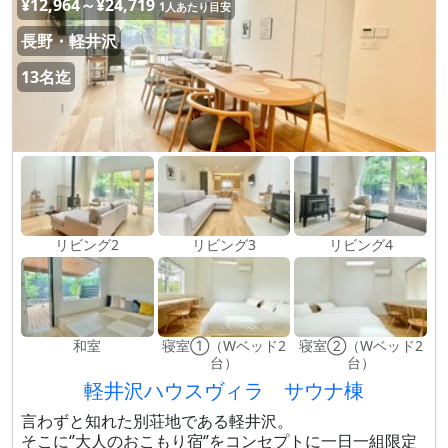
¥12,964～¥24,719
1人あたり目安
長野・軽井沢
13名迄
リビング2
リビング3
リビング4
和室
寝室①（Wベッド2
寝室②（Wベッド2
台）
台）
軽井沢ハウスヴィラ サウナ棟
言わずと知れた別荘地である軽井沢。
そこに‘’大人のおこもり宿‘’をコンセプトに一日一組限定