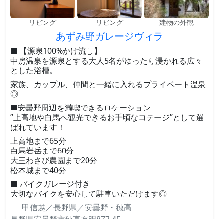
リビング
リビング
建物の外観
あずみ野ガレージヴィラ
■ 【源泉100%かけ流し】
中房温泉を源泉とする大人5名がゆったり浸かれる広々
とした浴槽。
家族、カップル、仲間と一緒に入れるプライベート温泉
◎
■安曇野周辺を満喫できるロケーション
”上高地や白馬へ観光できるお手頃なコテージ”として選
ばれています！
上高地まで65分
白馬岩岳まで60分
大王わさび農園まで20分
松本城まで40分
■ バイクガレージ付き
大切なバイクを安心して駐車いただけます◎
甲信越／長野県／安曇野・穂高