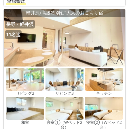
全館禁煙
軽井沢/高級貸別荘“大人のおこもり宿
長野・軽井沢
11名迄
リビング2
リビング3
キッチン
和室
寝室①（Wベッド2
寝室②（Wベッド2
台）
台）