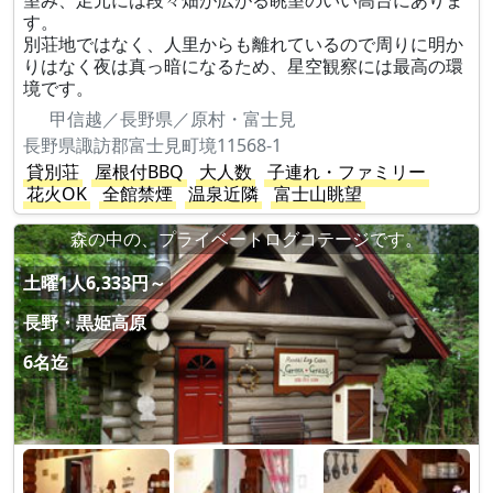
望み、足元には段々畑が広がる眺望のいい高台にありま
す。
別荘地ではなく、人里からも離れているので周りに明か
りはなく夜は真っ暗になるため、星空観察には最高の環
境です。
甲信越／長野県／原村・富士見
長野県諏訪郡富士見町境11568-1
貸別荘
屋根付BBQ
大人数
子連れ・ファミリー
花火OK
全館禁煙
温泉近隣
富士山眺望
森の中の、プライベートログコテージです。
土曜1人6,333円～
長野・黒姫高原
6名迄