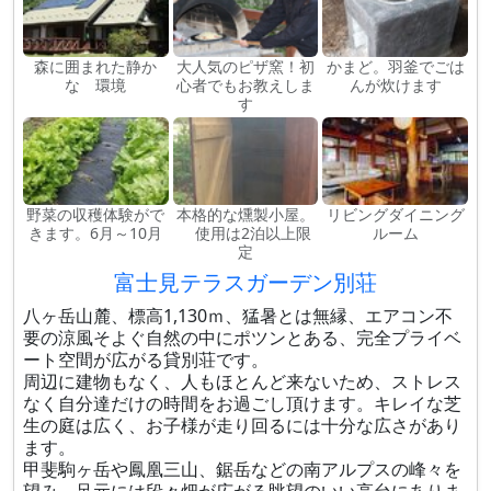
森に囲まれた静か
大人気のピザ窯！初
かまど。羽釜でごは
な 環境
心者でもお教えしま
んが炊けます
す
野菜の収穫体験がで
本格的な燻製小屋。
リビングダイニング
きます。6月～10月
使用は2泊以上限
ルーム
定
富士見テラスガーデン別荘
八ヶ岳山麓、標高1,130ｍ、猛暑とは無縁、エアコン不
要の涼風そよぐ自然の中にポツンとある、完全プライベ
ート空間が広がる貸別荘です。
周辺に建物もなく、人もほとんど来ないため、ストレス
なく自分達だけの時間をお過ごし頂けます。キレイな芝
生の庭は広く、お子様が走り回るには十分な広さがあり
ます。
甲斐駒ヶ岳や鳳凰三山、鋸岳などの南アルプスの峰々を