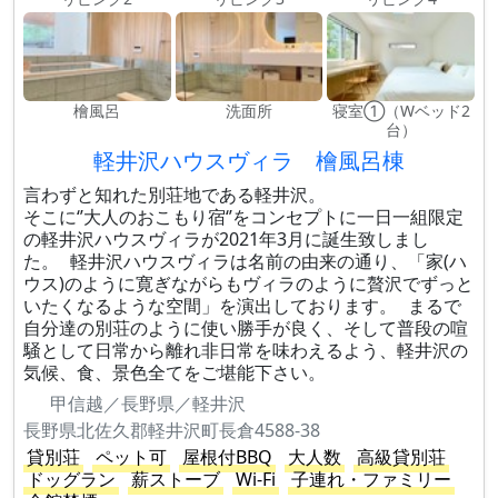
檜風呂
洗面所
寝室①（Wベッド2
台）
軽井沢ハウスヴィラ 檜風呂棟
言わずと知れた別荘地である軽井沢。
そこに‘’大人のおこもり宿‘’をコンセプトに一日一組限定
の軽井沢ハウスヴィラが2021年3月に誕生致しまし
た。 軽井沢ハウスヴィラは名前の由来の通り、「家(ハ
ウス)のように寛ぎながらもヴィラのように贅沢でずっと
いたくなるような空間」を演出しております。 まるで
自分達の別荘のように使い勝手が良く、そして普段の喧
騒として日常から離れ非日常を味わえるよう、軽井沢の
気候、食、景色全てをご堪能下さい。
甲信越／長野県／軽井沢
長野県北佐久郡軽井沢町長倉4588-38
貸別荘
ペット可
屋根付BBQ
大人数
高級貸別荘
ドッグラン
薪ストーブ
Wi-Fi
子連れ・ファミリー