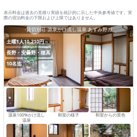
表示料金は過去の見積り実績を統計的に示した中央参考値です。実
際の宿泊料金の下限および上限ではありません。
-貸切別荘-源泉かけ流し温泉 あずみ野ガ
土曜1人10,210円～
長野・安曇野・穂高
10名迄
源泉100%かけ流し
和室の様子
和室からの景色
温泉