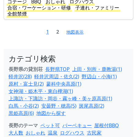
コテージ
BBQ
おしゃれ
ログハウス
合宿・ワーケーション・研修
子連れ・ファミリー
全館禁煙
1
2
地図表示
カテゴリ検索
長野県の貸別荘
長野県TOP
上田・別所・鹿教湯(1)
軽井沢(28)
軽井沢周辺・佐久(2)
野辺山・小海(1)
原村・富士見(2)
蓼科中央高原(1)
女神湖・姫木平・東白樺湖(1)
上諏訪・下諏訪・岡谷・霧ヶ峰・美ヶ原高原(1)
白馬・小谷(2)
安曇野・穂高(5)
斑尾高原(2)
黒姫高原(6)
地図から探す
長野のテーマ
ペット可
バーベキュー
屋根付BBQ
大人数
おしゃれ
温泉
ログハウス
古民家