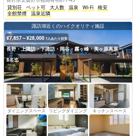
長野県安曇野市穂高有明877-45
貸別荘
ペット可
大人数
温泉
Wi-Fi
格安
全館禁煙
温泉近隣
諏訪湖近くのハイクオリティ施設
¥7,857～¥28,000
1人あたり目安
長野・上諏訪・下諏訪・岡谷・霧ヶ峰・美ヶ原高原
8名迄
ダイニングスペース
リビングダイニング
キッチンスペース