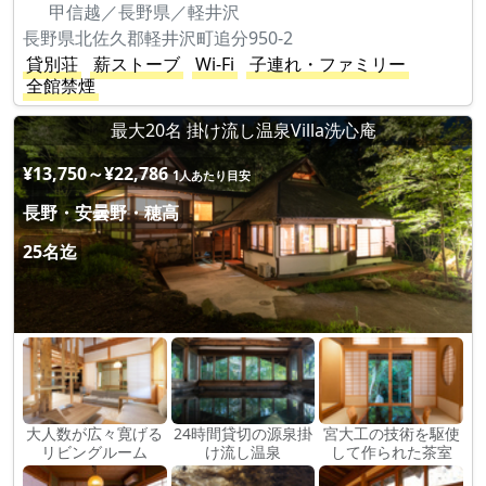
甲信越／長野県／軽井沢
長野県北佐久郡軽井沢町追分950-2
貸別荘
薪ストーブ
Wi-Fi
子連れ・ファミリー
全館禁煙
最大20名 掛け流し温泉Villa洗心庵
¥13,750～¥22,786
1人あたり目安
長野・安曇野・穂高
25名迄
大人数が広々寛げる
24時間貸切の源泉掛
宮大工の技術を駆使
リビングルーム
け流し温泉
して作られた茶室