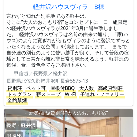
軽井沢ハウスヴィラ B棟
言わずと知れた別荘地である軽井沢。
そこに‘’大人のおこもり宿‘’をコンセプトに一日一組限定
の軽井沢ハウスヴィラが2021年3月に誕生致しまし
た。 軽井沢ハウスヴィラは名前の由来の通り、「家(ハ
ウス)のように寛ぎながらもヴィラのように贅沢でずっと
いたくなるような空間」を演出しております。 まるで
自分達の別荘のように使い勝手が良く、そして普段の喧
騒として日常から離れ非日常を味わえるよう、軽井沢の
気候、食、景色全てをご堪能下さい。
甲信越／長野県／軽井沢
長野県北佐久郡軽井沢町長倉5575-13
貸別荘
ペット可
屋根付BBQ
大人数
高級貸別荘
ドッグラン
薪ストーブ
Wi-Fi
子連れ・ファミリー
全館禁煙
新築/高級貸別荘“大人のおこもり宿“
長野・軽井沢
11名迄