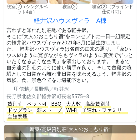
寝室②（シングルベ
寝室②
寝室②（ブラインド
ット4台）
仕切り可）
軽井沢ハウスヴィラ A棟
言わずと知れた別荘地である軽井沢。
そこに‘’大人のおこもり宿‘’をコンセプトに一日一組限定
の軽井沢ハウスヴィラが2021年3月に誕生致しまし
た。 軽井沢ハウスヴィラは名前の由来の通り、「家(ハ
ウス)のように寛ぎながらもヴィラのように贅沢でずっと
いたくなるような空間」を演出しております。 まるで
自分達の別荘のように使い勝手が良く、そして普段の喧
騒として日常から離れ非日常を味わえるよう、軽井沢の
気候、食、景色全てをご堪能下さい。
甲信越／長野県／軽井沢
長野県北佐久郡軽井沢町長倉5575−8
貸別荘
ペット可
BBQ
大人数
高級貸別荘
ドッグラン
薪ストーブ
Wi-Fi
子連れ・ファミリー
全館禁煙
新築/高級貸別荘“大人のおこもり宿“