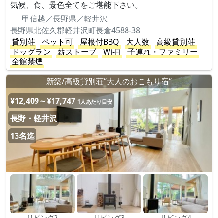
気候、食、景色全てをご堪能下さい。
甲信越／長野県／軽井沢
長野県北佐久郡軽井沢町長倉4588-38
貸別荘
ペット可
屋根付BBQ
大人数
高級貸別荘
ドッグラン
薪ストーブ
Wi-Fi
子連れ・ファミリー
全館禁煙
新築/高級貸別荘“大人のおこもり宿“
¥12,409～¥17,747
1人あたり目安
長野・軽井沢
13名迄
リビング2
リビング3
リビング4