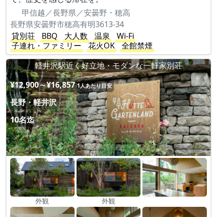
甲信越／長野県／安曇野・穂高
長野県安曇野市穂高有明3613-34
貸別荘
BBQ
大人数
温泉
Wi-Fi
子連れ・ファミリー
花火OK
全館禁煙
軽井沢駅近く好立地・モダンな一軒家別荘
¥12,900～¥16,857
1人あたり目安
長野・軽井沢
10名迄
外観
外観