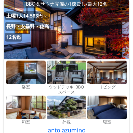
BBQ＆サウナ完備の1棟貸し/最大12名
土曜1人14,583円～
長野・安曇野・穂高
12名迄
浴室
ウッドデッキ_BBQ
リビング
スペース
和室
外観
寝室
anto azumino