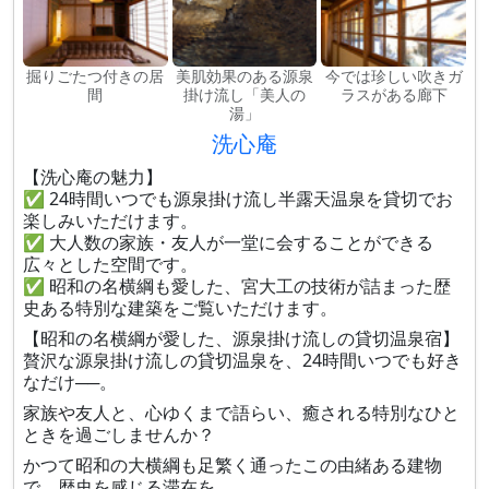
掘りごたつ付きの居
美肌効果のある源泉
今では珍しい吹きガ
間
掛け流し「美人の
ラスがある廊下
湯」
洗心庵
【洗心庵の魅力】
✅ 24時間いつでも源泉掛け流し半露天温泉を貸切でお
楽しみいただけます。
✅ 大人数の家族・友人が一堂に会することができる
広々とした空間です。
✅ 昭和の名横綱も愛した、宮大工の技術が詰まった歴
史ある特別な建築をご覧いただけます。
【昭和の名横綱が愛した、源泉掛け流しの貸切温泉宿】
贅沢な源泉掛け流しの貸切温泉を、24時間いつでも好き
なだけ──。
家族や友人と、心ゆくまで語らい、癒される特別なひと
ときを過ごしませんか？
かつて昭和の大横綱も足繁く通ったこの由緒ある建物
で、歴史を感じる滞在を。