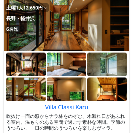
土曜1人12,650円～
長野・軽井沢
6名迄
Villa Classi Karu
吹抜け一面の窓からナラ林をのぞむ、木漏れ日があふれ
る室内。温もりのある空間で過ごす素朴な時間。季節の
うつろい、一日の時間のうつろいを楽しむヴィラ。