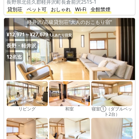
長野県北佐久郡軽井沢町長倉前沢2515-1
貸別荘
ペット可
おしゃれ
Wi-Fi
全館禁煙
軽井沢/高級貸別荘“大人のおこもり宿“
¥12,971～¥27,679
1人あたり目安
長野・軽井沢
12名迄
リビング
和室
寝室①（ダブルベッ
ト2台）