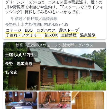
グリーンシーズンには、コスモス園や蕎麦巡り、近くの
川や野尻湖で水遊びや魚釣り、F.Fスクールでフライフィ
ッシングに挑戦してみるのもいいかもです。
甲信越／長野県／黒姫高原
長野県上水内郡信濃町柏原4289-139
コテージ
BBQ
ログハウス
薪ストーブ
子連れ・ファミリー
花火OK
全館禁煙
温泉近隣
妙高・黒姫のスウェーデン製大型ログハウス
土曜1人6,517円～
長野・黒姫高原
15名迄