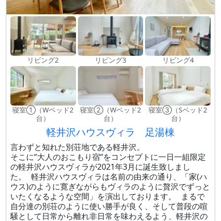
リビング2
リビング3
リビング4
寝室①（Wベッド2
寝室②（Wベッド2
寝室③（Sベッド2
台）
台）
台）
軽井沢ハウスヴィラ 足湯棟
言わずと知れた別荘地である軽井沢。
そこに‘’大人のおこもり宿‘’をコンセプトに一日一組限定
の軽井沢ハウスヴィラが2021年3月に誕生致しまし
た。 軽井沢ハウスヴィラは名前の由来の通り、「家(ハ
ウス)のように寛ぎながらもヴィラのように贅沢でずっと
いたくなるような空間」を演出しております。 まるで
自分達の別荘のように使い勝手が良く、そして普段の喧
騒として日常から離れ非日常を味わえるよう、軽井沢の