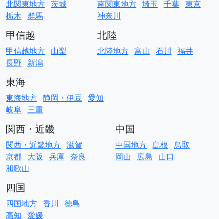
北関東地方
茨城
南関東地方
埼玉
千葉
東京
栃木
群馬
神奈川
甲信越
北陸
甲信越地方
山梨
北陸地方
富山
石川
福井
長野
新潟
東海
東海地方
静岡・伊豆
愛知
岐阜
三重
関西・近畿
中国
関西・近畿地方
滋賀
中国地方
島根
鳥取
京都
大阪
兵庫
奈良
岡山
広島
山口
和歌山
四国
四国地方
香川
徳島
高知
愛媛