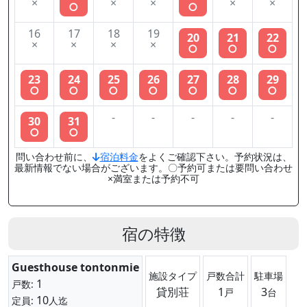
×
×
×
×
×
○
○
16
17
18
19
20
21
22
×
×
×
×
○
○
○
23
24
25
26
27
28
29
○
○
○
○
○
○
○
-
-
-
-
-
30
31
○
○
問い合わせ前に、
宿泊料金
をよくご確認下さい。予約状況は、
最新情報でない場合がございます。〇予約可または要問い合わせ
×満室または予約不可
宿の特徴
Guesthouse tontonmie
施設タイプ
戸数合計
駐車場
1
戸数:
貸別荘
1
3
戸
台
10
定員:
人迄