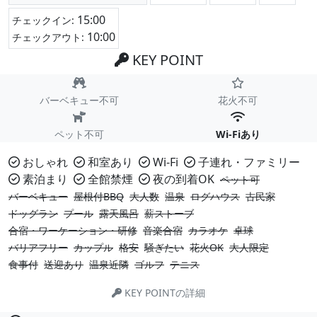
15:00
チェックイン:
10:00
チェックアウト:
KEY POINT
バーベキュー不可
花火不可
ペット不可
Wi-Fiあり
おしゃれ
和室あり
Wi-Fi
子連れ・ファミリー
素泊まり
全館禁煙
夜の到着OK
ペット可
バーベキュー
屋根付BBQ
大人数
温泉
ログハウス
古民家
ドッグラン
プール
露天風呂
薪ストーブ
合宿・ワーケーション・研修
音楽合宿
カラオケ
卓球
バリアフリー
カップル
格安
騒ぎたい
花火OK
大人限定
食事付
送迎あり
温泉近隣
ゴルフ
テニス
KEY POINTの詳細