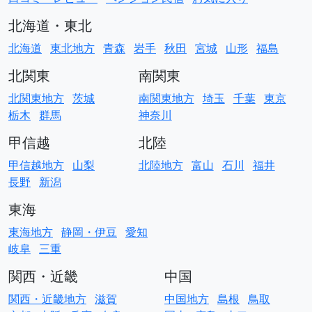
北海道・東北
北海道
東北地方
青森
岩手
秋田
宮城
山形
福島
北関東
南関東
北関東地方
茨城
南関東地方
埼玉
千葉
東京
栃木
群馬
神奈川
甲信越
北陸
甲信越地方
山梨
北陸地方
富山
石川
福井
長野
新潟
東海
東海地方
静岡・伊豆
愛知
岐阜
三重
関西・近畿
中国
関西・近畿地方
滋賀
中国地方
島根
鳥取