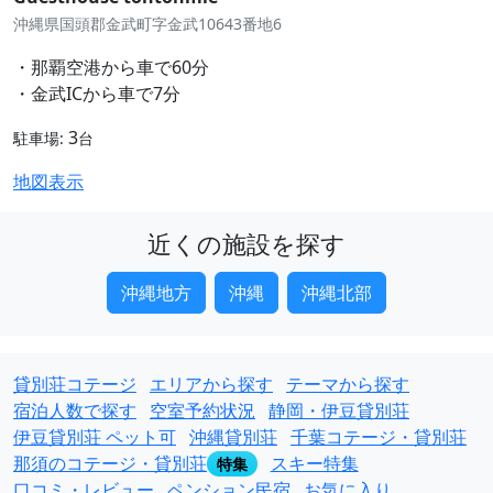
沖縄県国頭郡金武町字金武10643番地6
・那覇空港から車で60分
・金武ICから車で7分
3
駐車場:
台
地図表示
近くの施設を探す
沖縄地方
沖縄
沖縄北部
貸別荘コテージ
エリアから探す
テーマから探す
宿泊人数で探す
空室予約状況
静岡・伊豆貸別荘
伊豆貸別荘 ペット可
沖縄貸別荘
千葉コテージ・貸別荘
那須のコテージ・貸別荘
スキー特集
特集
口コミ・レビュー
ペンション民宿
お気に入り