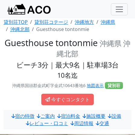
貸別荘TOP
貸別荘コテージ
沖縄地方
沖縄県
沖縄北部
Guesthouse tontonmie
Guesthouse tontonmie
沖縄県 沖
縄北部
ビーチ3分｜最大9名｜駐車場3台
10名迄
沖縄県国頭郡金武町字金武10643番地6
地図表示
貸別荘
今すぐコンタクト
宿の特徴
ご案内
宿泊料金
施設概要
設備
レビュー・口コミ
周辺情報
交通