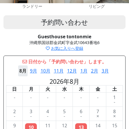
ランドリー
リビング
予約問い合わせ
Guesthouse tontonmie
沖縄県国頭郡金武町字金武10643番地6
お気に入りへ登録
日付から「予約問い合わせ」します。
8月
9月
10月
11月
12月
1月
2月
3月
2026年8月
日
月
火
水
木
金
土
-
-
-
-
-
-
1
-
2
3
4
5
6
7
8
-
-
-
-
-
×
×
9
11
12
14
15
10
13