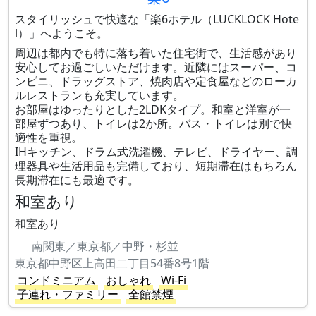
スタイリッシュで快適な「楽6ホテル（LUCKLOCK Hote
l）」へようこそ。
周辺は都内でも特に落ち着いた住宅街で、生活感があり
安心してお過ごしいただけます。近隣にはスーパー、コ
ンビニ、ドラッグストア、焼肉店や定食屋などのローカ
ルレストランも充実しています。
お部屋はゆったりとした2LDKタイプ。和室と洋室が一
部屋ずつあり、トイレは2か所。バス・トイレは別で快
適性を重視。
IHキッチン、ドラム式洗濯機、テレビ、ドライヤー、調
理器具や生活用品も完備しており、短期滞在はもちろん
長期滞在にも最適です。
和室あり
和室あり
南関東／東京都／中野・杉並
東京都中野区上高田二丁目54番8号1階
コンドミニアム
おしゃれ
Wi-Fi
子連れ・ファミリー
全館禁煙