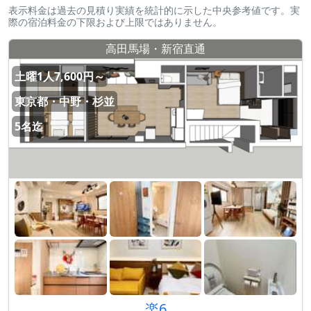
表示料金は過去の見積り実績を統計的に示した中央参考値です。実
際の宿泊料金の下限および上限ではありません。
高田馬場・新宿直通
土曜1人7,600円～
東京都・中野・杉並
5名迄
楽6