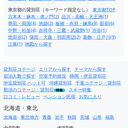
東京都の貸別荘（キーワード指定なし）
東京都TOP
六本木・麻布・虎ノ門(2)
品川・高輪・天王洲(1)
墨田・両国(4)
池袋(2)
板橋・赤羽・練馬(9)
新宿(6)
中野・杉並(4)
吉祥寺・三鷹・武蔵野(1)
渋谷(1)
世田谷(2)
蒲田・大森・羽田周辺(2)
葛飾・江戸川(9)
江東(1)
地図から探す
貸別荘コテージ
エリアから探す
テーマから探す
宿泊人数で探す
空室予約状況
静岡・伊豆貸別荘
伊豆貸別荘 ペット可
沖縄貸別荘
千葉コテージ・貸別荘
那須のコテージ・貸別荘
スキー特集
特集
口コミ・レビュー
ペンション民宿
お気に入り
北海道・東北
北海道
東北地方
青森
岩手
秋田
宮城
山形
福島