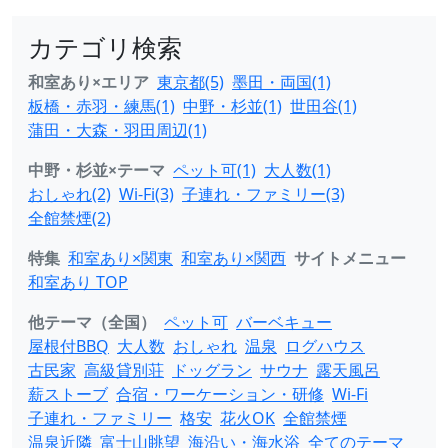
カテゴリ検索
和室あり×エリア
東京都(5)
墨田・両国(1)
板橋・赤羽・練馬(1)
中野・杉並(1)
世田谷(1)
蒲田・大森・羽田周辺(1)
中野・杉並×テーマ
ペット可(1)
大人数(1)
おしゃれ(2)
Wi-Fi(3)
子連れ・ファミリー(3)
全館禁煙(2)
特集
和室あり×関東
和室あり×関西
サイトメニュー
和室あり TOP
他テーマ（全国）
ペット可
バーベキュー
屋根付BBQ
大人数
おしゃれ
温泉
ログハウス
古民家
高級貸別荘
ドッグラン
サウナ
露天風呂
薪ストーブ
合宿・ワーケーション・研修
Wi-Fi
子連れ・ファミリー
格安
花火OK
全館禁煙
温泉近隣
富士山眺望
海沿い・海水浴
全てのテーマ