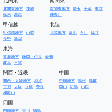
北関東
南関東
北関東地方
茨城
南関東地方
埼玉
千葉
東京
栃木
群馬
神奈川
甲信越
北陸
甲信越地方
山梨
北陸地方
富山
石川
福井
長野
新潟
東海
東海地方
静岡・伊豆
愛知
岐阜
三重
関西・近畿
中国
関西・近畿地方
滋賀
中国地方
島根
鳥取
京都
大阪
兵庫
奈良
岡山
広島
山口
和歌山
四国
四国地方
香川
徳島