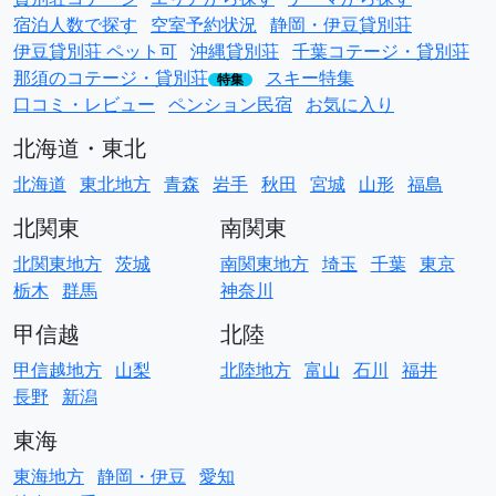
宿泊人数で探す
空室予約状況
静岡・伊豆貸別荘
伊豆貸別荘 ペット可
沖縄貸別荘
千葉コテージ・貸別荘
那須のコテージ・貸別荘
スキー特集
特集
口コミ・レビュー
ペンション民宿
お気に入り
北海道・東北
北海道
東北地方
青森
岩手
秋田
宮城
山形
福島
北関東
南関東
北関東地方
茨城
南関東地方
埼玉
千葉
東京
栃木
群馬
神奈川
甲信越
北陸
甲信越地方
山梨
北陸地方
富山
石川
福井
長野
新潟
東海
東海地方
静岡・伊豆
愛知