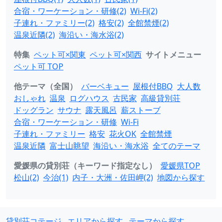
合宿・ワーケーション・研修(2)
Wi-Fi(2)
子連れ・ファミリー(2)
格安(2)
全館禁煙(2)
温泉近隣(2)
海沿い・海水浴(2)
特集
ペット可×関東
ペット可×関西
サイトメニュー
ペット可 TOP
他テーマ（全国）
バーベキュー
屋根付BBQ
大人数
おしゃれ
温泉
ログハウス
古民家
高級貸別荘
ドッグラン
サウナ
露天風呂
薪ストーブ
合宿・ワーケーション・研修
Wi-Fi
子連れ・ファミリー
格安
花火OK
全館禁煙
温泉近隣
富士山眺望
海沿い・海水浴
全てのテーマ
愛媛県の貸別荘（キーワード指定なし）
愛媛県TOP
松山(2)
今治(1)
内子・大洲・佐田岬(2)
地図から探す
貸別荘コテージ
エリアから探す
テーマから探す