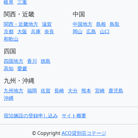
岐阜
三重
関西・近畿
中国
関西・近畿地方
滋賀
中国地方
島根
鳥取
京都
大阪
兵庫
奈良
岡山
広島
山口
和歌山
四国
四国地方
香川
徳島
高知
愛媛
九州・沖縄
九州地方
福岡
佐賀
長崎
大分
熊本
宮崎
鹿児島
沖縄
宿泊施設の登録申し込み
サイト概要
© Copyright
ACO貸別荘コテージ