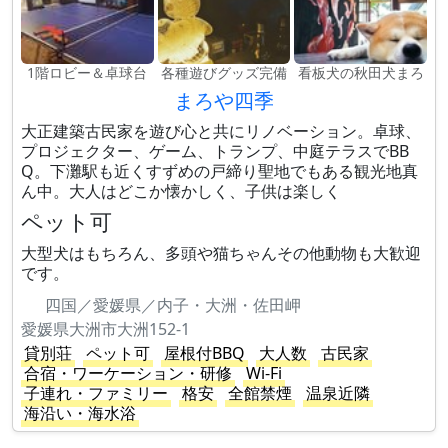
1階ロビー＆卓球台
各種遊びグッズ完備
看板犬の秋田犬まろ
まろや四季
大正建築古民家を遊び心と共にリノベーション。卓球、
プロジェクター、ゲーム、トランプ、中庭テラスでBB
Q。下灘駅も近くすずめの戸締り聖地でもある観光地真
ん中。大人はどこか懐かしく、子供は楽しく
ペット可
大型犬はもちろん、多頭や猫ちゃんその他動物も大歓迎
です。
四国／愛媛県／内子・大洲・佐田岬
愛媛県大洲市大洲152-1
貸別荘
ペット可
屋根付BBQ
大人数
古民家
合宿・ワーケーション・研修
Wi-Fi
子連れ・ファミリー
格安
全館禁煙
温泉近隣
海沿い・海水浴