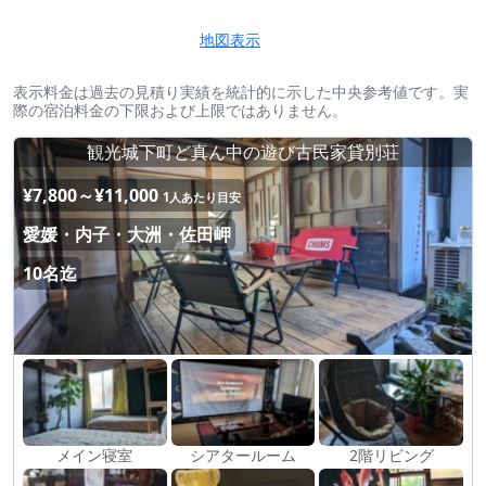
地図表示
表示料金は過去の見積り実績を統計的に示した中央参考値です。実
際の宿泊料金の下限および上限ではありません。
観光城下町ど真ん中の遊び古民家貸別荘
¥7,800～¥11,000
1人あたり目安
愛媛・内子・大洲・佐田岬
10名迄
メイン寝室
シアタールーム
2階リビング