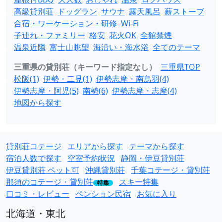
高級貸別荘
ドッグラン
サウナ
露天風呂
薪ストーブ
合宿・ワーケーション・研修
Wi-Fi
子連れ・ファミリー
格安
花火OK
全館禁煙
温泉近隣
富士山眺望
海沿い・海水浴
全てのテーマ
三重県の貸別荘（キーワード指定なし）
三重県TOP
松阪(1)
伊勢・二見(1)
伊勢志摩・南鳥羽(4)
伊勢志摩・阿児(5)
南勢(6)
伊勢志摩・志摩(4)
地図から探す
貸別荘コテージ
エリアから探す
テーマから探す
宿泊人数で探す
空室予約状況
静岡・伊豆貸別荘
伊豆貸別荘 ペット可
沖縄貸別荘
千葉コテージ・貸別荘
那須のコテージ・貸別荘
スキー特集
特集
口コミ・レビュー
ペンション民宿
お気に入り
北海道・東北