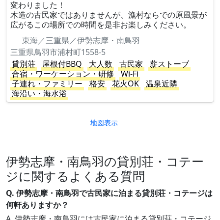
変わりました！
木造の古民家ではありませんが、漁村ならでの原風景が
広がるこの場所での時間を是非お楽しみください。
東海／三重県／伊勢志摩・南鳥羽
三重県鳥羽市浦村町1558-5
貸別荘
屋根付BBQ
大人数
古民家
薪ストーブ
合宿・ワーケーション・研修
Wi-Fi
子連れ・ファミリー
格安
花火OK
温泉近隣
海沿い・海水浴
地図表示
伊勢志摩・南鳥羽の貸別荘・コテー
ジに関するよくある質問
Q. 伊勢志摩・南鳥羽で古民家に泊まる貸別荘・コテージは
何軒ありますか？
A. 伊勢志摩・南鳥羽には古民家に泊まる貸別荘・コテージ