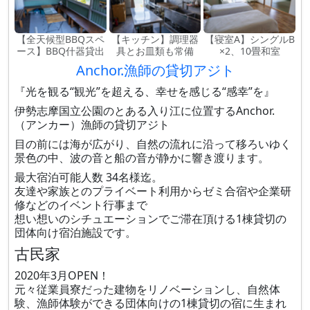
【全天候型BBQスペ
【キッチン】調理器
【寝室A】シングルB
ース】BBQ什器貸出
具とお皿類も常備
×2、10畳和室
Anchor.漁師の貸切アジト
『光を観る“観光”を超える、幸せを感じる“感幸”を』
伊勢志摩国立公園のとある入り江に位置するAnchor.
（アンカー）漁師の貸切アジト
目の前には海が広がり、自然の流れに沿って移ろいゆく
景色の中、波の音と船の音が静かに響き渡ります。
最大宿泊可能人数 34名様迄。
友達や家族とのプライベート利用からゼミ合宿や企業研
修などのイベント行事まで
想い想いのシチュエーションでご滞在頂ける1棟貸切の
団体向け宿泊施設です。
古民家
2020年3月OPEN！
元々従業員寮だった建物をリノベーションし、自然体
験、漁師体験ができる団体向けの1棟貸切の宿に生まれ