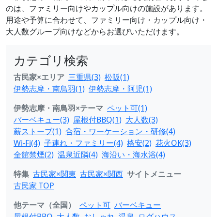
のは、ファミリー向けやカップル向けの施設があります。
用途や予算に合わせて、ファミリー向け・カップル向け・
大人数グループ向けなどからお選びいただけます。
カテゴリ検索
古民家×エリア
三重県(3)
松阪(1)
伊勢志摩・南鳥羽(1)
伊勢志摩・阿児(1)
伊勢志摩・南鳥羽×テーマ
ペット可(1)
バーベキュー(3)
屋根付BBQ(1)
大人数(3)
薪ストーブ(1)
合宿・ワーケーション・研修(4)
Wi-Fi(4)
子連れ・ファミリー(4)
格安(2)
花火OK(3)
全館禁煙(2)
温泉近隣(4)
海沿い・海水浴(4)
特集
古民家×関東
古民家×関西
サイトメニュー
古民家 TOP
他テーマ（全国）
ペット可
バーベキュー
屋根付BBQ
大人数
おしゃれ
温泉
ログハウス