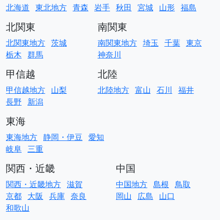
北海道
東北地方
青森
岩手
秋田
宮城
山形
福島
北関東
南関東
北関東地方
茨城
南関東地方
埼玉
千葉
東京
栃木
群馬
神奈川
甲信越
北陸
甲信越地方
山梨
北陸地方
富山
石川
福井
長野
新潟
東海
東海地方
静岡・伊豆
愛知
岐阜
三重
関西・近畿
中国
関西・近畿地方
滋賀
中国地方
島根
鳥取
京都
大阪
兵庫
奈良
岡山
広島
山口
和歌山