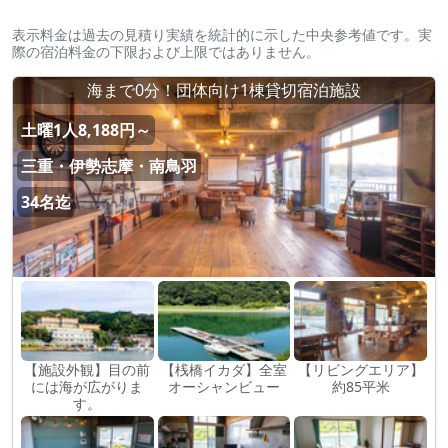
表示料金は過去の見積り実績を統計的に示した中央参考値です。実
際の宿泊料金の下限および上限ではありません。
海まで0分！団体向け1棟貸切宿泊施設
土曜1人8,188円～
三重・伊勢志摩・南鳥羽
34名迄
【施設外観】目の前
【桟橋イカダ】全室
【リビングエリア】
には海が広がりま
オーシャンビュー
約85平米
す。