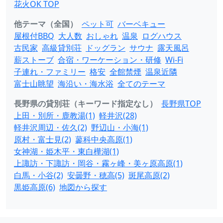
花火OK TOP
他テーマ（全国）
ペット可
バーベキュー
屋根付BBQ
大人数
おしゃれ
温泉
ログハウス
古民家
高級貸別荘
ドッグラン
サウナ
露天風呂
薪ストーブ
合宿・ワーケーション・研修
Wi-Fi
子連れ・ファミリー
格安
全館禁煙
温泉近隣
富士山眺望
海沿い・海水浴
全てのテーマ
長野県の貸別荘（キーワード指定なし）
長野県TOP
上田・別所・鹿教湯(1)
軽井沢(28)
軽井沢周辺・佐久(2)
野辺山・小海(1)
原村・富士見(2)
蓼科中央高原(1)
女神湖・姫木平・東白樺湖(1)
上諏訪・下諏訪・岡谷・霧ヶ峰・美ヶ原高原(1)
白馬・小谷(2)
安曇野・穂高(5)
斑尾高原(2)
黒姫高原(6)
地図から探す