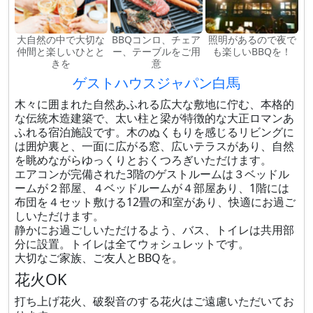
大自然の中で大切な
BBQコンロ、チェア
照明があるので夜で
仲間と楽しいひとと
ー、テーブルをご用
も楽しいBBQを！
きを
意
ゲストハウスジャパン白馬
木々に囲まれた自然あふれる広大な敷地に佇む、本格的
な伝統木造建築で、太い柱と梁が特徴的な大正ロマンあ
ふれる宿泊施設です。木のぬくもりを感じるリビングに
は囲炉裏と、一面に広がる窓、広いテラスがあり、自然
を眺めながらゆっくりとおくつろぎいただけます。
エアコンが完備された3階のゲストルームは３ベッドル
ームが２部屋、４ベッドルームが４部屋あり、1階には
布団を４セット敷ける12畳の和室があり、快適にお過ご
しいただけます。
静かにお過ごしいただけるよう、バス、トイレは共用部
分に設置。トイレは全てウォシュレットです。
大切なご家族、ご友人とBBQを。
花火OK
打ち上げ花火、破裂音のする花火はご遠慮いただいてお