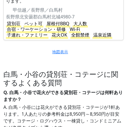
ります。
甲信越／長野県／白馬村
長野県北安曇郡白馬村北城4980-7
貸別荘
ペット可
屋根付BBQ
大人数
合宿・ワーケーション・研修
Wi-Fi
子連れ・ファミリー
花火OK
全館禁煙
温泉近隣
地図表示
白馬・小谷の貸別荘・コテージに関
するよくある質問
Q. 白馬・小谷で花火ができる貸別荘・コテージは何軒あり
ますか？
A. 白馬・小谷には花火ができる貸別荘・コテージが1軒あ
ります。1人あたりの参考料金は8,950円～8,950円が目安
です。コテージ・ログハウス・一棟貸し・コンドミニアム