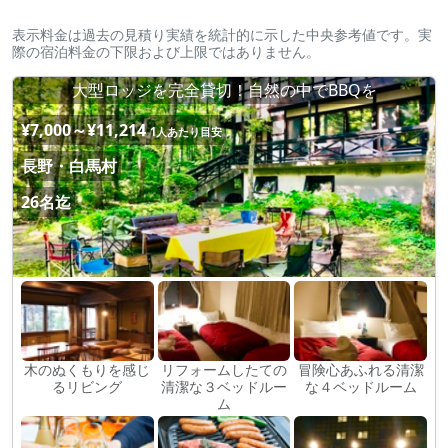
表示料金は過去の見積り実績を統計的に示した中央参考値です。実
際の宿泊料金の下限および上限ではありません。
大型ロッジを完全貸切！自然の中でBBQを
¥7,000～¥11,214
1人あたり目安
長野・白馬村
26名迄
木のぬくもりを感じ
リフォームしたての
冒険心あふれる清潔
るリビング
清潔な３ベッドルー
な４ベッドルーム
ム