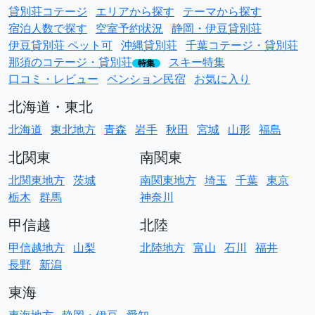
貸別荘コテージ
エリアから探す
テーマから探す
宿泊人数で探す
空室予約状況
静岡・伊豆貸別荘
伊豆貸別荘 ペット可
沖縄貸別荘
千葉コテージ・貸別荘
那須のコテージ・貸別荘
スキー特集
特集
口コミ・レビュー
ペンション民宿
お気に入り
北海道・東北
北海道
東北地方
青森
岩手
秋田
宮城
山形
福島
北関東
南関東
北関東地方
茨城
南関東地方
埼玉
千葉
東京
栃木
群馬
神奈川
甲信越
北陸
甲信越地方
山梨
北陸地方
富山
石川
福井
長野
新潟
東海