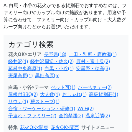
A. 白馬・小谷の花火ができる貸別荘でおすすめなのは、フ
ァミリー向けやカップル向けの施設があります。用途や予
算に合わせて、ファミリー向け・カップル向け・大人数グ
ループ向けなどからお選びいただけます。
カテゴリ検索
花火OK×エリア
長野県(18)
上田・別所・鹿教湯(1)
軽井沢(1)
軽井沢周辺・佐久(2)
原村・富士見(2)
蓼科中央高原(1)
白馬・小谷(1)
安曇野・穂高(3)
斑尾高原(1)
黒姫高原(6)
白馬・小谷×テーマ
ペット可(1)
バーベキュー(2)
屋根付BBQ(2)
大人数(1)
おしゃれ(1)
高級貸別荘(1)
サウナ(1)
薪ストーブ(1)
合宿・ワーケーション・研修(1)
Wi-Fi(2)
子連れ・ファミリー(2)
全館禁煙(2)
温泉近隣(2)
特集
花火OK×関東
花火OK×関西
サイトメニュー