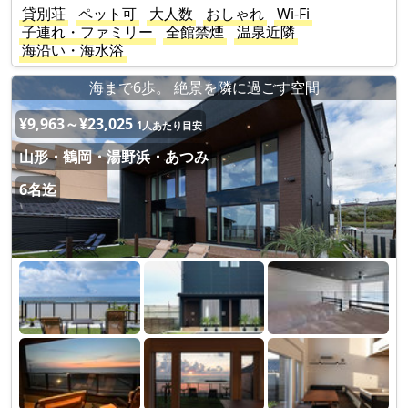
貸別荘
ペット可
大人数
おしゃれ
Wi-Fi
子連れ・ファミリー
全館禁煙
温泉近隣
海沿い・海水浴
海まで6歩。 絶景を隣に過ごす空間
¥9,963～¥23,025
1人あたり目安
山形・鶴岡・湯野浜・あつみ
6名迄