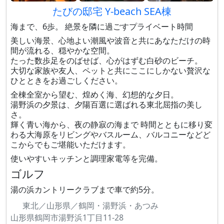
たびの邸宅 Y-beach SEA棟
海まで、6歩。 絶景を隣に過ごすプライベート時間
美しい海景、心地よい潮風や波音と共にあなただけの時
間が流れる、穏やかな空間。
たった数歩足をのばせば、心がはずむ白砂のビーチ。
大切な家族や友人、ペットと共にここにしかない贅沢な
ひとときをお過ごしください。
全棟全室から望む、煌めく海、幻想的な夕日。
湯野浜の夕景は、夕陽百選に選ばれる東北屈指の美し
さ。
輝く青い海から、夜の静寂の海まで 時間とともに移り変
わる大海原をリビングやバスルーム、バルコニーなどど
こからでもご堪能いただけます。
使いやすいキッチンと調理家電等を完備。
ゴルフ
湯の浜カントリークラブまで車で約5分。
東北／山形県／鶴岡・湯野浜・あつみ
山形県鶴岡市湯野浜1丁目11-28