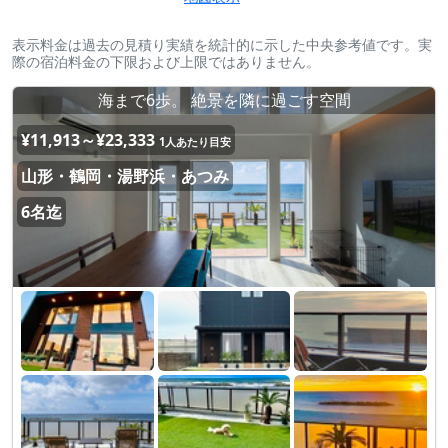
表示料金は過去の見積り実績を統計的に示した中央参考値です。実
際の宿泊料金の下限および上限ではありません。
海まで6歩。 絶景を隣に過ごす空間
¥11,913～¥23,333
1人あたり目安
山形・鶴岡・湯野浜・あつみ
6名迄