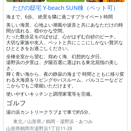
たびの邸宅 Y-beach SUN棟（ペット可）
海まで、6歩。 絶景を隣に過ごすプライベート時間
美しい海景、心地よい潮風や波音と共にあなただけの時
間が流れる、穏やかな空間。
たった数歩足をのばせば、心がはずむ白砂のビーチ。
大切な家族や友人、ペットと共にここにしかない贅沢な
ひとときをお過ごしください。
全棟全室から望む、煌めく海、幻想的な夕日。
湯野浜の夕景は、夕陽百選に選ばれる東北屈指の美し
さ。
輝く青い海から、夜の静寂の海まで 時間とともに移り変
わる大海原をリビングやバスルーム、バルコニーなどど
こからでもご堪能いただけます。
使いやすいキッチンと調理家電等を完備。
ゴルフ
湯の浜カントリークラブまで車で約5分。
東北／山形県／鶴岡・湯野浜・あつみ
山形県鶴岡市湯野浜1丁目11-28