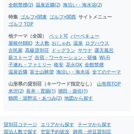
全館禁煙(2)
温泉近隣(2)
海沿い・海水浴(2)
特集
ゴルフ×関東
ゴルフ×関西
サイトメニュー
ゴルフ TOP
他テーマ（全国）
ペット可
バーベキュー
屋根付BBQ
大人数
おしゃれ
温泉
ログハウス
古民家
高級貸別荘
ドッグラン
サウナ
露天風呂
薪ストーブ
合宿・ワーケーション・研修
Wi-Fi
子連れ・ファミリー
格安
花火OK
全館禁煙
温泉近隣
富士山眺望
海沿い・海水浴
全てのテーマ
山形県の貸別荘（キーワード指定なし）
山形県TOP
米沢(2)
長井・置賜(1)
酒田・遊佐(1)
鶴岡・湯野浜・あつみ(2)
地図から探す
貸別荘コテージ
エリアから探す
テーマから探す
宿泊人数で探す
空室予約状況
静岡・伊豆貸別荘