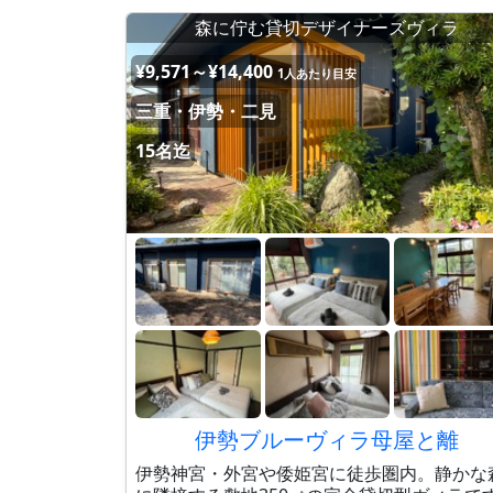
森に佇む貸切デザイナーズヴィラ
¥9,571～¥14,400
1人あたり目安
三重・伊勢・二見
15名迄
伊勢ブルーヴィラ母屋と離
伊勢神宮・外宮や倭姫宮に徒歩圏内。静かな