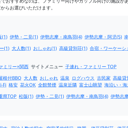
別荘でおすすめなのは、ファミリー向けやカップル向けの施設が
どからお選びいただけます。
(1)
伊勢・二見(1)
伊勢志摩・南鳥羽(4)
伊勢志摩・阿児(5)
南
(1)
大人数(1)
おしゃれ(1)
高級貸別荘(1)
合宿・ワーケーショ
ァミリー×関西
サイトメニュー
子連れ・ファミリー TOP
屋根付BBQ
大人数
おしゃれ
温泉
ログハウス
古民家
高級貸
i-Fi
格安
花火OK
全館禁煙
温泉近隣
富士山眺望
海沿い・海
重県TOP
松阪(1)
伊勢・二見(1)
伊勢志摩・南鳥羽(4)
伊勢志摩