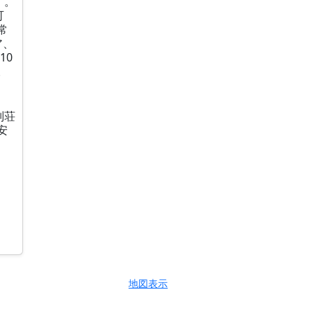
す。
可
常
ア、
10
。
別荘
安
地図表示