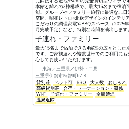
に隣接する敷地350㎡の完全貸切型ヴィラで
本館と離れの2棟構成で、最大15名まで宿泊
能。グループやファミリー旅行に最適な非日
空間。昭和レトロ×北欧デザインのインテリ
こだわりの調理家電やBBQスペース（2025年
月完成予定）など、特別な時間を演出します
子連れ・ファミリー
最大15名まで宿泊できる4寝室の広々とした
です。ご家族連れや複数世帯でのご利用にも
心してお使いいただけます。
東海／三重県／伊勢・二見
三重県伊勢市楠部町67-8
貸別荘
ペット可
BBQ
大人数
おしゃれ
高級貸別荘
合宿・ワーケーション・研修
Wi-Fi
子連れ・ファミリー
全館禁煙
温泉近隣