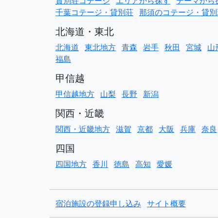
貸別荘コテージ
エリアから探す
テーマから
千葉コテージ・貸別荘
那須のコテージ・貸別
北海道・東北
北海道
東北地方
青森
岩手
秋田
宮城
山
福島
甲信越
甲信越地方
山梨
長野
新潟
関西・近畿
関西・近畿地方
滋賀
京都
大阪
兵庫
奈良
四国
四国地方
香川
徳島
高知
愛媛
宿泊施設の登録申し込み
サイト概要