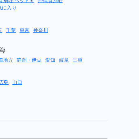
貸別荘 ペット可
沖縄貸別荘
気に入り
玉
千葉
東京
神奈川
海
海地方
静岡・伊豆
愛知
岐阜
三重
広島
山口