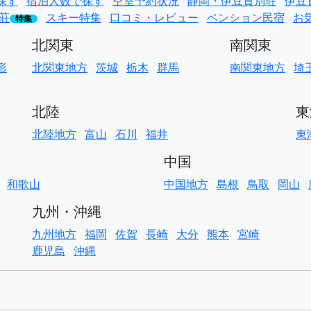
探す
宿泊人数で探す
空室予約状況
静岡・伊豆貸別荘
伊豆
荘
スキー特集
口コミ・レビュー
ペンション民宿
お
特集
北関東
南関東
形
北関東地方
茨城
栃木
群馬
南関東地方
埼
北陸
東
北陸地方
富山
石川
福井
東
中国
和歌山
中国地方
島根
鳥取
岡山
九州・沖縄
九州地方
福岡
佐賀
長崎
大分
熊本
宮崎
鹿児島
沖縄