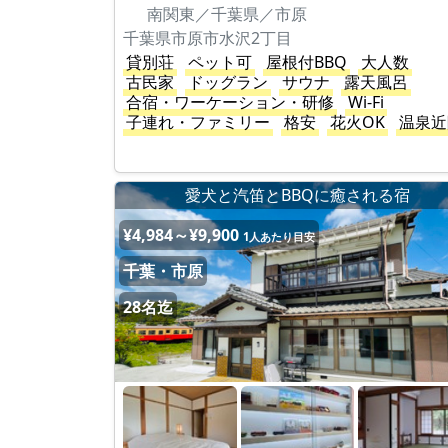
南関東／千葉県／市原
千葉県市原市水沢2丁目
貸別荘
ペット可
屋根付BBQ
大人数
古民家
ドッグラン
サウナ
露天風呂
合宿・ワーケーション・研修
Wi-Fi
子連れ・ファミリー
格安
花火OK
温泉近
愛犬と汽笛とBBQに癒される宿
¥4,984～¥9,900
1人あたり目安
千葉・市原
28名迄