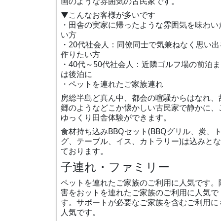
画のような雰囲気の古民家です。
▼こんなお客様が多いです
・田舎の実家に帰ったような雰囲気を味わい
い方
・20代社会人：同僚同士で気兼ねなく思い出
作りたい方
・40代～50代社会人：近隣ゴルフ場の前泊
は後泊に
・ペットを連れたご家族連れ
房総半島ど真ん中、都会の喧騒からはなれ、
郷のようなどこか懐かしい古民家で静かに、
ゆっくり田舎体験ができます。
食材持ち込みBBQセット(BBQグリル、炭、
グ、テーブル、イス、カトラリー)は込みと
ております。
子連れ・ファミリー
ペットを連れたご家族のご利用に人気です。
害をおットを連れたご家族のご利用に人気で
す。サポートが必要なご家族を含むご利用に
人気です。