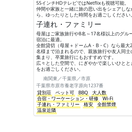
55インチHDテレビではNetflixも視聴可能。
仲間や家族と一緒に旅の思い出をシェアしな
ら、ゆったりとした時間をお過ごしください
子連れ・ファミリー
母屋はご家族旅行や8名～17名様以上のグル
宿泊に最適。
全館貸切（母屋＋ドームA・B・C）なら最大2
名様まで泊まれるので、親族旅行や友人同士
集まり、卒業旅行にもおすすめです。
広々とした空間で、にぎやかで楽しいひとと
をお過ごしください。
南関東／千葉県／市原
千葉県市原市養老字原向1237番
貸別荘
ペット可
BBQ
大人数
合宿・ワーケーション・研修
Wi-Fi
子連れ・ファミリー
格安
全館禁煙
温泉近隣