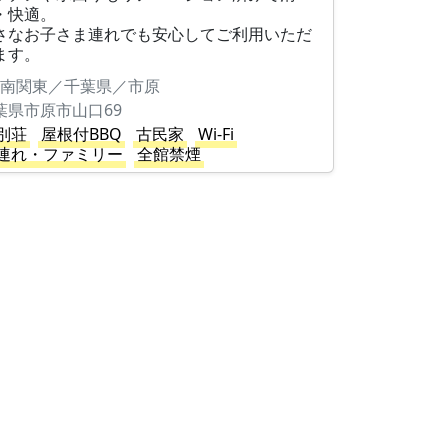
・快適。
さなお子さま連れでも安心してご利用いただ
ます。
南関東／千葉県／市原
葉県市原市山口69
別荘
屋根付BBQ
古民家
Wi-Fi
連れ・ファミリー
全館禁煙