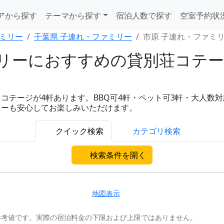
アから探す
テーマから探す
宿泊人数で探す
空室予約状
ミリー
千葉県 子連れ・ファミリー
市原 子連れ・ファミ
リーにおすすめの貸別荘コテージ
ージが4軒あります。BBQ可4軒・ペット可3軒・大人数対応2軒
リーも安心してお楽しみいただけます。
クイック検索
カテゴリ検索
検索条件を開く
地図表示
参考値です。実際の宿泊料金の下限および上限ではありません。