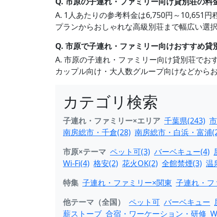
Q. 市原の子連れ・ファミリー向け貸別荘の料
A. 1人あたりの参考料金は6,750円～10,
プランからおしゃれな高級別荘まで幅広い選
Q. 市原で子連れ・ファミリー向けおすすめ貸
A. 市原の子連れ・ファミリー向け貸別荘で
カップル向け・大人数グループ向けなどから
カテゴリ検索
子連れ・ファミリー×エリア
千葉県(243)
市
南房総市・千倉(28)
南房総市・白浜・富浦(2
市原×テーマ
ペット可(3)
バーベキュー(4)
Wi-Fi(4)
格安(2)
花火OK(2)
全館禁煙(3)
温
特集
子連れ・ファミリー×関東
子連れ・フ
他テーマ（全国）
ペット可
バーベキュー
薪ストーブ
合宿・ワーケーション・研修
W