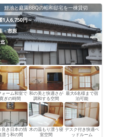
鯉池と庭園BBQの昭和邸宅を一棟貸切
1人6,750円～
葉・市原
名迄
フォーム和室で
和の美と快適さが
最大6名様まで宿
寛ぎの時間
調和する空間
泊可能
き良き日本の情
木の温もり漂う寝
デスク付き快適ベ
緒漂う和の間
室空間
ッドルーム