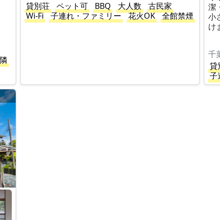
貸別荘
ペット可
BBQ
大人数
古民家
潔
Wi-Fi
子連れ・ファミリー
花火OK
全館禁煙
小
け
千
隣
貸
子