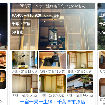
BBQ可。ペット連れもOK。ながやもん
¥7,400～¥10,920
土曜
1人あたり目安
千葉・市原
千
59名迄
6
A棟・定員13人迄
A棟・定員13人迄
B棟・定員6人迄
リ
B棟・定員6人迄
B棟・定員6人迄
C棟・定員14人迄
古
映
一宿一景一生縁・千葉県市原店