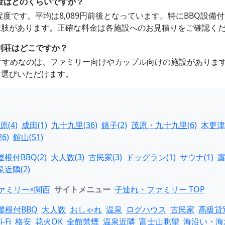
金はどのくらいですか？
651円程度です。平均は8,089円前後となっています。特にBB
択肢があります。正確な料金は各施設へのお見積りをご確認く
別荘はどこですか？
おすすめなのは、ファミリー向けやカップル向けの施設がありま
お選びいただけます。
原(4)
成田(1)
九十九里(36)
銚子(2)
茂原・九十九里(6)
木更津
6)
館山(51)
屋根付BBQ(2)
大人数(3)
古民家(3)
ドッグラン(1)
サウナ(1)
露
泉近隣(2)
ァミリー×関西
サイトメニュー
子連れ・ファミリー TOP
屋根付BBQ
大人数
おしゃれ
温泉
ログハウス
古民家
高級貸
i-Fi
格安
花火OK
全館禁煙
温泉近隣
富士山眺望
海沿い・海