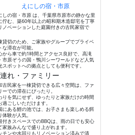
えにしの宿・市原
にしの宿・市原 は、千葉県市原市の静かな里
に佇む、築60年以上の昭和期木造邸宅を丁寧
リノベーションした庭園付きの古民家宿で
。
棟貸切のため、ご家族やグループでプライベ
トな滞在が可能。
心から車で約1時間とアクセス良好で、高滝
・市原ぞうの国・鴨川シーワールドなど人気
光スポットへの拠点としても便利です。
子連れ・ファミリー
和古民家を一棟貸切できる広々空間は、ファ
リーでの滞在にぴったり。
わりを気にせず、ゆったりと家族だけの時間
お過ごしいただけます。
園にある鯉の池では、お子さまも楽しめる餌
り体験が人気。
根付きスペースでのBBQは、雨の日でも安心
て家族みんなで盛り上がれます。
ッチンや水回りもリノベーション済みで清