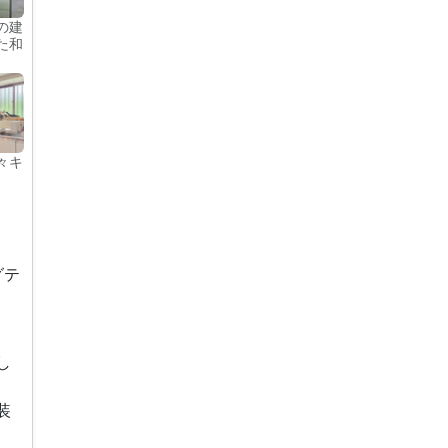
の建
た和
々キ
グテ
、
し
装