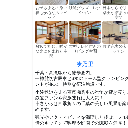
お子さまとの添い
鉄道グッズコレク
日本ならでは
寝も安心な広々ベ
ション
築美が詰まっ
ッド
空間
窓辺で和む、暖か
大型テレビ付きの
設備充実の広
な光に包まれた空
リビング空間
ッチン
間
湊乃里
千葉・高滝駅から徒歩圏内。
一棟貸切古民家と3棟のドーム型グランピン
ントが並ぶ、特別な宿泊施設です。
小湊鉄道を走る蒸気機関車の汽笛が響き渡り
鉄道ファンや家族連れに大人気！
車窓からは四季折々の千葉の美しい風景を楽
めます。
観光やアクティビティを満喫した後は、フル
備のキッチンで料理や庭園でのBBQを満喫！