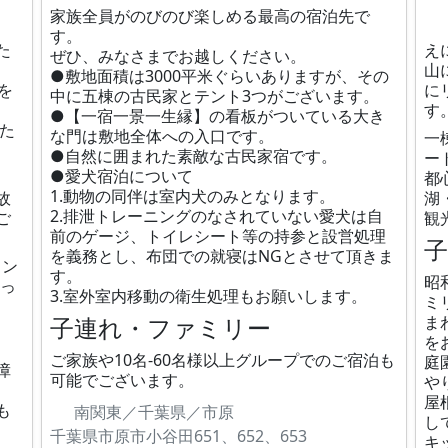
家族全員がのびのび楽しめる最高の宿泊先で
す。
た
え
ぜひ、みなさまでお越しください。
山
●敷地面積は3000平米ぐらいありますが、その
を
に
中に五棟の古民家とテント3つがございます。
す
●【一宿一景一生縁】の看板がついている大き
また
な門は敷地全体への入口です。
一
●自然に囲まれた素敵な古民家宿です。
ー
●愛犬宿泊について
都
1.動物の同伴は室内犬のみとなります。
故
湖
2.排泄トレーニングのなされていない愛犬は自
ご
観
前のゲージ、トイレシート等の持参と設営処理
を義務とし、布団での就寝はNGとさせて頂きま
トン
す。
昭
なっ
3.室外室内移動の衛生処理もお願いします。
ミ
子連れ・ファミリー
ま
を
ご家族や10名-60名様以上グループでのご宿泊も
庭
障
可能でございます。
や
屋
も
南関東／千葉県／市原
し
千葉県市原市小谷田651、652、653
キ