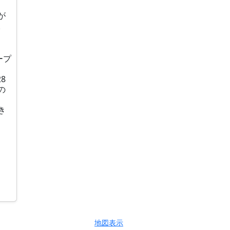
が
。
ープ
8
の
き
地図表示