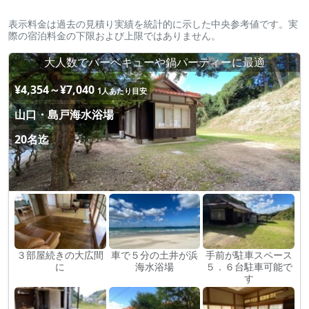
表示料金は過去の見積り実績を統計的に示した中央参考値です。実
際の宿泊料金の下限および上限ではありません。
大人数でバーベキューや鍋パーティーに最適
¥4,354～¥7,040
1人あたり目安
山口・島戸海水浴場
20名迄
３部屋続きの大広間
車で５分の土井が浜
手前が駐車スペース
に
海水浴場
５．６台駐車可能で
す