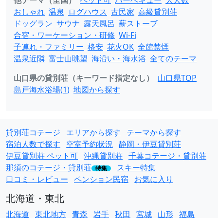
他テーマ（全国）
ペット可
バーベキュー
大人数
おしゃれ
温泉
ログハウス
古民家
高級貸別荘
ドッグラン
サウナ
露天風呂
薪ストーブ
合宿・ワーケーション・研修
Wi-Fi
子連れ・ファミリー
格安
花火OK
全館禁煙
温泉近隣
富士山眺望
海沿い・海水浴
全てのテーマ
山口県の貸別荘（キーワード指定なし）
山口県TOP
島戸海水浴場(1)
地図から探す
貸別荘コテージ
エリアから探す
テーマから探す
宿泊人数で探す
空室予約状況
静岡・伊豆貸別荘
伊豆貸別荘 ペット可
沖縄貸別荘
千葉コテージ・貸別荘
那須のコテージ・貸別荘
スキー特集
特集
口コミ・レビュー
ペンション民宿
お気に入り
北海道・東北
北海道
東北地方
青森
岩手
秋田
宮城
山形
福島