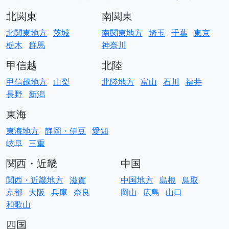
北関東
南関東
北関東地方
茨城
南関東地方
埼玉
千葉
東京
栃木
群馬
神奈川
甲信越
北陸
甲信越地方
山梨
北陸地方
富山
石川
福井
長野
新潟
東海
東海地方
静岡・伊豆
愛知
岐阜
三重
関西・近畿
中国
関西・近畿地方
滋賀
中国地方
島根
鳥取
京都
大阪
兵庫
奈良
岡山
広島
山口
和歌山
四国