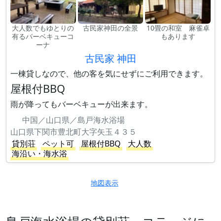
大人数でもゆとりの
古民家神田の全景
10畳の和室 麻雀卓
有るバーベキューコ
もあります
ーナ
古民家 神田
一棟貸しなので、他の客を気にせずにご利用できます。
屋根付BBQ
雨が降ってもバーベキューが出来ます。
中国／山口県／島戸海水浴場
山口県下関市豊北町大字矢玉４３５
貸別荘
ペット可
屋根付BBQ
大人数
海沿い・海水浴
地図表示