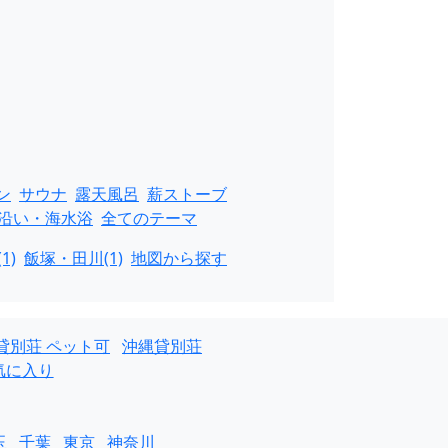
ン
サウナ
露天風呂
薪ストーブ
沿い・海水浴
全てのテーマ
1)
飯塚・田川(1)
地図から探す
貸別荘 ペット可
沖縄貸別荘
気に入り
玉
千葉
東京
神奈川