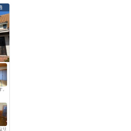
適
す。
なり