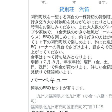
す。
す
ます。
貸別荘 汽笛
関門海峡を一望する高台の一棟貸切の貸別荘
行き交う大小貨物船を見ながらゆったりとし
時間をお楽しみください。また大人数のグル
プや家族で、（全天候のかき小屋風ビニール
ウス）BBQを楽しめます。釣り好きの方は歩
てすぐ下の関門海峡で楽しめます。釣った魚
BQコーナーの流台でさばけます、皆さんで
上がってください。
食事はすべて持ち込みとなります。
季節（７月.８月、年末年始）曜日（金、土、
日、祝日）で料金が変わります、詳しい金額
見積りで確認願います。
バーベキュー
簡易のBBQセットが有ります。
九州／福岡県／北九州市（小倉・八幡・
司）
福岡県北九州市門司区旧門司2丁目11-15