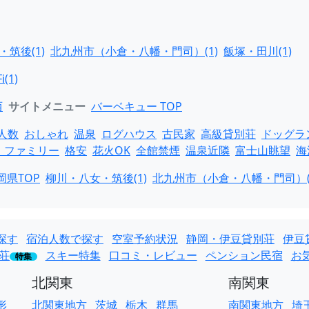
筑後(1)
北九州市（小倉・八幡・門司）(1)
飯塚・田川(1)
i(1)
西
サイトメニュー
バーベキュー TOP
人数
おしゃれ
温泉
ログハウス
古民家
高級貸別荘
ドッグラ
・ファミリー
格安
花火OK
全館禁煙
温泉近隣
富士山眺望
海
岡県TOP
柳川・八女・筑後(1)
北九州市（小倉・八幡・門司）(
探す
宿泊人数で探す
空室予約状況
静岡・伊豆貸別荘
伊豆
荘
スキー特集
口コミ・レビュー
ペンション民宿
お
特集
北関東
南関東
形
北関東地方
茨城
栃木
群馬
南関東地方
埼