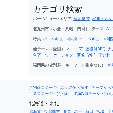
カテゴリ検索
バーベキュー×エリア
福岡県(3)
柳川・八女・
北九州市（小倉・八幡・門司）×テーマ
Wi-F
特集
バーベキュー×関東
バーベキュー×関
他テーマ（全国）
ペット可
屋根付BBQ
大
合宿・ワーケーション・研修
Wi-Fi
子連れ
福岡県の貸別荘（キーワード指定なし）
福
貸別荘コテージ
エリアから探す
テーマから
千葉コテージ・貸別荘
那須のコテージ・貸別
北海道・東北
北海道
東北地方
青森
岩手
秋田
宮城
山