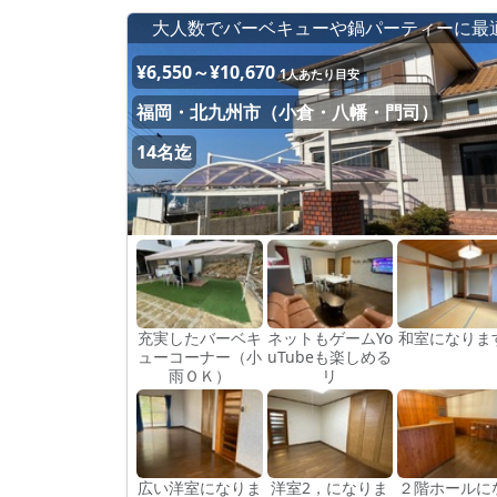
大人数でバーベキューや鍋パーティーに最
¥6,550～¥10,670
1人あたり目安
福岡・北九州市（小倉・八幡・門司）
14名迄
充実したバーベキ
ネットもゲームYo
和室になりま
ューコーナー（小
uTubeも楽しめる
雨ＯＫ）
リ
広い洋室になりま
洋室2，になりま
２階ホールに