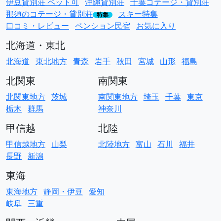
伊豆貸別荘 ペット可
沖縄貸別荘
千葉コテージ・貸別荘
那須のコテージ・貸別荘
スキー特集
特集
口コミ・レビュー
ペンション民宿
お気に入り
北海道・東北
北海道
東北地方
青森
岩手
秋田
宮城
山形
福島
北関東
南関東
北関東地方
茨城
南関東地方
埼玉
千葉
東京
栃木
群馬
神奈川
甲信越
北陸
甲信越地方
山梨
北陸地方
富山
石川
福井
長野
新潟
東海
東海地方
静岡・伊豆
愛知
岐阜
三重