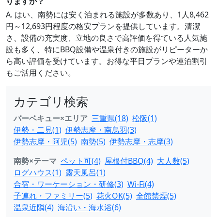
りますか？
A. はい、南勢には安く泊まれる施設が多数あり、1人8,462
円～12,693円程度の格安プランを提供しています。清潔
さ、設備の充実度、立地の良さで高評価を得ている人気施
設も多く、特にBBQ設備や温泉付きの施設がリピーターか
ら高い評価を受けています。お得な平日プランや連泊割引
もご活用ください。
カテゴリ検索
バーベキュー×エリア
三重県(18)
松阪(1)
伊勢・二見(1)
伊勢志摩・南鳥羽(3)
伊勢志摩・阿児(5)
南勢(5)
伊勢志摩・志摩(3)
南勢×テーマ
ペット可(4)
屋根付BBQ(4)
大人数(5)
ログハウス(1)
露天風呂(1)
合宿・ワーケーション・研修(3)
Wi-Fi(4)
子連れ・ファミリー(5)
花火OK(5)
全館禁煙(5)
温泉近隣(4)
海沿い・海水浴(6)