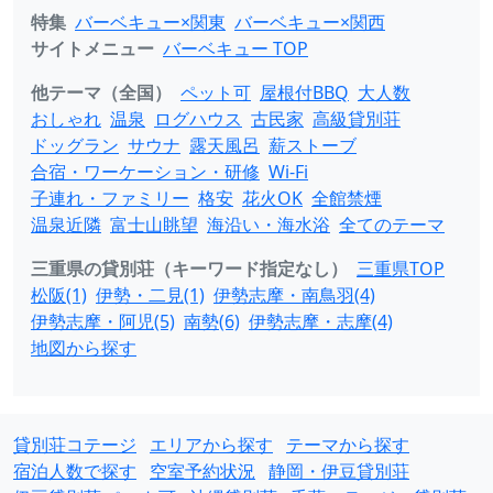
特集
バーベキュー×関東
バーベキュー×関西
サイトメニュー
バーベキュー TOP
他テーマ（全国）
ペット可
屋根付BBQ
大人数
おしゃれ
温泉
ログハウス
古民家
高級貸別荘
ドッグラン
サウナ
露天風呂
薪ストーブ
合宿・ワーケーション・研修
Wi-Fi
子連れ・ファミリー
格安
花火OK
全館禁煙
温泉近隣
富士山眺望
海沿い・海水浴
全てのテーマ
三重県の貸別荘（キーワード指定なし）
三重県TOP
松阪(1)
伊勢・二見(1)
伊勢志摩・南鳥羽(4)
伊勢志摩・阿児(5)
南勢(6)
伊勢志摩・志摩(4)
地図から探す
貸別荘コテージ
エリアから探す
テーマから探す
宿泊人数で探す
空室予約状況
静岡・伊豆貸別荘