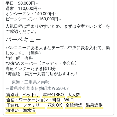
平日：90,000円～
週末：110,000円～
オンシーズン：140,000円～
ピークシーズン：160,000円～
人気日程は埋まりやすいため、まずは空室カレンダーを
ご確認ください。
バーベキュー
バルコニーにある大きなテーブル中央に炭を入れて、楽
しめます。（無料）
*炭・網ー有料
*お勧めスーパー【グッディ・度会店】
高速インターたまき降10分
*海産物 鵜方ー丸義商店がおすすめ！
東海／三重県／南勢
三重県度会郡南伊勢町木谷650-67
貸別荘
ペット可
屋根付BBQ
大人数
合宿・ワーケーション・研修
Wi-Fi
子連れ・ファミリー
花火OK
全館禁煙
温泉近隣
海沿い・海水浴