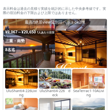
表示料金は過去の見積り実績を統計的に示した中央参考値です。実
際の宿泊料金の下限および上限ではありません。
最高‼︎絶景view貸別荘ペットok2棟
¥9,067～¥20,650
1人あたり目安
三重・南勢
8名迄
UluShanti4-226Livi
UluShanti4-226 d
SeaTerrac1-10ALivi
ng
eck
ng