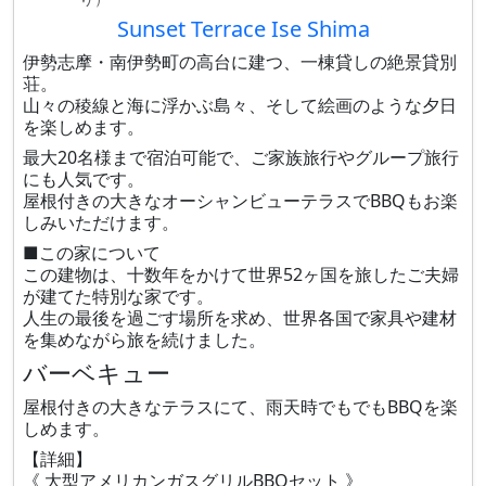
Sunset Terrace Ise Shima
伊勢志摩・南伊勢町の高台に建つ、一棟貸しの絶景貸別
荘。
山々の稜線と海に浮かぶ島々、そして絵画のような夕日
を楽しめます。
最大20名様まで宿泊可能で、ご家族旅行やグループ旅行
にも人気です。
屋根付きの大きなオーシャンビューテラスでBBQもお楽
しみいただけます。
■この家について
この建物は、十数年をかけて世界52ヶ国を旅したご夫婦
が建てた特別な家です。
人生の最後を過ごす場所を求め、世界各国で家具や建材
を集めながら旅を続けました。
バーベキュー
屋根付きの大きなテラスにて、雨天時でもでもBBQを楽
しめます。
【詳細】
《 大型アメリカンガスグリルBBQセット 》