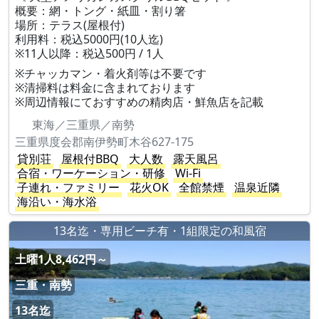
概要：網・トング・紙皿・割り箸
場所：テラス(屋根付)
利用料：税込5000円(10人迄)
※11人以降：税込500円 / 1人
※チャッカマン・着火剤等は不要です
※清掃料は料金に含まれております
※周辺情報にておすすめの精肉店・鮮魚店を記載
東海／三重県／南勢
三重県度会郡南伊勢町木谷627-175
貸別荘
屋根付BBQ
大人数
露天風呂
合宿・ワーケーション・研修
Wi-Fi
子連れ・ファミリー
花火OK
全館禁煙
温泉近隣
海沿い・海水浴
13名迄・専用ビーチ有・1組限定の和風宿
土曜1人8,462円～
三重・南勢
13名迄