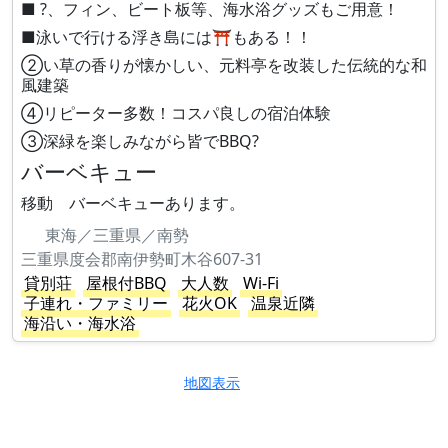
■ ?、フィン、ビート板等、海水浴グッズもご用意！
■泳いで行ける浮き島には⛩️もある！！
②い草の香りが懐かしい、元料亭を改装した伝統的な和
風建築
④リピーター多数！コスパ良しの宿泊体験
③深緑を楽しみながら皆でBBQ?
バーベキュー
移動 バーベキューあります。
東海／三重県／南勢
三重県度会郡南伊勢町木谷607-31
貸別荘
屋根付BBQ
大人数
Wi-Fi
子連れ・ファミリー
花火OK
温泉近隣
海沿い・海水浴
地図表示