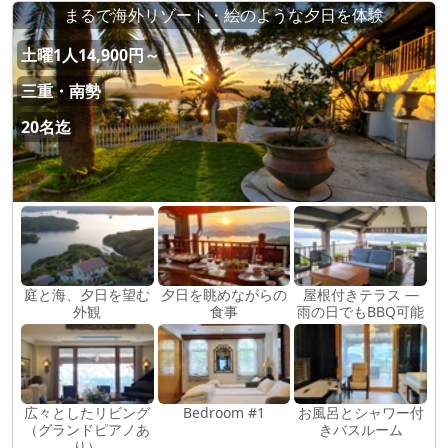
まるで海外リゾート・絵のような夕日を体験
土曜1人14,900円～
三重・南勢
20名迄
庭と海、夕日を望む
夕日を眺めながらの
屋根付きテラス ―
外観
食事
雨の日でもBBQ可能
広々としたリビング
Bedroom #1
お風呂とシャワー付
（グランドピアノあ
きバスルーム
り）