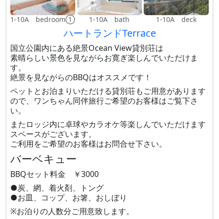
1-10A bedroom①
1-10A bath
1-10A deck
ハートランドTerrace
国立公園内にある絶景Ocean View貸別荘は
素晴らしい景色を見ながらお寛ぎ楽しんでいただけま
す。
絶景を見ながらのBBQはオススメです！
ペットとお泊まりいただける貸別荘もご用意があります
ので、ワンちゃん同伴旅行ご希望のお客様はご覧下さ
い。
またロッジ内に卓球やカラオケ等楽しんでいただけます
スペースがございます。
ご利用をご希望のお客様はお問合せ下さい。
バーベキュー
BBQセット料金 ￥3000
●炭、網、着火剤、トング
●お皿、コップ、お箸、おしぼり
※お泊りの人数分ご用意致します。