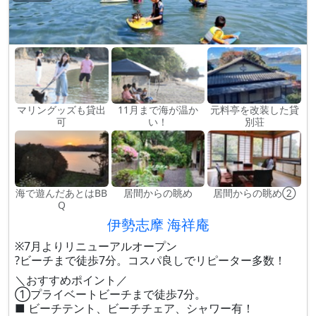
マリングッズも貸出
11月まで海が温か
元料亭を改装した貸
可
い！
別荘
海で遊んだあとはBB
居間からの眺め
居間からの眺め②
Q
伊勢志摩 海祥庵
※7月よりリニューアルオープン
?️ビーチまで徒歩7分。コスパ良しでリピーター多数！
＼おすすめポイント／
①プライベートビーチまで徒歩7分。
■ ビーチテント、ビーチチェア、シャワー有！