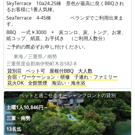
SkyTerrace 10a24.25棟 景色が最高に良くBBQされ
るお客様に1番人気棟。
SeaTerrace 4-45棟 ベランダでご利用出来ま
す。
BBQ 一式￥3000 + 炭コンロ、炭、トング、お箸、
紙コップ、紙皿、お手拭き （ご利用人数分）
ご予約の際必ずお申し付けください。
東海／三重県／南勢
三重県度会郡南伊勢町木谷582-8
貸別荘
ペット可
屋根付BBQ
大人数
合宿・ワーケーション・研修
子連れ・ファミリー
花火OK
全館禁煙
海沿い・海水浴
ペットと過ごせるオーシャンフロントの貸別
土曜1人10,846円～
三重・南勢
13名迄