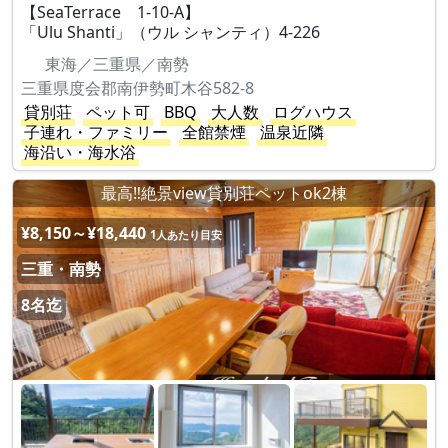
【SeaTerrace 1-10-A】
「Ulu Shanti」（ウル シャンティ）4-226
東海／三重県／南勢
三重県度会郡南伊勢町木谷582-8
貸別荘
ペット可
BBQ
大人数
ログハウス
子連れ・ファミリー
全館禁煙
温泉近隣
海沿い・海水浴
最高‼︎絶景view貸別荘ペットok2棟
¥8,150～¥18,440
1人あたり目安
三重・南勢
8名迄