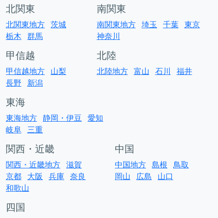
北関東
南関東
北関東地方
茨城
南関東地方
埼玉
千葉
東京
栃木
群馬
神奈川
甲信越
北陸
甲信越地方
山梨
北陸地方
富山
石川
福井
長野
新潟
東海
東海地方
静岡・伊豆
愛知
岐阜
三重
関西・近畿
中国
関西・近畿地方
滋賀
中国地方
島根
鳥取
京都
大阪
兵庫
奈良
岡山
広島
山口
和歌山
四国