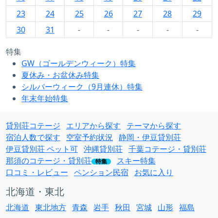
23
24
25
26
27
28
29
30
31
-
-
-
-
-
特集
GW（ゴールデンウィーク）特集
夏休み・お盆休み特集
シルバーウィーク（9月連休）特集
年末年始特集
貸別荘コテージ
エリアから探す
テーマから探す
宿泊人数で探す
空室予約状況
静岡・伊豆貸別荘
伊豆貸別荘 ペット可
沖縄貸別荘
千葉コテージ・貸別荘
那須のコテージ・貸別荘
スキー特集
特集
口コミ・レビュー
ペンション民宿
お気に入り
北海道・東北
北海道
東北地方
青森
岩手
秋田
宮城
山形
福島