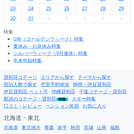
23
24
25
26
27
28
29
30
31
-
-
-
-
-
特集
GW（ゴールデンウィーク）特集
夏休み・お盆休み特集
シルバーウィーク（9月連休）特集
年末年始特集
貸別荘コテージ
エリアから探す
テーマから探す
宿泊人数で探す
空室予約状況
静岡・伊豆貸別荘
伊豆貸別荘 ペット可
沖縄貸別荘
千葉コテージ・貸別荘
那須のコテージ・貸別荘
スキー特集
特集
口コミ・レビュー
ペンション民宿
お気に入り
北海道・東北
北海道
東北地方
青森
岩手
秋田
宮城
山形
福島