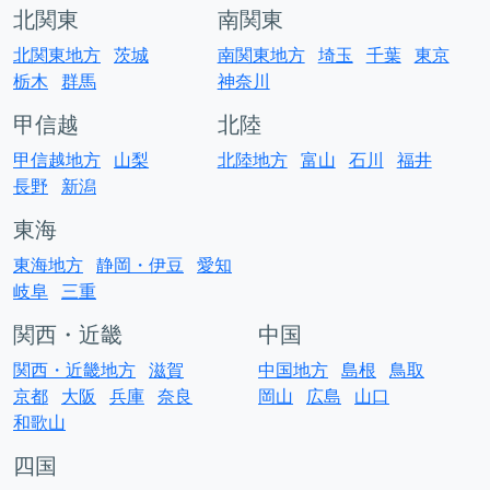
北関東
南関東
北関東地方
茨城
南関東地方
埼玉
千葉
東京
栃木
群馬
神奈川
甲信越
北陸
甲信越地方
山梨
北陸地方
富山
石川
福井
長野
新潟
東海
東海地方
静岡・伊豆
愛知
岐阜
三重
関西・近畿
中国
関西・近畿地方
滋賀
中国地方
島根
鳥取
京都
大阪
兵庫
奈良
岡山
広島
山口
和歌山
四国