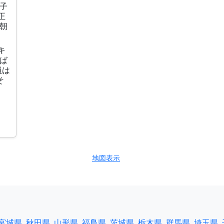
子
正
朝
キ
ば
員は
そ
地図表示
宮城県
秋田県
山形県
福島県
茨城県
栃木県
群馬県
埼玉県