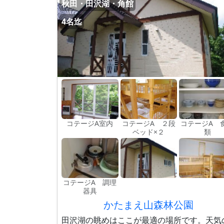
秋田・田沢湖・角館
4名迄
コテージA室内
コテージA ２段
コテージA 
ベッド×２
類
コテージA 調理
器具
かたまえ山森林公園
田沢湖の眺めはここが最適の場所です。天気