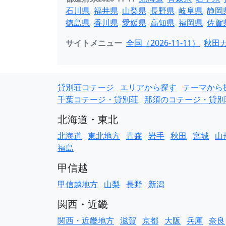
石川県
福井県
山梨県
長野県
岐阜県
静岡
徳島県
香川県
愛媛県
高知県
福岡県
佐賀
サイトメニュー
全国（2026-11-11）
秋田カ
貸別荘コテージ
エリアから探す
テーマから
千葉コテージ・貸別荘
那須のコテージ・貸別
北海道・東北
北海道
東北地方
青森
岩手
秋田
宮城
山
福島
甲信越
甲信越地方
山梨
長野
新潟
関西・近畿
関西・近畿地方
滋賀
京都
大阪
兵庫
奈良