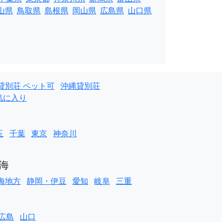
山県
鳥取県
島根県
岡山県
広島県
山口県
貸別荘 ペット可
沖縄貸別荘
気に入り
玉
千葉
東京
神奈川
海
海地方
静岡・伊豆
愛知
岐阜
三重
広島
山口