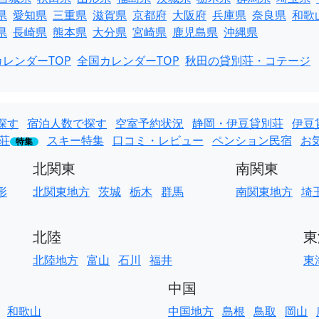
県
愛知県
三重県
滋賀県
京都府
大阪府
兵庫県
奈良県
和歌
県
長崎県
熊本県
大分県
宮崎県
鹿児島県
沖縄県
レンダーTOP
全国カレンダーTOP
秋田の貸別荘・コテージ
探す
宿泊人数で探す
空室予約状況
静岡・伊豆貸別荘
伊豆
荘
スキー特集
口コミ・レビュー
ペンション民宿
お
特集
北関東
南関東
形
北関東地方
茨城
栃木
群馬
南関東地方
埼
北陸
東
北陸地方
富山
石川
福井
東
中国
和歌山
中国地方
島根
鳥取
岡山