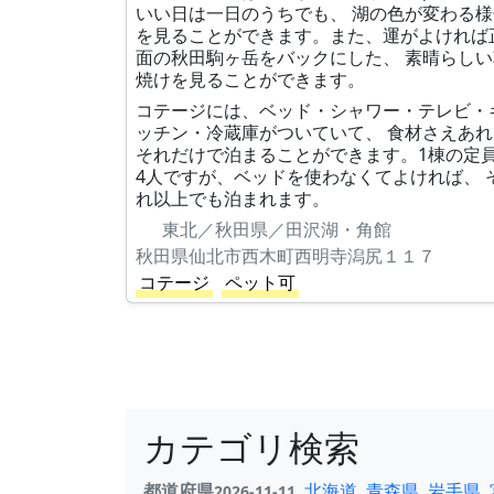
いい日は一日のうちでも、 湖の色が変わる様
を見ることができます。また、運がよければ
面の秋田駒ヶ岳をバックにした、 素晴らしい
焼けを見ることができます。
コテージには、ベッド・シャワー・テレビ・
ッチン・冷蔵庫がついていて、 食材さえあれ
それだけで泊まることができます。1棟の定
4人ですが、ベッドを使わなくてよければ、 
れ以上でも泊まれます。
東北／秋田県／田沢湖・角館
秋田県仙北市西木町西明寺潟尻１１７
コテージ
ペット可
カテゴリ検索
都道府県
北海道
青森県
岩手県
2026-11-11