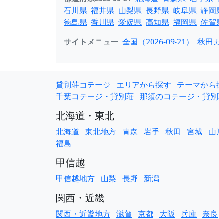
石川県
福井県
山梨県
長野県
岐阜県
静岡
徳島県
香川県
愛媛県
高知県
福岡県
佐賀
サイトメニュー
全国（2026-09-21）
秋田カ
貸別荘コテージ
エリアから探す
テーマから
千葉コテージ・貸別荘
那須のコテージ・貸別
北海道・東北
北海道
東北地方
青森
岩手
秋田
宮城
山
福島
甲信越
甲信越地方
山梨
長野
新潟
関西・近畿
関西・近畿地方
滋賀
京都
大阪
兵庫
奈良