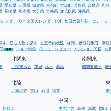
県
愛知県
三重県
滋賀県
京都府
大阪府
兵庫県
奈良県
和歌
県
長崎県
熊本県
大分県
宮崎県
鹿児島県
沖縄県
レンダーTOP
全国カレンダーTOP
秋田の貸別荘・コテージ
探す
宿泊人数で探す
空室予約状況
静岡・伊豆貸別荘
伊豆
荘
スキー特集
口コミ・レビュー
ペンション民宿
お
特集
北関東
南関東
形
北関東地方
茨城
栃木
群馬
南関東地方
埼
北陸
東
北陸地方
富山
石川
福井
東
中国
和歌山
中国地方
島根
鳥取
岡山