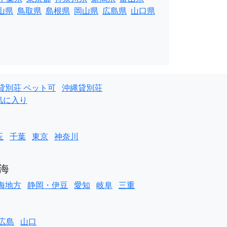
山県
鳥取県
島根県
岡山県
広島県
山口県
貸別荘 ペット可
沖縄貸別荘
気に入り
玉
千葉
東京
神奈川
海
海地方
静岡・伊豆
愛知
岐阜
三重
広島
山口