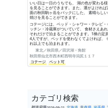
いい日は一日のうちでも、 湖の色が変わる様
を見ることができます。また、運がよければ
面の秋田駒ヶ岳をバックにした、 素晴らしい
焼けを見ることができます。
コテージには、ベッド・シャワー・テレビ・
ッチン・冷蔵庫がついていて、 食材さえあれ
それだけで泊まることができます。1棟の定
4人ですが、ベッドを使わなくてよければ、 
れ以上でも泊まれます。
東北／秋田県／田沢湖・角館
秋田県仙北市西木町西明寺潟尻１１７
コテージ
ペット可
カテゴリ検索
都道府県
北海道
青森県
岩手県
2026-09-21