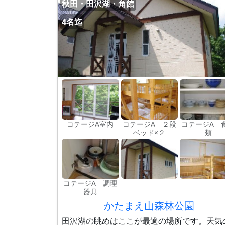
秋田・田沢湖・角館
4名迄
コテージA室内
コテージA ２段
コテージA 
ベッド×２
類
コテージA 調理
器具
かたまえ山森林公園
田沢湖の眺めはここが最適の場所です。天気