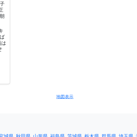
子
正
朝
キ
ば
員は
そ
地図表示
宮城県
秋田県
山形県
福島県
茨城県
栃木県
群馬県
埼玉県