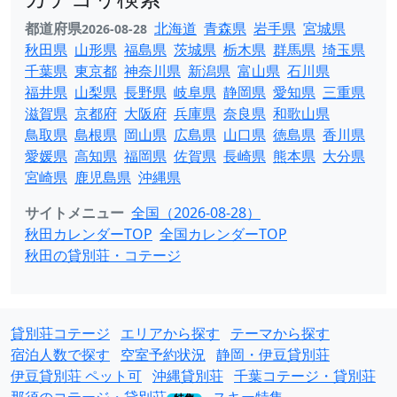
都道府県
北海道
青森県
岩手県
宮城県
2026-08-28
秋田県
山形県
福島県
茨城県
栃木県
群馬県
埼玉県
千葉県
東京都
神奈川県
新潟県
富山県
石川県
福井県
山梨県
長野県
岐阜県
静岡県
愛知県
三重県
滋賀県
京都府
大阪府
兵庫県
奈良県
和歌山県
鳥取県
島根県
岡山県
広島県
山口県
徳島県
香川県
愛媛県
高知県
福岡県
佐賀県
長崎県
熊本県
大分県
宮崎県
鹿児島県
沖縄県
サイトメニュー
全国（2026-08-28）
秋田カレンダーTOP
全国カレンダーTOP
秋田の貸別荘・コテージ
貸別荘コテージ
エリアから探す
テーマから探す
宿泊人数で探す
空室予約状況
静岡・伊豆貸別荘
伊豆貸別荘 ペット可
沖縄貸別荘
千葉コテージ・貸別荘