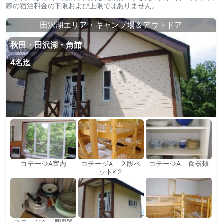
際の宿泊料金の下限および上限ではありません。
田沢湖エリア・キャンプ場＆アウトドア
秋田・田沢湖・角館
4名迄
コテージA室内
コテージA ２段ベ
コテージA 食器類
ッド×２
コテージA 調理器