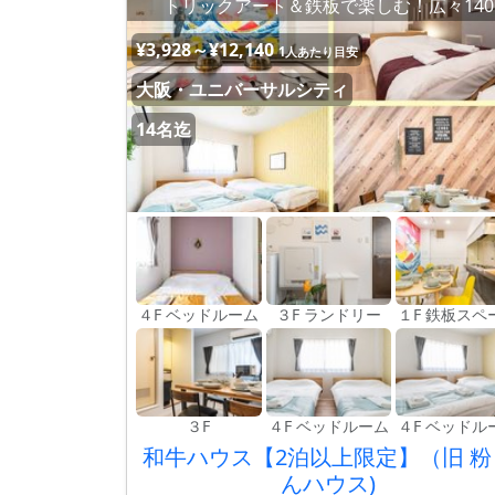
トリックアート＆鉄板で楽しむ！広々140
¥3,928～¥12,140
1人あたり目安
大阪・ユニバーサルシティ
14名迄
４F ベッドルーム
３F ランドリー
１F 鉄板スペ
３F
４F ベッドルーム
４F ベッドル
和牛ハウス【2泊以上限定】（旧 粉
んハウス)