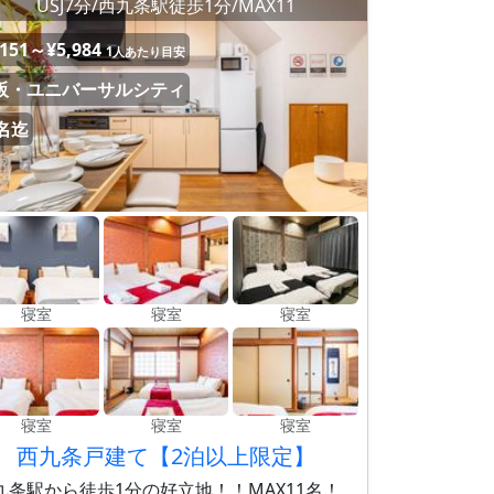
USJ7分/西九条駅徒歩1分/MAX11
,151～¥5,984
1人あたり目安
阪・ユニバーサルシティ
1名迄
寝室
寝室
寝室
寝室
寝室
寝室
西九条戸建て【2泊以上限定】
九条駅から徒歩1分の好立地！！MAX11名！