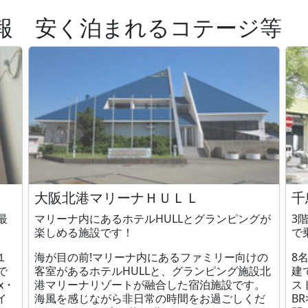
報 安く泊まれるコテージ等
大阪北港マリーナＨＵＬＬ
千
最
マリーナ内にあるホテルHULLとグランピングが
3
楽しめる施設です！
で
１
海が目の前!マリーナ内にあるファミリー向けの
8
で
客室があるホテルHULLと、グランピング施設北
建
x・
港マリーナリゾートが融合した宿泊施設です。
ス
イ
海風を感じながら非日常の時間をお過ごしくだ
B