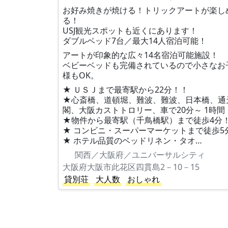
お好み焼きが焼ける！トリックアートが楽し
る！
USJ観光スポットも近くにあります！
ダブルベッド7台／最大14人宿泊可能！
アートが印象的な広々14名宿泊可能施設！
ベビーベッドも完備されているので小さなお
様もOK。
★ ＵＳＪまで最寄駅から22分！！
★心斎橋、道頓堀、難波、難波、日本橋、通
閣、大阪カストトロリー、車で20分～ 1時間
★物件から最寄駅（千鳥橋駅）まで徒歩4分
★ コンビニ・スーパーマーケットまで徒歩5分
★ ホテル品質のベッドリネン・タオ…
関西／大阪府／ユニバーサルシティ
大阪府大阪市此花区四貫島2－10－15
貸別荘
大人数
おしゃれ