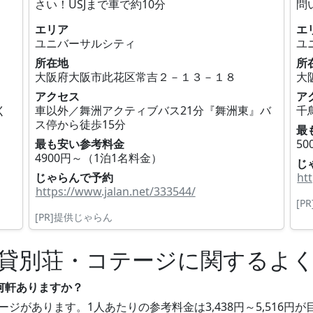
さい！USJまで車で約10分
問
エリア
エ
ユニバーサルシティ
ユ
所在地
所
大阪府大阪市此花区常吉２－１３－１８
大
アクセス
ア
く
車以外／舞洲アクティブバス21分『舞洲東』バ
千
ス停から徒歩15分
最
最も安い参考料金
5
4900円～（1泊1名料金）
じ
じゃらんで予約
ht
https://www.jalan.net/333544/
[P
[PR]提供じゃらん
貸別荘・コテージに関するよ
何軒ありますか？
ージがあります。1人あたりの参考料金は3,438円～5,516