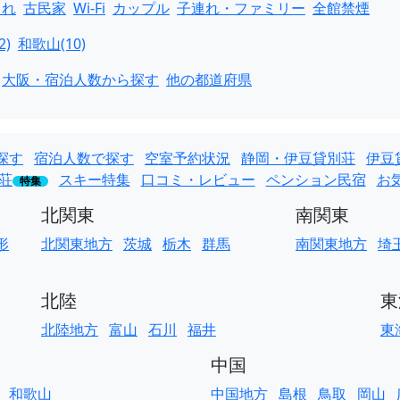
ゃれ
古民家
Wi-Fi
カップル
子連れ・ファミリー
全館禁煙
2)
和歌山(10)
大阪・宿泊人数から探す
他の都道府県
探す
宿泊人数で探す
空室予約状況
静岡・伊豆貸別荘
伊豆
荘
スキー特集
口コミ・レビュー
ペンション民宿
お
特集
北関東
南関東
形
北関東地方
茨城
栃木
群馬
南関東地方
埼
北陸
東
北陸地方
富山
石川
福井
東
中国
和歌山
中国地方
島根
鳥取
岡山