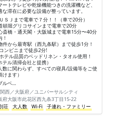
マートテレビや乾燥機能つきの洗濯機など、
適な滞在に必要な設備が整っています。
 ＵＳＪまで電車で７分！！（車で20分）
道頓堀グリコサインまで電車で20分
心斎橋・通天閣・大阪城まで電車15分〜40分
内！
物件から最寄駅（西九条駅）まで徒歩1分！
 コンビニまで徒歩2分!
 ホテル品質のベッドリネン・タオル使用！
ホテル清掃会社と提携）
人数に関わらず、すべての寝具/設備等をご使
頂けます）
ブルベ…
関西／大阪府／ユニバーサルシティ
阪府大阪市此花区西九条3丁目15-22
別荘
大人数
Wi-Fi
子連れ・ファミリー