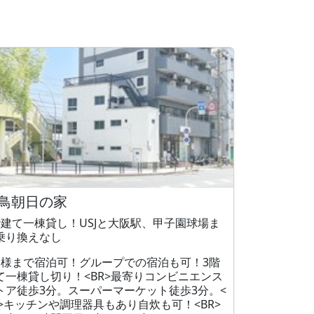
鳥朝日の家
階建て一棟貸し！USJと大阪駅、甲子園球場ま
乗り換えなし
名様まで宿泊可！グループでの宿泊も可！3階
て一棟貸し切り！<BR>最寄りコンビニエンス
トア徒歩3分。スーパーマーケット徒歩3分。<
R>キッチンや調理器具もあり自炊も可！<BR>