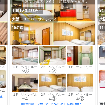
一戸建て！最大16名！千鳥橋駅から徒歩5
土曜1人3,438円～
¥2
大阪・ユニバーサルシティ
大
16名迄
1
ース
２F ベッドルー
２F ベッドルー
１F ランドリー
ム①
ム②
ーム
１F リビングル
２F ベッドルー
２F ベッドルー
も
ーム
ム③
ム③
西
四貫島戸建て【2泊以上限定】