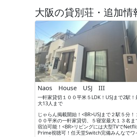
大阪の貸別荘・追加情
Naos House USJ III
一軒家貸切１００平米５LDK！USJまで2駅！
大13人まで
じゃらん掲載開始！<BR>USJまで２駅５分！
００平米の一軒家貸切、５寝室最大１３名ま
宿泊可能！<BR>リビングには大型TVでNetfli
Prime視聴可！任天堂Switch完備みんなでワ