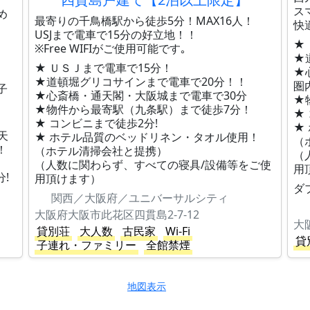
ス
め
最寄りの千鳥橋駅から徒歩5分！MAX16人！
快
USJまで電車で15分の好立地！！
★
※Free WIFIがご使用可能です｡
★
★ ＵＳＪまで電車で15分！
★
★道頓堀グリコサインまで電車で20分！！
圏
子
★心斎橋・通天閣・大阪城まで電車で30分
★
★物件から最寄駅（九条駅）まで徒歩7分！
★
★ コンビニまで徒歩2分!
★
天
★ ホテル品質のベッドリネン・タオル使用！
（
！
（ホテル清掃会社と提携）
（
！
（人数に関わらず、すべての寝具/設備等をご使
用
!
用頂けます）
ダ
関西／大阪府／ユニバーサルシティ
大阪府大阪市此花区四貫島2-7-12
大
貸別荘
大人数
古民家
Wi-Fi
貸
子連れ・ファミリー
全館禁煙
地図表示