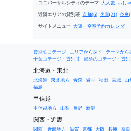
ユニバーサルシティのテーマ
大人数
おし
近隣エリアの貸別荘
京都(6)
兵庫(21)
奈良(
サイトメニュー
大阪・空室予約カレンダー
貸別荘コテージ
エリアから探す
テーマから
千葉コテージ・貸別荘
那須のコテージ・貸別
北海道・東北
北海道
東北地方
青森
岩手
秋田
宮城
山
福島
甲信越
甲信越地方
山梨
長野
新潟
関西・近畿
関西・近畿地方
滋賀
京都
大阪
兵庫
奈良