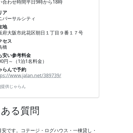
い合わせ時間平日9時から18時
リア
ニバーサルシティ
在地
阪府大阪市此花区朝日１丁目９番１７号
クセス
鳥橋
も安い参考料金
000円～（1泊1名料金）
ゃらんで予約
tps://www.jalan.net/389739/
R]提供じゃらん
くある質問
円が目安です。コテージ・ログハウス・一棟貸し・