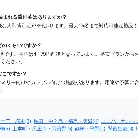
。
で泊まれる貸別荘はありますか？
可能な大型貸別荘が3軒あります。最大16名まで対応可能な施
どのくらいですか？
516円程度です。平均は4,179円前後となっています。格安プラ
認ください。
どこですか？
ファミリー向けやカップル向けの施設があります。用途や予算に
す。
十三・塚本(3)
梅田・中之島・福島・天満(4)
ユニバーサルシテ
(5)
上本町・天王寺・阿倍野(5)
鶴橋・平野(2)
関西空港(3)