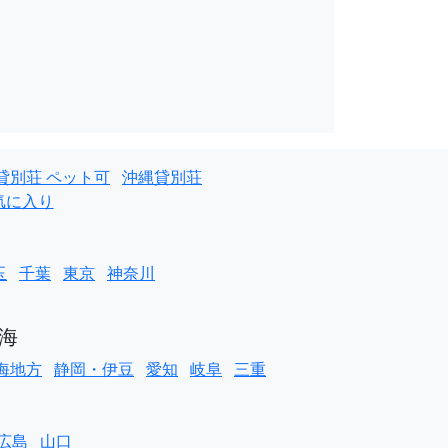
貸別荘 ペット可
沖縄貸別荘
気に入り
玉
千葉
東京
神奈川
海
海地方
静岡・伊豆
愛知
岐阜
三重
広島
山口