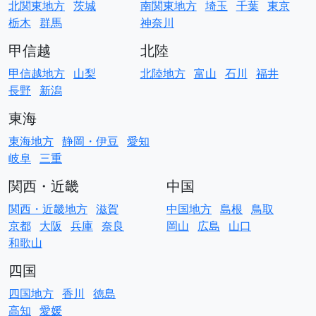
北関東地方
茨城
南関東地方
埼玉
千葉
東京
栃木
群馬
神奈川
甲信越
北陸
甲信越地方
山梨
北陸地方
富山
石川
福井
長野
新潟
東海
東海地方
静岡・伊豆
愛知
岐阜
三重
関西・近畿
中国
関西・近畿地方
滋賀
中国地方
島根
鳥取
京都
大阪
兵庫
奈良
岡山
広島
山口
和歌山
四国
四国地方
香川
徳島
高知
愛媛