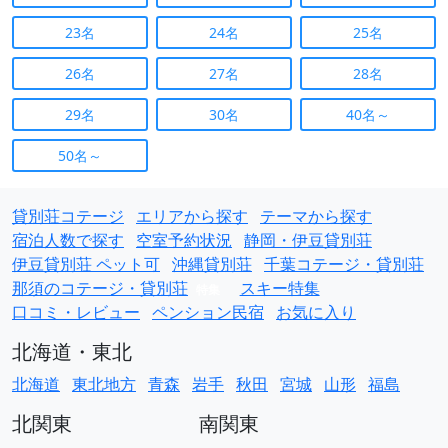
23名
24名
25名
26名
27名
28名
29名
30名
40名～
50名～
貸別荘コテージ
エリアから探す
テーマから探す
宿泊人数で探す
空室予約状況
静岡・伊豆貸別荘
伊豆貸別荘 ペット可
沖縄貸別荘
千葉コテージ・貸別荘
那須のコテージ・貸別荘
スキー特集
特集
口コミ・レビュー
ペンション民宿
お気に入り
北海道・東北
北海道
東北地方
青森
岩手
秋田
宮城
山形
福島
北関東
南関東