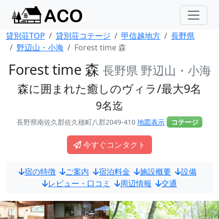
貸別荘TOP
貸別荘コテージ
甲信越地方
長野県
野辺山・小海
Forest time 森
Forest time 森
長野県 野辺山・小海
森に囲まれた癒しのヴィラ/最大9名
9名迄
長野県南佐久郡佐久穂町八郡2049-410
地図表示
コテージ
今すぐコンタクト
宿の特徴
ご案内
宿泊料金
施設概要
設備
レビュー・口コミ
周辺情報
交通