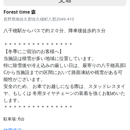
Forest time 森
長野県南佐久郡佐久穂町八郡2049-410
八千穂駅からバスで約２０分、降車後徒歩約５分
＊＊＊＊＊＊＊＊＊＊＊＊＊＊＊
【冬季にご宿泊のお客様へ】
当施設は積雪が多い地域に位置しています。
特に除雪後や冷え込みの厳しい日は、最寄りの八千穂高原I
Cから当施設までの区間において路面凍結や残雪がある可
能性がございます。
安全のため、 お車でお越しになる際は、スタッドレスタイ
ヤ、もしくは 冬用タイヤチェーンの装着を強くお勧めいた
します。
＊＊＊＊＊＊＊＊＊＊＊＊＊＊＊
6
駐車場:
台