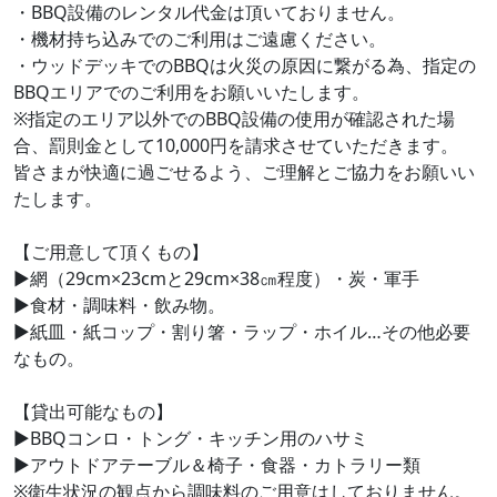
・BBQ設備のレンタル代金は頂いておりません。
・機材持ち込みでのご利用はご遠慮ください。
・ウッドデッキでのBBQは火災の原因に繋がる為、指定の
BBQエリアでのご利用をお願いいたします。
※指定のエリア以外でのBBQ設備の使用が確認された場
合、罰則金として10,000円を請求させていただきます。
皆さまが快適に過ごせるよう、ご理解とご協力をお願いい
たします。
【ご用意して頂くもの】
▶網（29cm×23cmと29cm×38㎝程度）・炭・軍手
▶食材・調味料・飲み物。
▶紙皿・紙コップ・割り箸・ラップ・ホイル…その他必要
なもの。
【貸出可能なもの】
▶BBQコンロ・トング・キッチン用のハサミ
▶アウトドアテーブル＆椅子・食器・カトラリー類
※衛生状況の観点から調味料のご用意はしておりません。