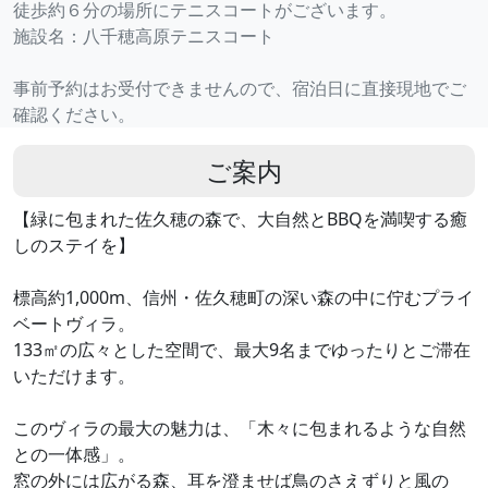
徒歩約６分の場所にテニスコートがございます。
施設名：八千穂高原テニスコート
事前予約はお受付できませんので、宿泊日に直接現地でご
確認ください。
ご案内
【緑に包まれた佐久穂の森で、大自然とBBQを満喫する癒
しのステイを】
標高約1,000m、信州・佐久穂町の深い森の中に佇むプライ
ベートヴィラ。
133㎡の広々とした空間で、最大9名までゆったりとご滞在
いただけます。
このヴィラの最大の魅力は、「木々に包まれるような自然
との一体感」。
窓の外には広がる森、耳を澄ませば鳥のさえずりと風の