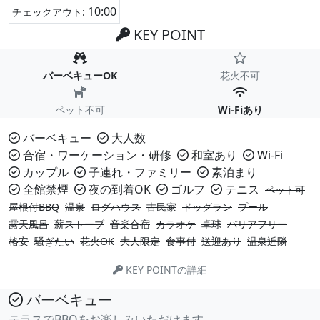
10:00
チェックアウト:
KEY POINT
バーベキューOK
花火不可
ペット不可
Wi-Fiあり
バーベキュー
大人数
合宿・ワーケーション・研修
和室あり
Wi-Fi
カップル
子連れ・ファミリー
素泊まり
全館禁煙
夜の到着OK
ゴルフ
テニス
ペット可
屋根付BBQ
温泉
ログハウス
古民家
ドッグラン
プール
露天風呂
薪ストーブ
音楽合宿
カラオケ
卓球
バリアフリー
格安
騒ぎたい
花火OK
大人限定
食事付
送迎あり
温泉近隣
KEY POINTの詳細
バーベキュー
テラスでBBQをお楽しみいただけます。