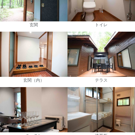
玄関
トイレ
玄関（内）
テラス