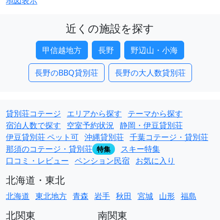
地図表示
近くの施設を探す
甲信越地方
長野
野辺山・小海
長野のBBQ貸別荘
長野の大人数貸別荘
貸別荘コテージ
エリアから探す
テーマから探す
宿泊人数で探す
空室予約状況
静岡・伊豆貸別荘
伊豆貸別荘 ペット可
沖縄貸別荘
千葉コテージ・貸別荘
那須のコテージ・貸別荘
スキー特集
特集
口コミ・レビュー
ペンション民宿
お気に入り
北海道・東北
北海道
東北地方
青森
岩手
秋田
宮城
山形
福島
北関東
南関東