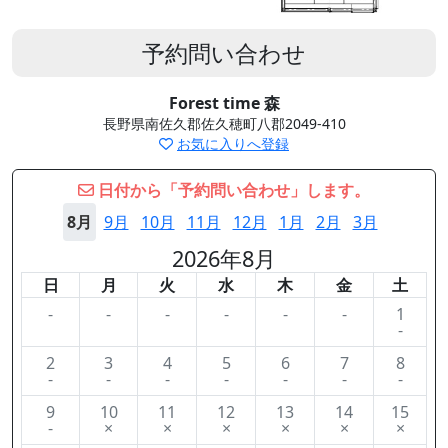
予約問い合わせ
Forest time 森
長野県南佐久郡佐久穂町八郡2049-410
お気に入りへ登録
日付から「予約問い合わせ」します。
8月
9月
10月
11月
12月
1月
2月
3月
2026年8月
日
月
火
水
木
金
土
-
-
-
-
-
-
1
-
2
3
4
5
6
7
8
-
-
-
-
-
-
-
9
10
11
12
13
14
15
-
×
×
×
×
×
×