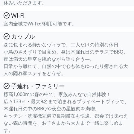
休みいただきます。
Wi-Fi
室内全域でWi-Fiが利用可能です。
カップル
森に包まれる静かなヴィラで、二人だけの特別な休日。
小鳥のさえずりで目覚め、昼は木漏れ日のテラスでBBQ、
夜は満天の星空を眺めながら語り合う―。
日常から離れて、自然の中で心も体もゆったり癒される大
人の隠れ家ステイをどうぞ。
子連れ・ファミリー
標高1,000mの森の中で、家族みんなで自然体験！
広々133㎡・最大9名まで泊まれるプライベートヴィラで、
木漏れ日の中のBBQや夜空の星観察を満喫。
キッチン・洗濯機完備で長期滞在も快適。都会では味わえ
ない森の時間を、お子さまから大人まで一緒に楽しめま
す。