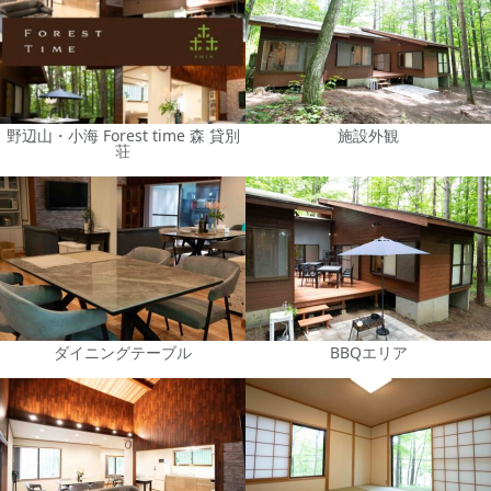
野辺山・小海 Forest time 森 貸別
施設外観
荘
ダイニングテーブル
BBQエリア