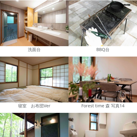
洗面台
BBQ台
寝室 お布団Ver
Forest time 森 写真14