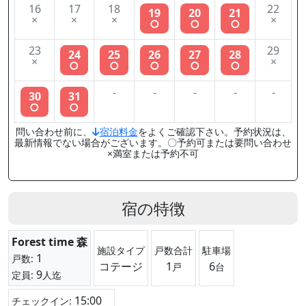
16
17
18
22
19
20
21
×
×
×
×
○
○
○
23
29
24
25
26
27
28
×
×
○
○
○
○
○
-
-
-
-
-
30
31
○
○
問い合わせ前に、
宿泊料金
をよくご確認下さい。予約状況は、
最新情報でない場合がございます。〇予約可または要問い合わせ
×満室または予約不可
宿の特徴
Forest time 森
施設タイプ
戸数合計
駐車場
1
戸数:
コテージ
1
6
戸
台
9
定員:
人迄
15:00
チェックイン: