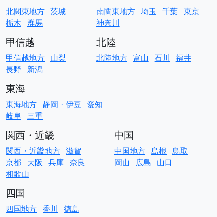
北関東地方
茨城
南関東地方
埼玉
千葉
東京
栃木
群馬
神奈川
甲信越
北陸
甲信越地方
山梨
北陸地方
富山
石川
福井
長野
新潟
東海
東海地方
静岡・伊豆
愛知
岐阜
三重
関西・近畿
中国
関西・近畿地方
滋賀
中国地方
島根
鳥取
京都
大阪
兵庫
奈良
岡山
広島
山口
和歌山
四国
四国地方
香川
徳島