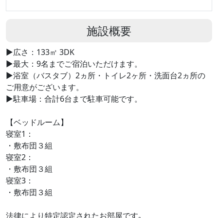
施設概要
▶広さ：133㎡ 3DK
▶最大：9名までご宿泊いただけます。
▶浴室（バスタブ）2ヵ所・トイレ2ヶ所・洗面台2ヵ所の
ご用意がございます。
▶駐車場：合計6台まで駐車可能です。
【ベッドルーム】
寝室1：
・敷布団３組
寝室2：
・敷布団３組
寝室3：
・敷布団３組
法律により特定認定されたお部屋です｡