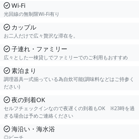
Wi-Fi
光回線の無制限Wi-Fi有り
カップル
お二人だけで広々贅沢な滞在を。
子連れ・ファミリー
広々とした一棟貸しでファミリーでのご利用もおすすめ
素泊まり
調理器具一式揃っている為自炊可能(調味料などはご持参く
ださい)
夜の到着OK
セルフチェックインなので夜遅くの到着もOK ※23時を過
ぎる場合は予めご連絡ください
海沿い・海水浴
◎ビーチ