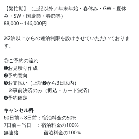
【繁忙期】（上記以外／年末年始・春休み・GW・夏休
み・SW・国慶節・春節等）
88,000～146,000円
※2泊以上からの連泊制限を設けさせていただいておりま
す。
◎ご予約の流れ
➊お見積り作成
➋予約意向
➌お支払い（上記➋から3日以内）
※事前決済のみ（振込・カード決済）
➍予約確定
キャンセル料
60日前～8日前：宿泊料金の50%
7日前～当日 ：宿泊料金の100%
無連絡 ：宿泊料金の100％