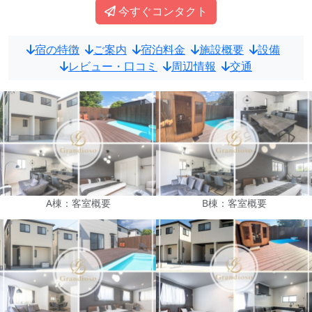
今すぐコンタクト
宿の特徴
ご案内
宿泊料金
施設概要
設備
レビュー・口コミ
周辺情報
交通
A棟：客室概要
B棟：客室概要