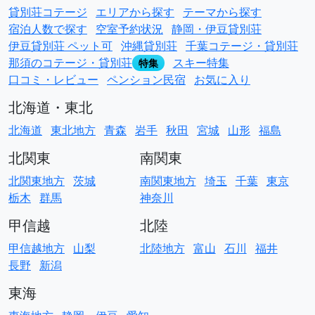
貸別荘コテージ
エリアから探す
テーマから探す
宿泊人数で探す
空室予約状況
静岡・伊豆貸別荘
伊豆貸別荘 ペット可
沖縄貸別荘
千葉コテージ・貸別荘
那須のコテージ・貸別荘
スキー特集
特集
口コミ・レビュー
ペンション民宿
お気に入り
北海道・東北
北海道
東北地方
青森
岩手
秋田
宮城
山形
福島
北関東
南関東
北関東地方
茨城
南関東地方
埼玉
千葉
東京
栃木
群馬
神奈川
甲信越
北陸
甲信越地方
山梨
北陸地方
富山
石川
福井
長野
新潟
東海