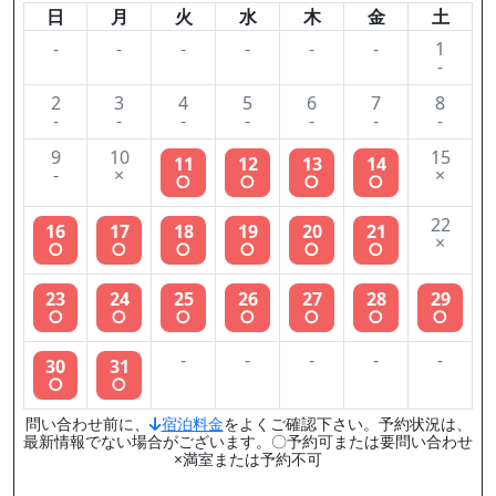
日
月
火
水
木
金
土
-
-
-
-
-
-
1
-
2
3
4
5
6
7
8
-
-
-
-
-
-
-
9
10
15
11
12
13
14
-
×
×
○
○
○
○
22
16
17
18
19
20
21
×
○
○
○
○
○
○
23
24
25
26
27
28
29
○
○
○
○
○
○
○
-
-
-
-
-
30
31
○
○
問い合わせ前に、
宿泊料金
をよくご確認下さい。予約状況は、
最新情報でない場合がございます。〇予約可または要問い合わせ
×満室または予約不可