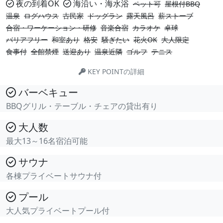
夜の到着OK
海沿い・海水浴
ペット可
屋根付BBQ
温泉
ログハウス
古民家
ドッグラン
露天風呂
薪ストーブ
合宿・ワーケーション・研修
音楽合宿
カラオケ
卓球
バリアフリー
和室あり
格安
騒ぎたい
花火OK
大人限定
食事付
全館禁煙
送迎あり
温泉近隣
ゴルフ
テニス
KEY POINTの詳細
バーベキュー
BBQグリル・テーブル・チェアの貸出有り
大人数
最大13～16名宿泊可能
サウナ
各棟プライベートサウナ付
プール
大人気プライベートプール付