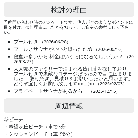
検討の理由
予約問い合わせ時のアンケートです。他人がどのようなポイントに
目を付け、検討理由にしたかを知って、ご自身の参考にして下さ
い。
プール付き
（2026/06/28）
プールとサウナがいいと思ったため
（2026/06/16）
寝室が多いから 料金はいくらになるでしょうか？
（20
26/03/27）
大人数のファミリーで泊まれる貸別荘を探しており、
プール付きで素敵なコテージだったので目に止まりま
した！ 取り急ぎ、見積りをお願いしたいと思います。
どうぞ宜しくお願い致しますm(__)m
（2026/02/03）
プライベートサウナがあるから。
（2025/12/15）
周辺情報
◎ビーチ
・希望ヶ丘ビーチ（車で3分）
・ミッションビーチ（車で6分）