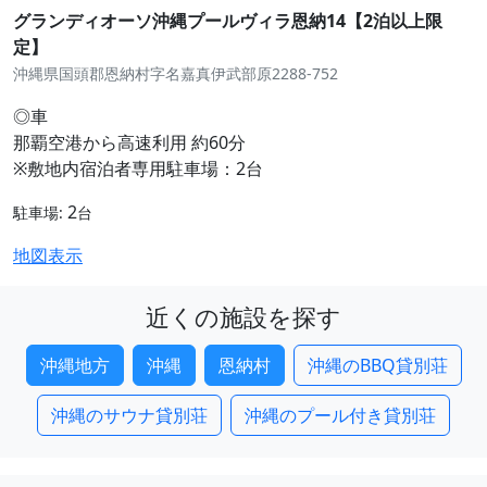
グランディオーソ沖縄プールヴィラ恩納14【2泊以上限
定】
沖縄県国頭郡恩納村字名嘉真伊武部原2288-752
◎車
那覇空港から高速利用 約60分
※敷地内宿泊者専用駐車場：2台
2
駐車場:
台
地図表示
近くの施設を探す
沖縄地方
沖縄
恩納村
沖縄のBBQ貸別荘
沖縄のサウナ貸別荘
沖縄のプール付き貸別荘