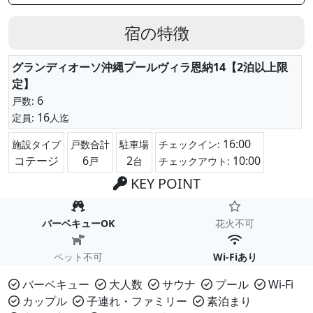
宿の特徴
グランディオーソ沖縄プールヴィラ恩納14【2泊以上限
定】
6
戸数:
16
定員:
人迄
16:00
施設タイプ
戸数合計
駐車場
チェックイン:
コテージ
6
2
10:00
戸
台
チェックアウト:
KEY POINT
バーベキューOK
花火不可
ペット不可
Wi-Fiあり
バーベキュー
大人数
サウナ
プール
Wi-Fi
カップル
子連れ・ファミリー
素泊まり