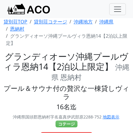
貸別荘TOP
貸別荘コテージ
沖縄地方
沖縄県
恩納村
グランディオーソ沖縄プールヴィラ恩納14【2泊以上限
定】
グランディオーソ沖縄プールヴ
ィラ恩納14【2泊以上限定】
沖縄
県 恩納村
プール＆サウナ付の贅沢な一棟貸しヴィ
ラ
16名迄
沖縄県国頭郡恩納村字名嘉真伊武部原2288-752
地図表示
コテージ