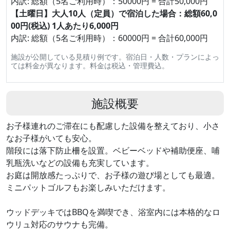
内訳: 総額（5名ご利用時）：50000円 = 合計50,000円
【土曜日】大人10人（定員）で宿泊した場合：総額60,0
00円(税込) 1人あたり6,000円
内訳: 総額（5名ご利用時）：60000円 = 合計60,000円
施設が公開している見積り例です。宿泊日・人数・プランによっ
ては料金が異なります。料金は税込・管理費込。
施設概要
お子様連れのご滞在にも配慮した設備を整えており、小さ
なお子様がいても安心。
階段には落下防止柵を設置。ベビーベッドや補助便座、哺
乳瓶洗いなどの設備も充実しています。
お庭は開放感たっぷりで、お子様の遊び場としても最適。
ミニパットゴルフもお楽しみいただけます。
ウッドデッキではBBQを満喫でき、浴室内には本格的なロ
ウリュ対応のサウナも完備。