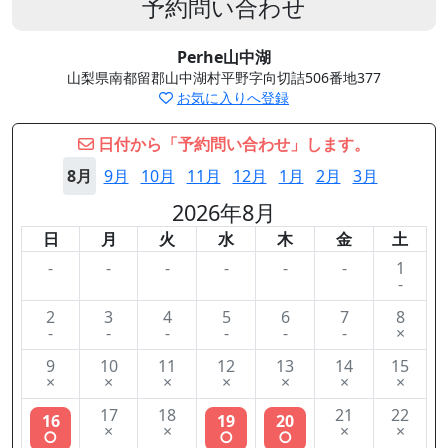
予約問い合わせ
Perhe山中湖
山梨県南都留郡山中湖村平野字向切詰506番地377
お気に入りへ登録
日付から「予約問い合わせ」します。
8月
9月
10月
11月
12月
1月
2月
3月
2026年8月
日
月
火
水
木
金
土
-
-
-
-
-
-
1
-
2
3
4
5
6
7
8
-
-
-
-
-
-
×
9
10
11
12
13
14
15
×
×
×
×
×
×
×
17
18
21
22
16
19
20
×
×
×
×
○
○
○