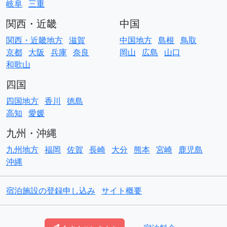
岐阜
三重
関西・近畿
中国
関西・近畿地方
滋賀
中国地方
島根
鳥取
京都
大阪
兵庫
奈良
岡山
広島
山口
和歌山
四国
四国地方
香川
徳島
高知
愛媛
九州・沖縄
九州地方
福岡
佐賀
長崎
大分
熊本
宮崎
鹿児島
沖縄
宿泊施設の登録申し込み
サイト概要
© Copyright
ACO貸別荘コテージ