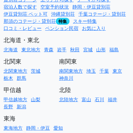
宿泊人数で探す
空室予約状況
静岡・伊豆貸別荘
伊豆貸別荘 ペット可
沖縄貸別荘
千葉コテージ・貸別荘
那須のコテージ・貸別荘
スキー特集
特集
口コミ・レビュー
ペンション民宿
お気に入り
北海道・東北
北海道
東北地方
青森
岩手
秋田
宮城
山形
福島
北関東
南関東
北関東地方
茨城
南関東地方
埼玉
千葉
東京
栃木
群馬
神奈川
甲信越
北陸
甲信越地方
山梨
北陸地方
富山
石川
福井
長野
新潟
東海
東海地方
静岡・伊豆
愛知