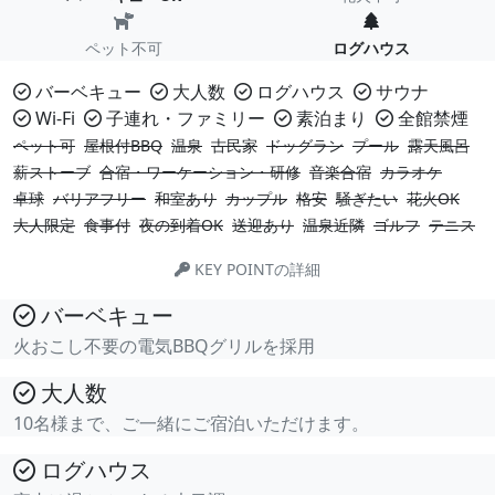
ペット不可
ログハウス
バーベキュー
大人数
ログハウス
サウナ
Wi-Fi
子連れ・ファミリー
素泊まり
全館禁煙
ペット可
屋根付BBQ
温泉
古民家
ドッグラン
プール
露天風呂
薪ストーブ
合宿・ワーケーション・研修
音楽合宿
カラオケ
卓球
バリアフリー
和室あり
カップル
格安
騒ぎたい
花火OK
大人限定
食事付
夜の到着OK
送迎あり
温泉近隣
ゴルフ
テニス
KEY POINTの詳細
バーベキュー
火おこし不要の電気BBQグリルを採用
大人数
10名様まで、ご一緒にご宿泊いただけます。
ログハウス