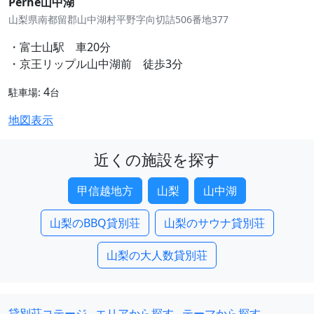
Perhe山中湖
山梨県南都留郡山中湖村平野字向切詰506番地377
・富士山駅 車20分
・京王リップル山中湖前 徒歩3分
4
駐車場:
台
地図表示
近くの施設を探す
甲信越地方
山梨
山中湖
山梨のBBQ貸別荘
山梨のサウナ貸別荘
山梨の大人数貸別荘
貸別荘コテージ
エリアから探す
テーマから探す