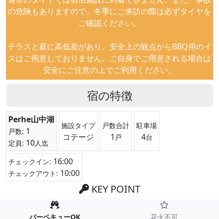
の危険もありますので、冬季にご来訪の際は必ずタイヤを
ご確認ください。
テラスと庭に高低差があり、安全上の観点からBBQ用のイ
スはご用意しておりません。ご自身でご用意される場合は
安全にご注意の上でご利用ください。
宿の特徴
Perhe山中湖
施設タイプ
戸数合計
駐車場
1
戸数:
コテージ
1
4
戸
台
10
定員:
人迄
16:00
チェックイン:
10:00
チェックアウト:
KEY POINT
バーベキューOK
花火不可