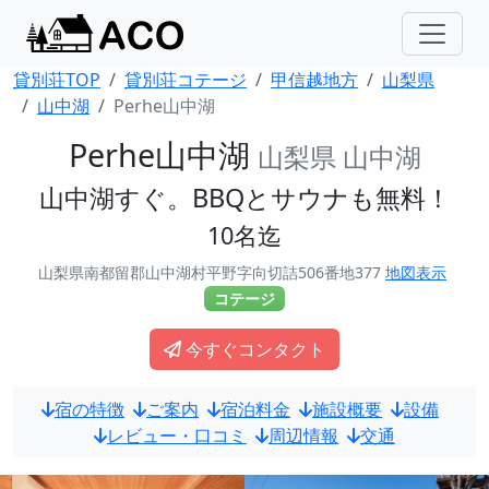
貸別荘TOP
貸別荘コテージ
甲信越地方
山梨県
山中湖
Perhe山中湖
Perhe山中湖
山梨県 山中湖
山中湖すぐ。BBQとサウナも無料！
10名迄
山梨県南都留郡山中湖村平野字向切詰506番地377
地図表示
コテージ
今すぐコンタクト
宿の特徴
ご案内
宿泊料金
施設概要
設備
レビュー・口コミ
周辺情報
交通