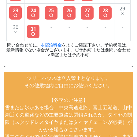
29
23
24
25
26
27
28
×
○
○
○
○
○
○
30
-
-
-
-
-
31
×
○
問い合わせ前に、
宿泊料金
をよくご確認下さい。予約状況は、
最新情報でない場合がございます。〇予約可または要問い合わせ
×満室または予約不可
ツリーハウスは立入禁止となります。
その他敷地内ご自由にお使いください。
【冬季のご注意】
雪または氷がある場合、中央高速道路、富士五湖道、山中
湖近くの道路などの主要道路は閉鎖されるか、タイヤの制
限（スタッドレスタイヤまたはタイヤチェーンが必要）が
かかる場合がございます。
通常のタイヤでは宿泊施設に到着できません。また、事故