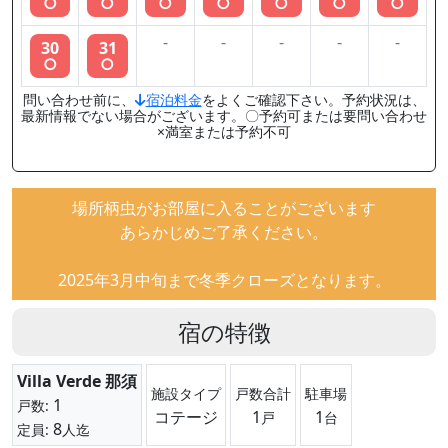
○
○
○
○
○
○
○
-
-
-
-
-
30
31
○
○
問い合わせ前に、
宿泊料金
をよくご確認下さい。予約状況は、
最新情報でない場合がございます。〇予約可または要問い合わせ
×満室または予約不可
場所柄虫がお部屋に入ることがございます
あらかじめご了承ください。
2025年3月中旬まで冬季クローズとなります。
宿の特徴
Villa Verde 那須
施設タイプ
戸数合計
駐車場
1
戸数:
コテージ
1
1
戸
台
8
定員:
人迄