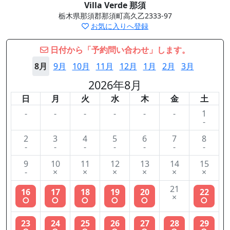
Villa Verde 那須
栃木県那須郡那須町高久乙2333-97
お気に入りへ登録
日付から「予約問い合わせ」します。
8月
9月
10月
11月
12月
1月
2月
3月
2026年8月
日
月
火
水
木
金
土
-
-
-
-
-
-
1
-
2
3
4
5
6
7
8
-
-
-
-
-
-
-
9
10
11
12
13
14
15
-
×
×
×
×
×
×
21
16
17
18
19
20
22
×
○
○
○
○
○
○
23
24
25
26
27
28
29