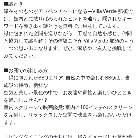
■謎とき
滞在そのものがアドベンチャーになる―Villa Verde 那須で
は、館内とに散りばめられたヒントを辿り、隠されたキー
ワードを導き出す謎ときを無料でご用意しています。
緑に包まれた空間を巡りながら、五感で自然を感じ、仲間
と協力して謎を解くその体験こそが Villa Verde 那須のもう
一つの思い出になります。ぜひご家族やご友人と挑戦して
みてください。
■お庭での楽しみ方
緑に包まれたBBQエリア: 自然の中で楽しむBBQは、当
施設の特徴。新鮮な
空気と美しい景色の中で、お友達や家族と楽しいひととき
を過ごしませんか？
室内スクリーンで映画鑑賞: 室内に100インチのスクリーン
を完備し、リラックスした空間で映画をお楽しみいただけ
ます。
リビングダイニングの天井には、緑をイメージした草が優