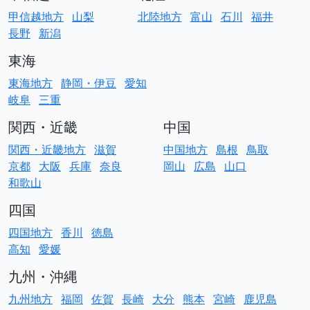
甲信越地方
山梨
北陸地方
富山
石川
福井
長野
新潟
東海
東海地方
静岡・伊豆
愛知
岐阜
三重
関西・近畿
中国
関西・近畿地方
滋賀
中国地方
島根
鳥取
京都
大阪
兵庫
奈良
岡山
広島
山口
和歌山
四国
四国地方
香川
徳島
高知
愛媛
九州・沖縄
九州地方
福岡
佐賀
長崎
大分
熊本
宮崎
鹿児島