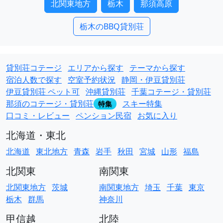
北関東地方
栃木
那須高原
栃木のBBQ貸別荘
貸別荘コテージ
エリアから探す
テーマから探す
宿泊人数で探す
空室予約状況
静岡・伊豆貸別荘
伊豆貸別荘 ペット可
沖縄貸別荘
千葉コテージ・貸別荘
那須のコテージ・貸別荘
スキー特集
特集
口コミ・レビュー
ペンション民宿
お気に入り
北海道・東北
北海道
東北地方
青森
岩手
秋田
宮城
山形
福島
北関東
南関東
北関東地方
茨城
南関東地方
埼玉
千葉
東京
栃木
群馬
神奈川
甲信越
北陸