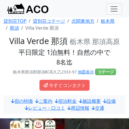
貸別荘TOP
貸別荘コテージ
北関東地方
栃木県
那須
Villa Verde 那須
Villa Verde 那須
栃木県 那須高原
平日限定 1泊無料！自然の中で
8名迄
栃木県那須郡那須町高久乙2333-97
地図表示
コテージ
今すぐコンタクト
宿の特徴
ご案内
宿泊料金
施設概要
設備
レビュー・口コミ
周辺情報
交通