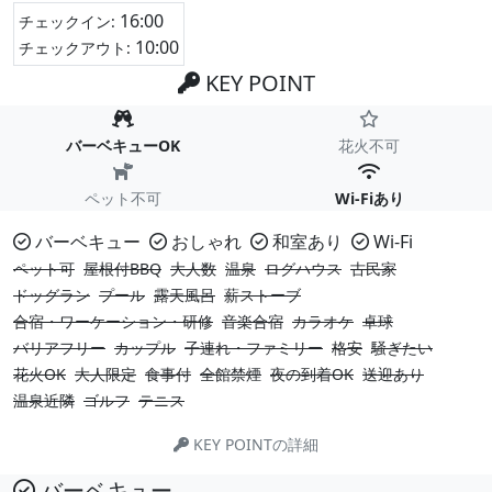
16:00
チェックイン:
10:00
チェックアウト:
KEY POINT
バーベキューOK
花火不可
ペット不可
Wi-Fiあり
バーベキュー
おしゃれ
和室あり
Wi-Fi
ペット可
屋根付BBQ
大人数
温泉
ログハウス
古民家
ドッグラン
プール
露天風呂
薪ストーブ
合宿・ワーケーション・研修
音楽合宿
カラオケ
卓球
バリアフリー
カップル
子連れ・ファミリー
格安
騒ぎたい
花火OK
大人限定
食事付
全館禁煙
夜の到着OK
送迎あり
温泉近隣
ゴルフ
テニス
KEY POINTの詳細
バーベキュー