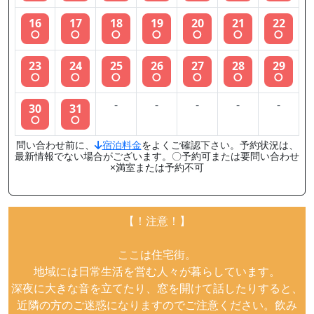
16
17
18
19
20
21
22
○
○
○
○
○
○
○
23
24
25
26
27
28
29
○
○
○
○
○
○
○
-
-
-
-
-
30
31
○
○
問い合わせ前に、
宿泊料金
をよくご確認下さい。予約状況は、
最新情報でない場合がございます。〇予約可または要問い合わせ
×満室または予約不可
【！注意！】
ここは住宅街。
地域には日常生活を営む人々が暮らしています。
深夜に大きな音を立てたり、窓を開けて話したりすると、
近隣の方のご迷惑になりますのでご注意ください。飲み