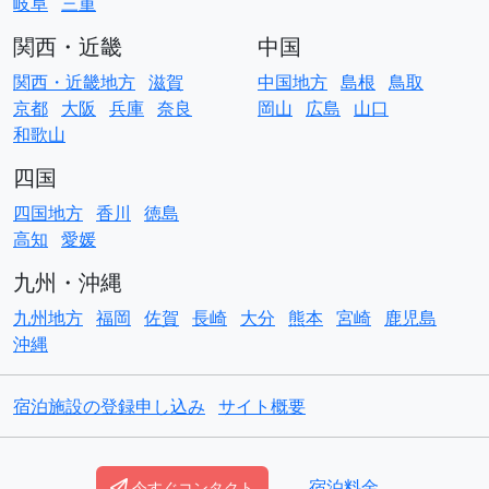
岐阜
三重
関西・近畿
中国
関西・近畿地方
滋賀
中国地方
島根
鳥取
京都
大阪
兵庫
奈良
岡山
広島
山口
和歌山
四国
四国地方
香川
徳島
高知
愛媛
九州・沖縄
九州地方
福岡
佐賀
長崎
大分
熊本
宮崎
鹿児島
沖縄
宿泊施設の登録申し込み
サイト概要
© Copyright
ACO貸別荘コテージ
宿泊料金
今すぐコンタクト