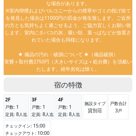
な場合があります。
※室内喫煙およびバルコニーからの煙草やゴミの投げ捨て
を発見した場合は11000円の罰金が発生致します。ご近所
の方とも気持ちよく過ごせるよう、ご協力宜しくお願い致
します。室内にタバコの灰、吸い殻、葉っぱなどが放置さ
れていた場合も同様になります。
★ 備品の汚れ・破損について ★（備品破損）
実費＋取付費2750円（大きいサイズは＋処分費）を頂戴い
たします。経年劣化は除く。
宿の特徴
2F
3F
4F
施設タイプ
戸数合計
1
1
1
戸数:
戸数:
戸数:
貸別荘
3
戸
8
8
8
定員:
人迄
定員:
人迄
定員:
人迄
15:00
チェックイン:
10:00
チェックアウト: