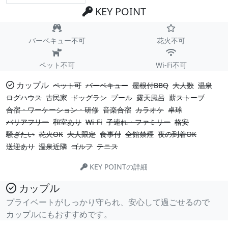
KEY POINT
バーベキュー不可
花火不可
ペット不可
Wi-Fi不可
カップル
ペット可
バーベキュー
屋根付BBQ
大人数
温泉
ログハウス
古民家
ドッグラン
プール
露天風呂
薪ストーブ
合宿・ワーケーション・研修
音楽合宿
カラオケ
卓球
バリアフリー
和室あり
Wi-Fi
子連れ・ファミリー
格安
騒ぎたい
花火OK
大人限定
食事付
全館禁煙
夜の到着OK
送迎あり
温泉近隣
ゴルフ
テニス
KEY POINTの詳細
カップル
プライベートがしっかり守られ、安心して過ごせるので
カップルにもおすすめです。