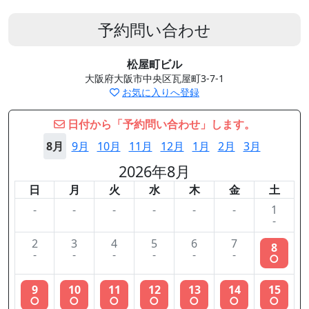
予約問い合わせ
松屋町ビル
大阪府大阪市中央区瓦屋町3-7-1
お気に入りへ登録
日付から「予約問い合わせ」します。
8月
9月
10月
11月
12月
1月
2月
3月
2026年8月
日
月
火
水
木
金
土
-
-
-
-
-
-
1
-
2
3
4
5
6
7
8
-
-
-
-
-
-
○
9
10
11
12
13
14
15
○
○
○
○
○
○
○