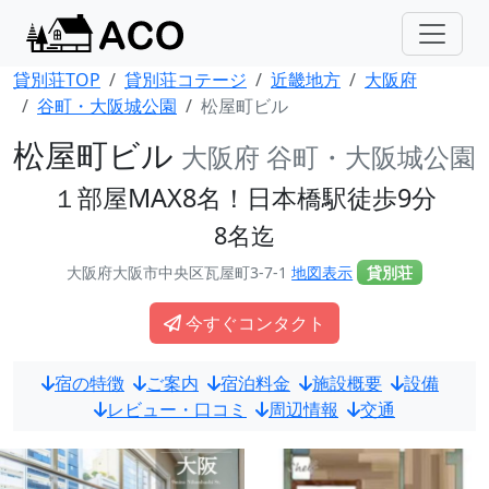
貸別荘TOP
貸別荘コテージ
近畿地方
大阪府
谷町・大阪城公園
松屋町ビル
松屋町ビル
大阪府 谷町・大阪城公園
１部屋MAX8名！日本橋駅徒歩9分
8名迄
大阪府大阪市中央区瓦屋町3-7-1
地図表示
貸別荘
今すぐコンタクト
宿の特徴
ご案内
宿泊料金
施設概要
設備
レビュー・口コミ
周辺情報
交通