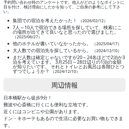
予約問い合わせ時のアンケートです。他人がどのようなポイントに
目を付け、検討理由にしたかを知って、ご自身の参考にして下さ
い。
集団での宿泊を考えたかった！
（2026/02/12）
7人～10人で宿泊できる場所を探していて、検索にこ
の場所が出てきて良いなと思ったので選びました。
（2025/06/27）
他のホテルが書いていなかったから。
（2025/04/17）
大人数での宿泊先を探しているから。
（2024/12/10）
まだ人数は確定じゃないですが20～24名ほどで2泊か3
泊を考えています。 3月25日～28日辺りの1泊の金額
が知りたいです。 それとトイレとお風呂は各階ひとつ
ずつでしょうか？
（2024/12/10）
周辺情報
日本橋駅から徒歩9分！
難波や心斎橋に行くにも便利な立地です。
近くにはコンビニや公園があります。
ドン・キホーテもあるので生活に必要なお買い物もできま
す。