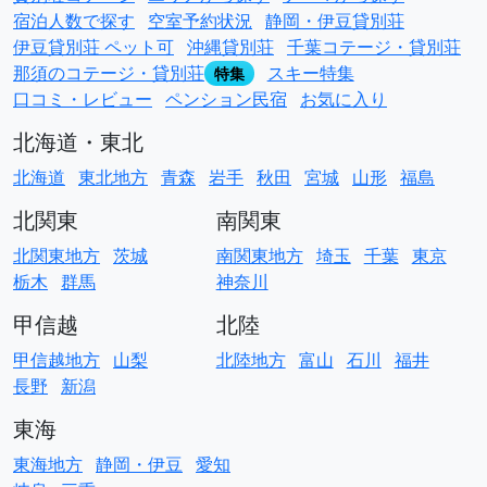
宿泊人数で探す
空室予約状況
静岡・伊豆貸別荘
伊豆貸別荘 ペット可
沖縄貸別荘
千葉コテージ・貸別荘
那須のコテージ・貸別荘
スキー特集
特集
口コミ・レビュー
ペンション民宿
お気に入り
北海道・東北
北海道
東北地方
青森
岩手
秋田
宮城
山形
福島
北関東
南関東
北関東地方
茨城
南関東地方
埼玉
千葉
東京
栃木
群馬
神奈川
甲信越
北陸
甲信越地方
山梨
北陸地方
富山
石川
福井
長野
新潟
東海
東海地方
静岡・伊豆
愛知