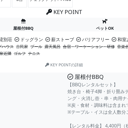
KEY POINT
屋根付BBQ
ペットOK
貸別荘
ドッグラン
薪ストーブ
バリアフリー
和室
グハウス
古民家
プール
露天風呂
合宿・ワーケーション・研修
音楽
泉近隣
ゴルフ
テニス
KEY POINTの詳細
屋根付BBQ
【BBQレンタルセット】
焼き台・椅子4脚・折り畳み
。
ング・火消し壺・串・肉用ナ
※炭・食材・調味料は含まれ
※テーブル・イスは全人数分
【レンタル料金】 4,400円（