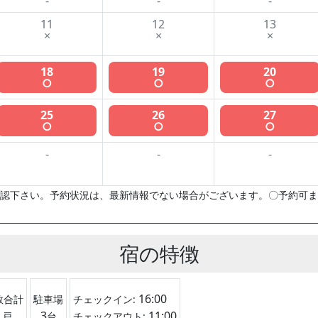
-
-
-
11
12
13
×
×
×
18
19
20
○
○
○
25
26
27
○
○
○
-
-
-
認下さい。予約状況は、最新情報でない場合がございます。〇予約可ま
宿の特徴
16:00
数合計
駐車場
チェックイン:
1
3
11:00
戸
台
チェックアウト: