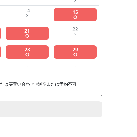
-
×
14
15
×
○
22
21
×
○
28
29
○
○
-
-
たは要問い合わせ ×満室または予約不可