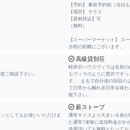
【予約】 事前予約制（当日
【場所】 テラス
【器材持込】可
（無料）
【スーパーマーケット】 ス
分程の距離にございます。
高級貸別荘
軽井沢ハウスヴィラは名前の
一度ご相談下さい。
もヴィラのように贅沢でずっ
す。 まるで自分達の別荘の
て日常から離れ非日常を味わ
能下さい。
薪ストーブ
ランとしてもお使いいただけま
通常サイズより大きい＆炎が
た通常1束毎に追加料金がか
使用頂いても無料となってお