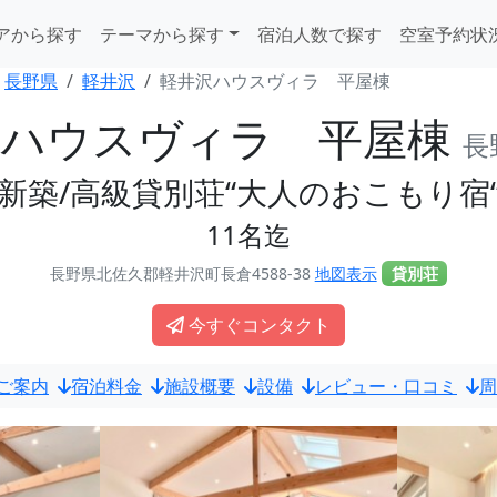
アから探す
テーマから探す
宿泊人数で探す
空室予約状
長野県
軽井沢
軽井沢ハウスヴィラ 平屋棟
沢ハウスヴィラ 平屋棟
長
新築/高級貸別荘“大人のおこもり宿
11名迄
長野県北佐久郡軽井沢町長倉4588-38
地図表示
貸別荘
今すぐコンタクト
ご案内
宿泊料金
施設概要
設備
レビュー・口コミ
周