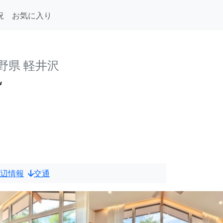
況
お気に入り
野県 軽井沢
“
辺情報
交通