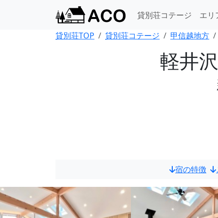
貸別荘コテージ
エリ
貸別荘TOP
貸別荘コテージ
甲信越地方
軽井
宿の特徴