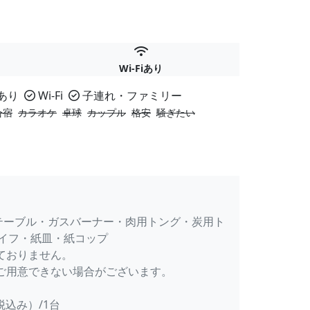
Wi-Fiあり
あり
Wi-Fi
子連れ・ファミリー
合宿
カラオケ
卓球
カップル
格安
騒ぎたい
テーブル・ガスバーナー・肉用トング・炭用ト
イフ・紙皿・紙コップ
ておりません。
ご用意できない場合がございます。
税込み）/1台