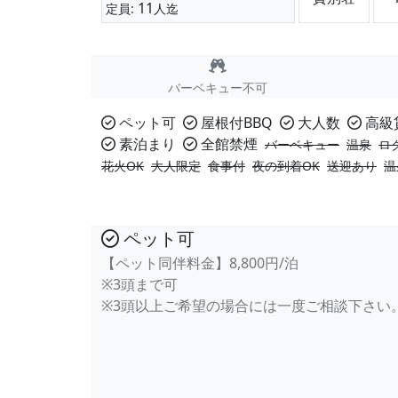
11
定員:
人迄
バーベキュー不可
ペット可
屋根付BBQ
大人数
高級
素泊まり
全館禁煙
バーベキュー
温泉
ロ
花火OK
大人限定
食事付
夜の到着OK
送迎あり
温
ペット可
【ペット同伴料金】8,800円/泊
※3頭まで可
※3頭以上ご希望の場合には一度ご相談下さい