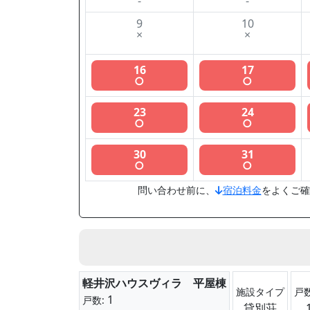
-
-
9
10
×
×
16
17
○
○
23
24
○
○
30
31
○
○
問い合わせ前に、
宿泊料金
をよくご確
軽井沢ハウスヴィラ 平屋棟
施設タイプ
戸
1
戸数:
貸別荘