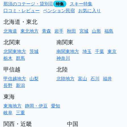
那須のコテージ・貸別荘
スキー特集
特集
口コミ・レビュー
ペンション民宿
お気に入り
北海道・東北
北海道
東北地方
青森
岩手
秋田
宮城
山形
福島
北関東
南関東
北関東地方
茨城
南関東地方
埼玉
千葉
東京
栃木
群馬
神奈川
甲信越
北陸
甲信越地方
山梨
北陸地方
富山
石川
福井
長野
新潟
東海
東海地方
静岡・伊豆
愛知
岐阜
三重
関西・近畿
中国