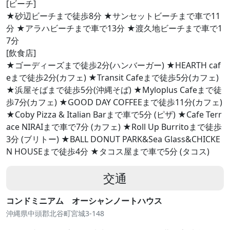
[ビーチ]
★砂辺ビーチまで徒歩8分 ★サンセットビーチまで車で11
分 ★アラハビーチまで車で13分 ★渡久地ビーチまで車で1
7分
[飲食店]
★ゴーディーズまで徒歩2分(ハンバーガー) ★HEARTH caf
eまで徒歩2分(カフェ) ★Transit Cafeまで徒歩5分(カフェ)
★浜屋そばまで徒歩5分(沖縄そば) ★Myloplus Cafeまで徒
歩7分(カフェ) ★GOOD DAY COFFEEまで徒歩11分(カフェ)
★Coby Pizza & Italian Barまで車で5分 (ピザ) ★Cafe Terr
ace NIRAIまで車で7分 (カフェ) ★Roll Up Burritoまで徒歩
3分 (ブリトー) ★BALL DONUT PARK&Sea Glass&CHICKE
N HOUSEまで徒歩4分 ★タコス屋まで車で5分 (タコス)
交通
コンドミニアム オーシャンノートハウス
沖縄県中頭郡北谷町宮城3-148