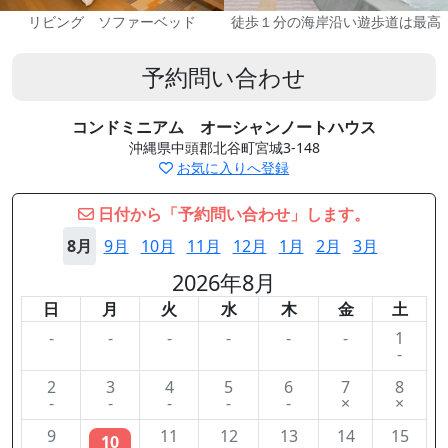
リビング ソファーベッド
徒歩１分の海岸沿い遊歩道は最高
予約問い合わせ
コンドミニアム オーシャンノートハウス
沖縄県中頭郡北谷町宮城3-148
お気に入りへ登録
日付から「予約問い合わせ」します。
8月
9月
10月
11月
12月
1月
2月
3月
2026年8月
日
月
火
水
木
金
土
-
-
-
-
-
-
1
-
2
3
4
5
6
7
8
-
-
-
-
-
×
×
9
11
12
13
14
15
10