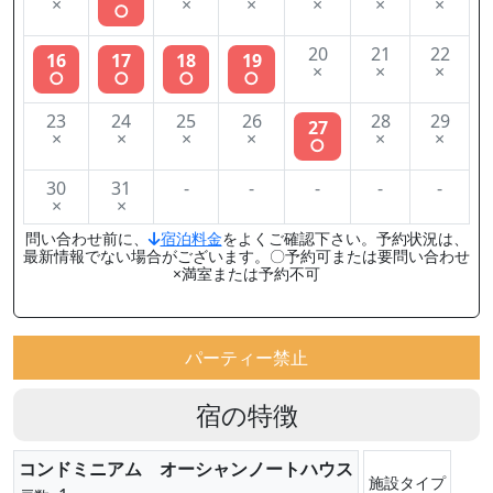
×
×
×
×
×
×
○
20
21
22
16
17
18
19
×
×
×
○
○
○
○
23
24
25
26
28
29
27
×
×
×
×
×
×
○
30
31
-
-
-
-
-
×
×
問い合わせ前に、
宿泊料金
をよくご確認下さい。予約状況は、
最新情報でない場合がございます。〇予約可または要問い合わせ
×満室または予約不可
パーティー禁止
宿の特徴
コンドミニアム オーシャンノートハウス
施設タイプ