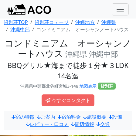
貸別荘TOP
貸別荘コテージ
沖縄地方
沖縄県
沖縄中部
コンドミニアム オーシャンノートハウス
コンドミニアム オーシャンノ
ートハウス
沖縄県 沖縄中部
BBQグリル★海まで徒歩１分★３LDK
14名迄
沖縄県中頭郡北谷町宮城3-148
地図表示
貸別荘
今すぐコンタクト
宿の特徴
ご案内
宿泊料金
施設概要
設備
レビュー・口コミ
周辺情報
交通