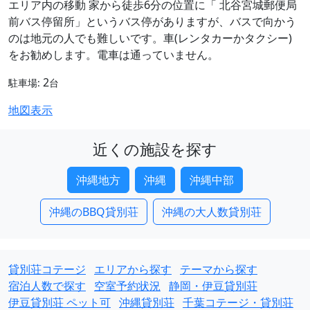
エリア内の移動 家から徒歩6分の位置に「 北谷宮城郵便局
前バス停留所」というバス停がありますが、バスで向かう
のは地元の人でも難しいです。車(レンタカーかタクシー)
をお勧めします。電車は通っていません。
2
駐車場:
台
地図表示
近くの施設を探す
沖縄地方
沖縄
沖縄中部
沖縄のBBQ貸別荘
沖縄の大人数貸別荘
貸別荘コテージ
エリアから探す
テーマから探す
宿泊人数で探す
空室予約状況
静岡・伊豆貸別荘
伊豆貸別荘 ペット可
沖縄貸別荘
千葉コテージ・貸別荘