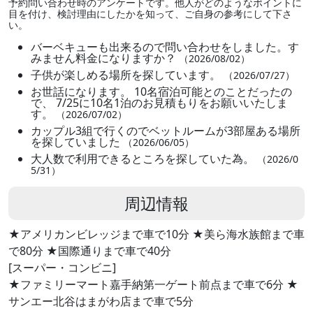
予約問い合わせ時のアンケートです。他人がどのようなポイントに
目を付け、検討理由にしたかを知って、ご自身の参考にして下さ
い。
バーベキューも出来るので問い合わせをしました。す
みません料金になりますか？
（2026/08/02）
子供が楽しめる場所を探しています。
（2026/07/27）
お世話になります。 10名宿泊可能とのことだったの
で、 7/25に10名1泊のお見積もりをお願いいたしま
す。
（2026/07/02）
カップル3組で行くのでベットルームが3部屋ある場所
を探していました
（2026/06/05）
大人数で利用できるところを探していた為。
（2026/0
5/31）
周辺情報
★アメリカンビレッジまで車で10分 ★美ら海水族館まで車
で80分 ★国際通りまで車で40分
[スーパー・コンビニ]
★ファミリーマート嘉手納第一ゲート前点まで車で6分 ★
サンエー北谷はまがわ店まで車で5分