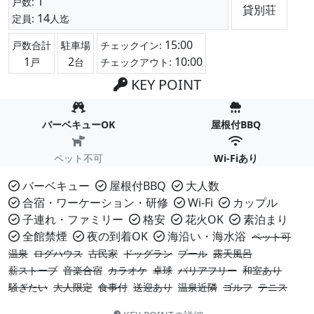
1
戸数:
貸別荘
14
定員:
人迄
15:00
戸数合計
駐車場
チェックイン:
1
2
10:00
戸
台
チェックアウト:
KEY POINT
バーベキューOK
屋根付BBQ
ペット不可
Wi-Fiあり
バーベキュー
屋根付BBQ
大人数
合宿・ワーケーション・研修
Wi-Fi
カップル
子連れ・ファミリー
格安
花火OK
素泊まり
全館禁煙
夜の到着OK
海沿い・海水浴
ペット可
温泉
ログハウス
古民家
ドッグラン
プール
露天風呂
薪ストーブ
音楽合宿
カラオケ
卓球
バリアフリー
和室あり
騒ぎたい
大人限定
食事付
送迎あり
温泉近隣
ゴルフ
テニス