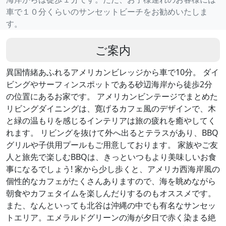
車で１０分くらいのサンセットビーチをお勧めいたしま
す。
ご案内
異国情緒あふれるアメリカンビレッジから車で10分。 ダイ
ビングやサーフィンスポットである砂辺海岸から徒歩2分
の位置にあるお家です。 アメリカンビンテージでまとめた
リビングダイニングは、寛げるカフェ風のデザインで、木
と緑の温もりを感じるインテリアは旅の疲れを癒やしてく
れます。 リビングを抜けて外へ出るとテラスがあり、BBQ
グリルや子供用プールもご用意しております。 家族やご友
人と旅先で楽しむBBQは、きっといつもより美味しいお食
事になるでしょう! 家から少し歩くと、アメリカ西海岸風の
個性的なカフェがたくさんありますので、海を眺めながら
朝食やカフェタイムを楽しんだりするのもオススメです。
また、なんといっても北谷は沖縄の中でも有名なサンセッ
トエリア。エメラルドグリーンの海が夕日で赤く染まる絶