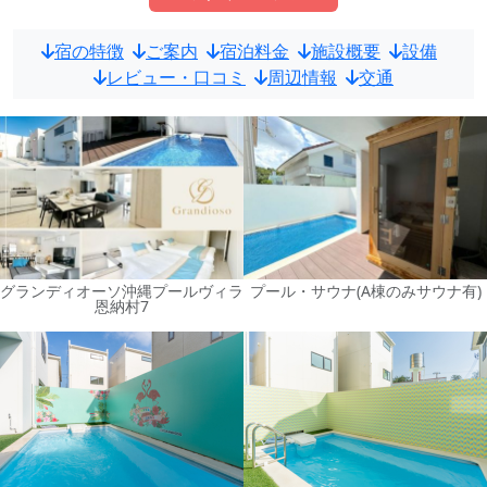
宿の特徴
ご案内
宿泊料金
施設概要
設備
レビュー・口コミ
周辺情報
交通
グランディオーソ沖縄プールヴィラ
プール・サウナ(A棟のみサウナ有)
恩納村7