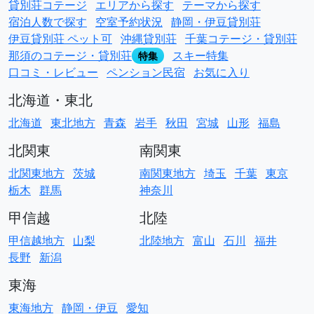
貸別荘コテージ
エリアから探す
テーマから探す
宿泊人数で探す
空室予約状況
静岡・伊豆貸別荘
伊豆貸別荘 ペット可
沖縄貸別荘
千葉コテージ・貸別荘
那須のコテージ・貸別荘
スキー特集
特集
口コミ・レビュー
ペンション民宿
お気に入り
北海道・東北
北海道
東北地方
青森
岩手
秋田
宮城
山形
福島
北関東
南関東
北関東地方
茨城
南関東地方
埼玉
千葉
東京
栃木
群馬
神奈川
甲信越
北陸
甲信越地方
山梨
北陸地方
富山
石川
福井
長野
新潟
東海
東海地方
静岡・伊豆
愛知