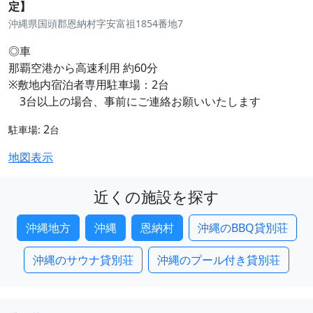
定】
沖縄県国頭郡恩納村字安富祖1854番地7
◎車
那覇空港から高速利用 約60分
※敷地内宿泊者専用駐車場：2台
3台以上の場合、事前にご連絡お願いいたします
2
駐車場:
台
地図表示
近くの施設を探す
沖縄地方
沖縄
恩納村
沖縄のBBQ貸別荘
沖縄のサウナ貸別荘
沖縄のプール付き貸別荘