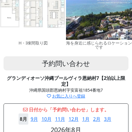
H・I棟間取り図
海を身近に感じられるロケーション
です
予約問い合わせ
グランディオーソ沖縄プールヴィラ恩納村7【2泊以上限
定】
沖縄県国頭郡恩納村字安富祖1854番地7
お気に入りへ登録
日付から「予約問い合わせ」します。
8月
9月
10月
11月
12月
1月
2月
3月
2026年8月