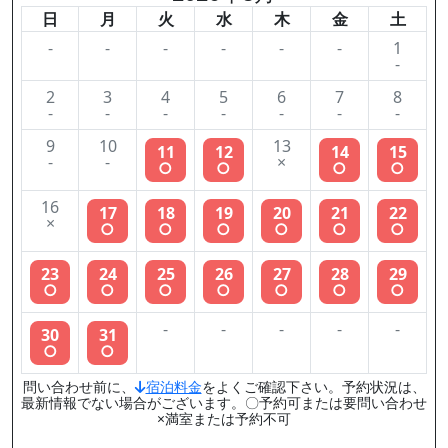
日
月
火
水
木
金
土
-
-
-
-
-
-
1
-
2
3
4
5
6
7
8
-
-
-
-
-
-
-
9
10
13
11
12
14
15
-
-
×
○
○
○
○
16
17
18
19
20
21
22
×
○
○
○
○
○
○
23
24
25
26
27
28
29
○
○
○
○
○
○
○
-
-
-
-
-
30
31
○
○
問い合わせ前に、
宿泊料金
をよくご確認下さい。予約状況は、
最新情報でない場合がございます。〇予約可または要問い合わせ
×満室または予約不可