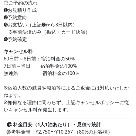
◎ご予約の流れ
➊お見積り作成
➋予約意向
➌お支払い（上記➋から3日以内）
※事前決済のみ（振込・カード決済）
➍予約確定
キャンセル料
60日前～8日前：宿泊料金の50%
7日前～当日 ：宿泊料金の100%
無連絡 ：宿泊料金の100％
※宿泊人数の減員や減泊等によるご返金には対応いたしか
ねます。
※如何なる理由に関わらず、上記キャンセルポリシーに従
いキャンセル料が発生します。
料金目安（1人1泊あたり）・見積り統計
参考料金帯：¥2,750〜¥10,267 （80%のお客様）