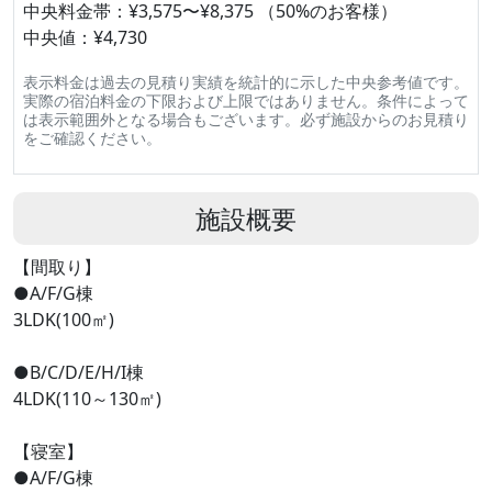
中央料金帯：¥3,575〜¥8,375 （50%のお客様）
中央値：¥4,730
表示料金は過去の見積り実績を統計的に示した中央参考値です。
実際の宿泊料金の下限および上限ではありません。条件によって
は表示範囲外となる場合もございます。必ず施設からのお見積り
をご確認ください。
施設概要
【間取り】
●A/F/G棟
3LDK(100㎡)
●B/C/D/E/H/I棟
4LDK(110～130㎡)
【寝室】
●A/F/G棟