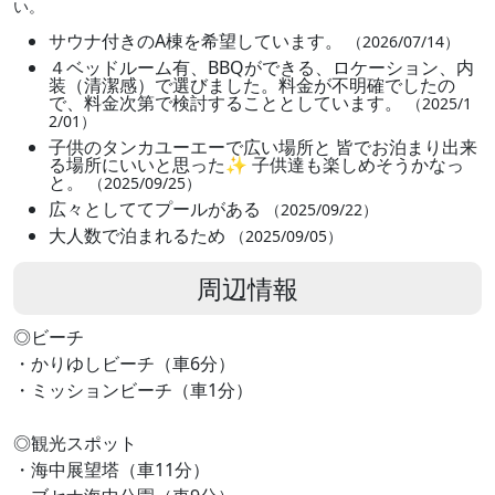
い。
サウナ付きのA棟を希望しています。
（2026/07/14）
４ベッドルーム有、BBQができる、ロケーション、内
装（清潔感）で選びました。料金が不明確でしたの
で、料金次第で検討することとしています。
（2025/1
2/01）
子供のタンカユーエーで広い場所と 皆でお泊まり出来
る場所にいいと思った✨️ 子供達も楽しめそうかなっ
と。
（2025/09/25）
広々としててプールがある
（2025/09/22）
大人数で泊まれるため
（2025/09/05）
周辺情報
◎ビーチ
・かりゆしビーチ（車6分）
・ミッションビーチ（車1分）
◎観光スポット
・海中展望塔（車11分）