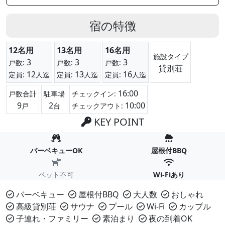
宿の特徴
12名用
13名用
16名用
施設タイプ
3
3
3
戸数:
戸数:
戸数:
貸別荘
12
13
16
定員:
人迄
定員:
人迄
定員:
人迄
16:00
戸数合計
駐車場
チェックイン:
9
2
10:00
戸
台
チェックアウト:
KEY POINT
バーベキューOK
屋根付BBQ
ペット不可
Wi-Fiあり
バーベキュー
屋根付BBQ
大人数
おしゃれ
高級貸別荘
サウナ
プール
Wi-Fi
カップル
子連れ・ファミリー
素泊まり
夜の到着OK