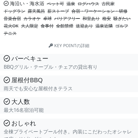
海沿い・海水浴
ペット可
温泉
ログハウス
古民家
ドッグラン
露天風呂
薪ストーブ
合宿・ワーケーション・研修
音楽合宿
カラオケ
卓球
バリアフリー
和室あり
格安
騒ぎたい
花火OK
大人限定
食事付
全館禁煙
送迎あり
温泉近隣
ゴルフ
テニス
KEY POINTの詳細
バーベキュー
BBQグリル・テーブル・チェアの貸出有り
屋根付BBQ
雨天でも安心な屋根付きテラス
大人数
最大16名宿泊可能
おしゃれ
全棟プライベートプール付き。内装にこだわったオシャレ