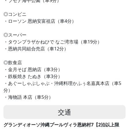
・ブセナ海中公園（車9分）
◎コンビニ
・ローソン 恩納安富祖店（車4分）
◎スーパー
・タウンプラザかねひで なご湾市場（車19分）
・恩納共同組合売店（車12分）
◎飲食店
・金月そば 恩納店（車3分）
・鉄板焼き たぬき（車3分）
・あぐーしゃぶしゃぶ・沖縄料理かふぅ名嘉真本店（車5
分）
・海物語 本店（車5分）
交通
グランディオーソ沖縄プールヴィラ恩納村7【2泊以上限