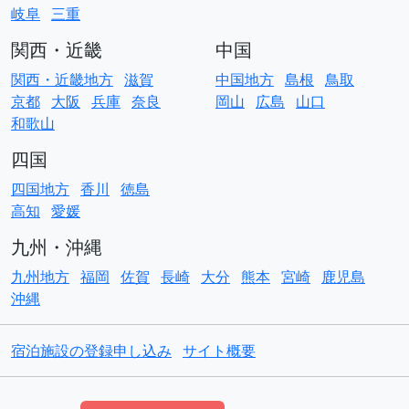
岐阜
三重
関西・近畿
中国
関西・近畿地方
滋賀
中国地方
島根
鳥取
京都
大阪
兵庫
奈良
岡山
広島
山口
和歌山
四国
四国地方
香川
徳島
高知
愛媛
九州・沖縄
九州地方
福岡
佐賀
長崎
大分
熊本
宮崎
鹿児島
沖縄
宿泊施設の登録申し込み
サイト概要
© Copyright
ACO貸別荘コテージ