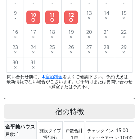
-
-
-
-
-
-
-
9
13
14
15
10
11
12
-
×
×
×
○
○
○
16
17
18
19
20
21
22
×
×
×
×
×
×
×
23
24
25
26
27
28
29
×
×
×
×
×
×
×
30
31
-
-
-
-
-
×
×
問い合わせ前に、
宿泊料金
をよくご確認下さい。予約状況は、
最新情報でない場合がございます。〇予約可または要問い合わせ
×満室または予約不可
宿の特徴
金平糖ハウス
15:00
施設タイプ
戸数合計
チェックイン:
1
戸数:
貸別荘
1
10:00
戸
チェックアウト: