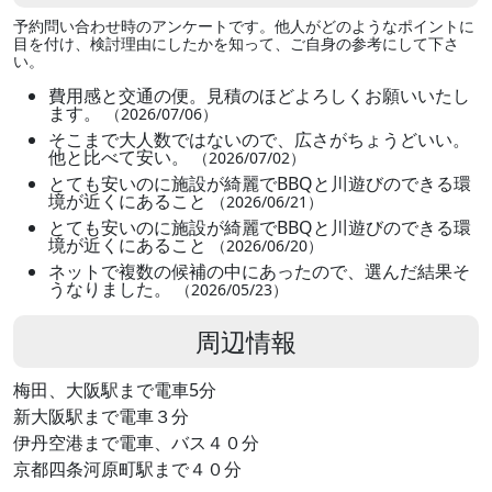
予約問い合わせ時のアンケートです。他人がどのようなポイントに
目を付け、検討理由にしたかを知って、ご自身の参考にして下さ
い。
費用感と交通の便。見積のほどよろしくお願いいたし
ます。
（2026/07/06）
そこまで大人数ではないので、広さがちょうどいい。
他と比べて安い。
（2026/07/02）
とても安いのに施設が綺麗でBBQと川遊びのできる環
境が近くにあること
（2026/06/21）
とても安いのに施設が綺麗でBBQと川遊びのできる環
境が近くにあること
（2026/06/20）
ネットで複数の候補の中にあったので、選んだ結果そ
うなりました。
（2026/05/23）
周辺情報
梅田、大阪駅まで電車5分
新大阪駅まで電車３分
伊丹空港まで電車、バス４０分
京都四条河原町駅まで４０分