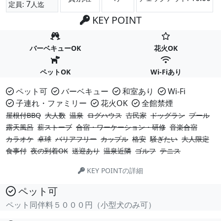
7
定員:
人迄
KEY POINT
バーベキューOK
花火OK
ペットOK
Wi-Fiあり
ペット可
バーベキュー
和室あり
Wi-Fi
子連れ・ファミリー
花火OK
全館禁煙
屋根付BBQ
大人数
温泉
ログハウス
古民家
ドッグラン
プール
露天風呂
薪ストーブ
合宿・ワーケーション・研修
音楽合宿
カラオケ
卓球
バリアフリー
カップル
格安
騒ぎたい
大人限定
食事付
夜の到着OK
送迎あり
温泉近隣
ゴルフ
テニス
KEY POINTの詳細
ペット可
ペット同伴料５０００円（小型犬のみ可）