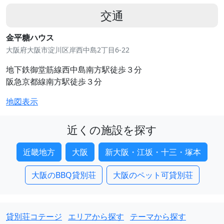
交通
金平糖ハウス
大阪府大阪市淀川区岸西中島2丁目6-22
地下鉄御堂筋線西中島南方駅徒歩３分
阪急京都線南方駅徒歩３分
地図表示
近くの施設を探す
近畿地方
大阪
新大阪・江坂・十三・塚本
大阪のBBQ貸別荘
大阪のペット可貸別荘
貸別荘コテージ
エリアから探す
テーマから探す