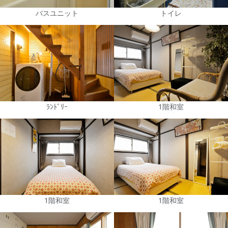
バスユニット
トイレ
ﾗﾝﾄﾞﾘｰ
1階和室
1階和室
1階和室