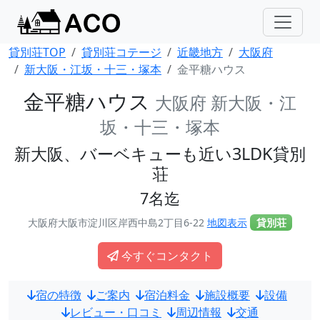
貸別荘TOP
貸別荘コテージ
近畿地方
大阪府
新大阪・江坂・十三・塚本
金平糖ハウス
金平糖ハウス
大阪府 新大阪・江
坂・十三・塚本
新大阪、バーベキューも近い3LDK貸別
荘
7名迄
大阪府大阪市淀川区岸西中島2丁目6-22
地図表示
貸別荘
今すぐコンタクト
宿の特徴
ご案内
宿泊料金
施設概要
設備
レビュー・口コミ
周辺情報
交通