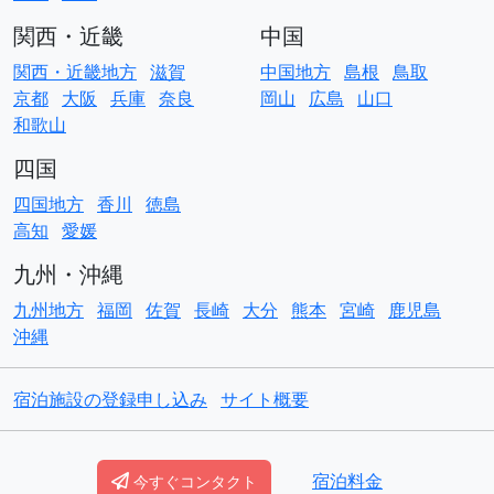
関西・近畿
中国
関西・近畿地方
滋賀
中国地方
島根
鳥取
京都
大阪
兵庫
奈良
岡山
広島
山口
和歌山
四国
四国地方
香川
徳島
高知
愛媛
九州・沖縄
九州地方
福岡
佐賀
長崎
大分
熊本
宮崎
鹿児島
沖縄
宿泊施設の登録申し込み
サイト概要
© Copyright
ACO貸別荘コテージ
宿泊料金
今すぐコンタクト