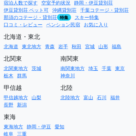
宿泊人数で探す
空室予約状況
静岡・伊豆貸別荘
伊豆貸別荘 ペット可
沖縄貸別荘
千葉コテージ・貸別荘
那須のコテージ・貸別荘
スキー特集
特集
口コミ・レビュー
ペンション民宿
お気に入り
北海道・東北
北海道
東北地方
青森
岩手
秋田
宮城
山形
福島
北関東
南関東
北関東地方
茨城
南関東地方
埼玉
千葉
東京
栃木
群馬
神奈川
甲信越
北陸
甲信越地方
山梨
北陸地方
富山
石川
福井
長野
新潟
東海
東海地方
静岡・伊豆
愛知
岐阜
三重