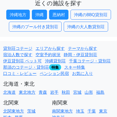
近くの施設を探す
沖縄地方
沖縄
恩納村
沖縄のBBQ貸別荘
沖縄のプール付き貸別荘
沖縄の大人数貸別荘
貸別荘コテージ
エリアから探す
テーマから探す
宿泊人数で探す
空室予約状況
静岡・伊豆貸別荘
伊豆貸別荘 ペット可
沖縄貸別荘
千葉コテージ・貸別荘
那須のコテージ・貸別荘
スキー特集
特集
口コミ・レビュー
ペンション民宿
お気に入り
北海道・東北
北海道
東北地方
青森
岩手
秋田
宮城
山形
福島
北関東
南関東
北関東地方
茨城
南関東地方
埼玉
千葉
東京