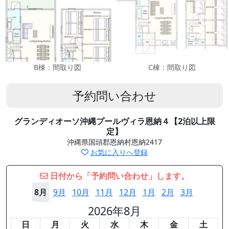
B棟：間取り図
C棟：間取り図
予約問い合わせ
グランディオーソ沖縄プールヴィラ恩納４【2泊以上限
定】
沖縄県国頭郡恩納村恩納2417
お気に入りへ登録
日付から「予約問い合わせ」します。
8月
9月
10月
11月
12月
1月
2月
3月
2026年8月
日
月
火
水
木
金
土