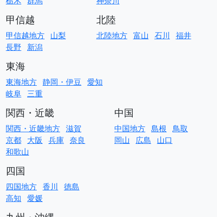
栃木
群馬
神奈川
甲信越
北陸
甲信越地方
山梨
北陸地方
富山
石川
福井
長野
新潟
東海
東海地方
静岡・伊豆
愛知
岐阜
三重
関西・近畿
中国
関西・近畿地方
滋賀
中国地方
島根
鳥取
京都
大阪
兵庫
奈良
岡山
広島
山口
和歌山
四国
四国地方
香川
徳島
高知
愛媛