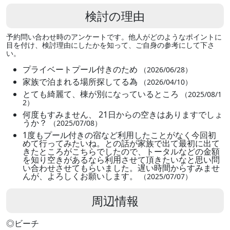
検討の理由
予約問い合わせ時のアンケートです。他人がどのようなポイントに
目を付け、検討理由にしたかを知って、ご自身の参考にして下さ
い。
プライベートプール付きのため
（2026/06/28）
家族で泊まれる場所探してる為
（2026/04/10）
とても綺麗て、棟が別になっているところ
（2025/08/1
2）
何度もすみません、 21日からの空きはありますでしょ
うか？
（2025/07/08）
1度もプール付きの宿など利用したことがなく今回初
めて行ってみたいね。との話が家族で出て最初に出て
きたところがこちらでしたので、トータルなどの金額
を知り空きがあるなら利用させて頂きたいなと思い問
い合わせさせてもらいました。遅い時間からすみませ
んが、よろしくお願いします。
（2025/07/07）
周辺情報
◎ビーチ