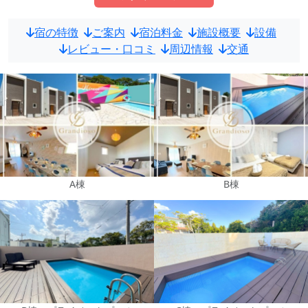
宿の特徴
ご案内
宿泊料金
施設概要
設備
レビュー・口コミ
周辺情報
交通
A棟
B棟