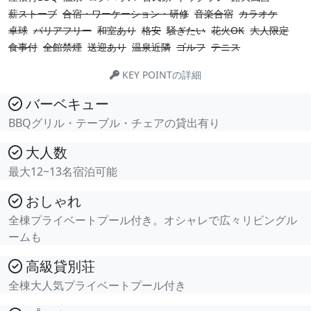
薪ストーブ
合宿・ワーケーション・研修
音楽合宿
カラオケ
卓球
バリアフリー
和室あり
格安
騒ぎたい
花火OK
大人限定
食事付
全館禁煙
送迎あり
温泉近隣
ゴルフ
テニス
KEY POINTの詳細
バーベキュー
BBQグリル・テーブル・チェアの貸出有り
大人数
最大12~13名宿泊可能
おしゃれ
全棟プライベートプール付き。オシャレで広々リビングル
ームも
高級貸別荘
全棟大人気プライベートプール付き