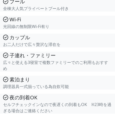
プール
全棟大人気プライベートプール付き
Wi-Fi
光回線の無制限Wi-Fi有り
カップル
お二人だけで広々贅沢な滞在を
子連れ・ファミリー
広々と使える3寝室で複数ファミリーでのご利用もおすす
め
素泊まり
調理器具一式揃っている為自炊可能
夜の到着OK
セルフチェックインなので夜遅くの到着もOK ※23時を過
ぎる場合はご連絡ください