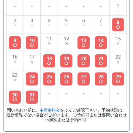
-
-
-
-
-
-
1
-
2
3
4
5
6
7
8
-
-
-
-
-
-
○
11
12
15
9
10
13
14
×
×
×
○
○
○
○
16
17
22
18
19
20
21
×
×
×
○
○
○
○
23
24
25
26
27
28
29
×
○
○
○
○
○
○
-
-
-
-
-
30
31
○
○
問い合わせ前に、
宿泊料金
をよくご確認下さい。予約状況は、
最新情報でない場合がございます。〇予約可または要問い合わせ
×満室または予約不可