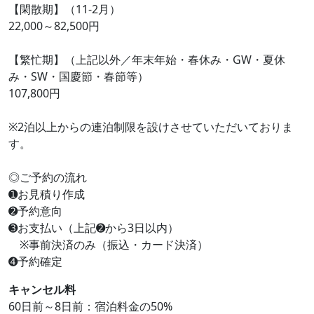
【閑散期】（11-2月）
22,000～82,500円
【繁忙期】（上記以外／年末年始・春休み・GW・夏休
み・SW・国慶節・春節等）
107,800円
※2泊以上からの連泊制限を設けさせていただいておりま
す。
◎ご予約の流れ
➊お見積り作成
➋予約意向
➌お支払い（上記➋から3日以内）
※事前決済のみ（振込・カード決済）
➍予約確定
キャンセル料
60日前～8日前：宿泊料金の50%