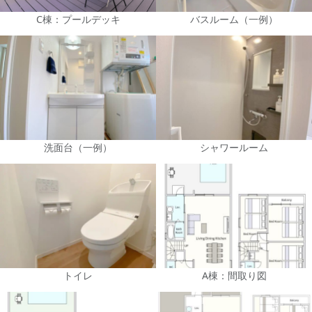
C棟：プールデッキ
バスルーム（一例）
洗面台（一例）
シャワールーム
トイレ
A棟：間取り図