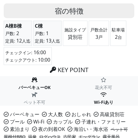
宿の特徴
A棟B棟
C棟
施設タイプ
戸数合計
駐車場
2
1
戸数:
戸数:
貸別荘
3
2
戸
台
12
13
定員:
人迄
定員:
人迄
16:00
チェックイン:
10:00
チェックアウト:
KEY POINT
バーベキューOK
花火不可
ペット不可
Wi-Fiあり
バーベキュー
大人数
おしゃれ
高級貸別荘
プール
Wi-Fi
カップル
子連れ・ファミリー
素泊まり
夜の到着OK
海沿い・海水浴
ペット可
屋根付BBQ
温泉
ログハウス
古民家
ドッグラン
露天風呂