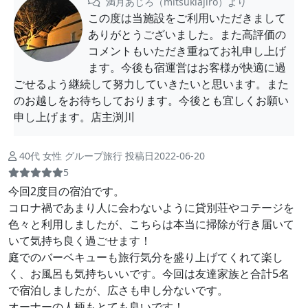
満月あじろ（mitsukiajiro）より
この度は当施設をご利用いただきまして
ありがとうございました。また高評価の
コメントもいただき重ねてお礼申し上げ
ます。今後も宿運営はお客様が快適に過
ごせるよう継続して努力していきたいと思います。また
のお越しをお待ちしております。今後とも宜しくお願い
申し上げます。店主渕川
40代 女性 グループ旅行 投稿日2022-06-20
5
今回2度目の宿泊です。
コロナ禍であまり人に会わないように貸別荘やコテージを
色々と利用しましたが、こちらは本当に掃除が行き届いて
いて気持ち良く過ごせます！
庭でのバーベキューも旅行気分を盛り上げてくれて楽し
く、お風呂も気持ちいいです。今回は友達家族と合計5名
で宿泊しましたが、広さも申し分ないです。
オーナーの人柄もとても良いです！