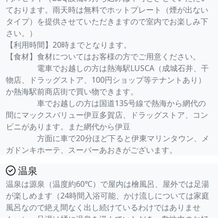
ております。雨天時は無料でホットプレート（煙が出ない
タイプ）を提供させていただきますので室内でお楽しみ下
さい。）
【利用時間】20時までとなります。
【食材】食材についてはお客様の方でご用意ください。
電車でお越しの方は熱海駅LUSCA（成城石井、干
物店、ドラッグストア、100円ショップ等テナントあり）
か熱海駅前商店街で買い物できます。
車でお越しの方は国道135号線で熱海から網代の
間にマックスバリュー伊豆多賀店、ドラッグストア、コン
ビニがあります。また網代から伊豆
方面に車で20分ほど下ると伊東マリンタウン、メ
ガドンキホーテ、スーパーあおきがございます。
温泉
温泉は源泉（温度約60℃）で屋内は檜風呂、屋外では足湯
が楽しめます（24時間入浴可能、かけ流しについては家庭
風呂なので絶え間なく出し続けているわけではありませ