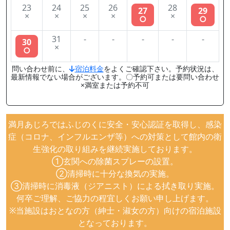
23
24
25
26
28
27
29
×
×
×
×
×
○
○
31
-
-
-
-
-
30
×
○
問い合わせ前に、
宿泊料金
をよくご確認下さい。予約状況は、
最新情報でない場合がございます。〇予約可または要問い合わせ
×満室または予約不可
満月あじろではふじのくに安全・安心認証を取得し、感染
症（コロナ、インフルエンザ等）への対策として館内の衛
生強化の取り組みを継続実施しております。
①玄関への除菌スプレーの設置。
②清掃時に十分な換気の実施。
③清掃時に消毒液（ジアニスト）による拭き取り実施。
何卒ご理解、ご協力の程宜しくお願い申し上げます。
※当施設はおとなの方（紳士・淑女の方）向けの宿泊施設
となっております。