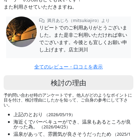
また利用させていただきますね。
満月あじろ（mitsukiajiro）より
リピートでのご利用ありがとうございま
した。また是非ご利用いただければ幸い
でございます。今後とも宜しくお願い申
し上げます。店主渕川
全てのレビュー・口コミを表示
検討の理由
予約問い合わせ時のアンケートです。他人がどのようなポイントに
目を付け、検討理由にしたかを知って、ご自身の参考にして下さ
い。
上記のとおり
（2026/05/19）
海近くでバーベキューができ、温泉もあるところが良
かった為。
（2026/04/25）
温泉があって、雰囲気が良さそうだったため
（2025/1