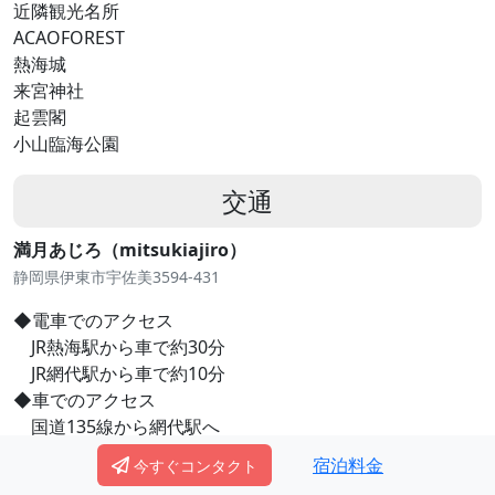
近隣観光名所
ACAOFOREST
熱海城
来宮神社
起雲閣
小山臨海公園
交通
満月あじろ（mitsukiajiro）
静岡県伊東市宇佐美3594-431
◆電車でのアクセス
JR熱海駅から車で約30分
JR網代駅から車で約10分
◆車でのアクセス
国道135線から網代駅へ
⇒網代駅突当りを左折後高架下をくぐり直進
宿泊料金
今すぐコンタクト
⇒富士見坂看板を左折しあじろ南熱海が丘別荘地をセン