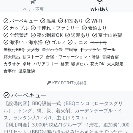
ペット不可
Wi-Fiあり
バーベキュー
温泉
和室あり
Wi-Fi
カップル
子連れ・ファミリー
素泊まり
全館禁煙
夜の到着OK
送迎あり
富士山眺望
海沿い・海水浴
ゴルフ
テニス
ペット可
屋根付BBQ
大人数
ログハウス
古民家
ドッグラン
プール
露天風呂
薪ストーブ
合宿・ワーケーション・研修
音楽合宿
カラオケ
卓球
バリアフリー
格安
騒ぎたい
花火OK
大人限定
食事付
温泉近隣
KEY POINTの詳細
バーベキュー
【設備内容】BBQ設備一式（BBQコンロ（ロータスグリ
ル）、トング、網、炭、着火剤、ガーデンテーブル・イ
ス、ランタン大1・小1、虫よけミスト）
【利用料金】3,000円税込/1グループ・1滞在、追加炭1,000
円/1セット（BBQ設備の持ち込みは不可とさせていただい