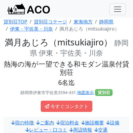
貸別荘TOP
貸別荘コテージ
東海地方
静岡県
伊東・宇佐美・川奈
満月あじろ（mitsukiajiro）
満月あじろ（mitsukiajiro）
静岡
県 伊東・宇佐美・川奈
熱海の海が一望できる和モダン温泉付貸
別荘
6名迄
静岡県伊東市宇佐美3594-431
地図表示
貸別荘
今すぐコンタクト
宿の特徴
ご案内
宿泊料金
施設概要
設備
レビュー・口コミ
周辺情報
交通