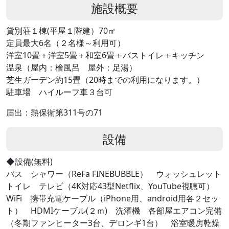
施設概要
貸別荘１棟(平屋１階建）70㎡
定員最大6名（２名様～利用可）
洋室10畳＋洋室5畳＋和室6畳＋バストイレ＋キッチン
温泉（屋内：檜風呂 屋外：足湯）
芝生ガーデン約15畳（20時までの利用になります。）
駐車場 ハイルーフ車３台可
届出：熱保衛第311号の71
設備
◆設備(無料)
バス シャワー（ReFa FINEBUBBLE） ウォッシュレット
トイレ テレビ（4K対応43型Netflix、YouTube視聴可）
WiFi 携帯充電ケーブル（iPhone用、android用各２セッ
ト） HDMIケーブル(２ｍ) 洗濯機 各部屋エアコン完備
（冬期ファンヒーター3台、デロンギ1台） 浴室暖房乾燥