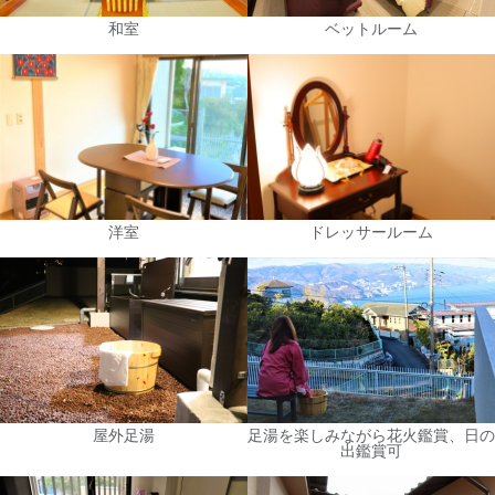
和室
ベットルーム
洋室
ドレッサールーム
屋外足湯
足湯を楽しみながら花火鑑賞、日の
出鑑賞可