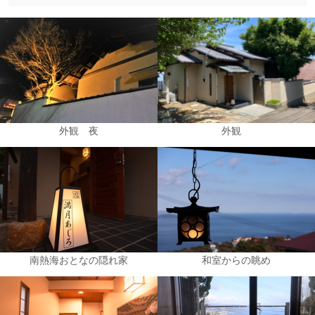
外観 夜
外観
南熱海おとなの隠れ家
和室からの眺め