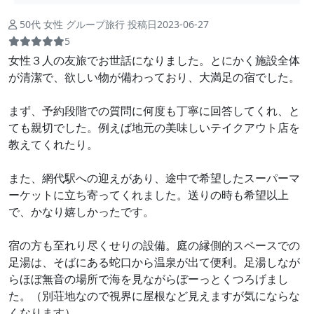
50代 女性 グループ旅行 投稿日2023-06-27
5
女性３人の友旅でお世話になりました。とにかく施設全体
が清潔で、欲しい物が備わっており、大満足の宿でした。
まず、予約段階での質問に何度も丁寧に回答してくれ、と
ても親切でした。例えば地元の美味しいテイクアウト店を
教えてくれたり。
また、網代駅への迎えがあり、途中で希望したスーパーマ
ーケットに立ち寄ってくれました。送りの時も希望以上
で、かなり嬉しかったです。
宿の方も至れり尽くせりの設備。庭の縁側的スペースでの
足湯は、そばにある蛇口から温泉が出て便利。足湯しなが
らほぼ無音の場所で海を見ながらぼーっとくつろげまし
た。（別荘地なので視界に屋根など見えますが気にならな
くなります）