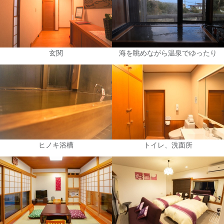
玄関
海を眺めながら温泉でゆったり
ヒノキ浴槽
トイレ、洗面所