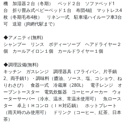
機 加湿器２台（冬期） ベッド２台 ソファベッド1
台 折り畳み式ベビーベッド１台 布団4組 マットレス4
枚（冬期毛布4枚） リネン一式 駐車場ハイルーフ車3台
可 送迎（JR網代駅まで）
◆アメニティ(無料)
シャンプー リンス ボディーソープ ヘアドライヤー２
個 カールアイロン１個 カールドライヤー１個
◆調理設備(無料)
キッチン ガスレンジ 調理器具（フライパン、片手鍋
2、両手鍋1）・調味料（醬油、ソース、塩、コショウ、ね
りわさび） 食器一式 冷蔵庫（280L） 電子レンジ オ
ーブントースター 電気炊飯器 コーヒーメーカー ウォ
ーターサーバー（冷水、温水、常温水使用可） 魚ロース
ター 卓上ＩＨコンロ（ＩＨ対応鍋） ホットプレート
（雨天時のみ使用可） ドリンク（コーヒー、紅茶、日本
茶）