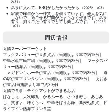
2/31）
温泉に入れて、BBQがしたかったから
（2025/11/03）
家族で昨年から一棟貸しを借りています。他人を気に
しないで、過ごせる空間がたまらなく好きです。温泉
有り、掘りごたつ有りでとても楽しみです。
（2025/1
1/01）
周辺情報
近隣スーパーマーケット
マックスバリュー伊豆多賀店（当施設より車で約15分）
中島水産市民市場（当施設より車で約25分） マックスバ
リュー熱海店（当施設より車で約25分）
メガドンキホーテ伊東店（当施設より車で約25分） 道
の駅伊東マリンタウン（当施設より車で約25分） あおき
伊東店(当施設より車で約30分)
近隣で食事・テイクアウトができるお店
ぱなしぇ、大次郎丸、かるふーる、さつき寿し、あじあ
じ、笑ぎょ、味くらべ、中華そばうお静、蕎麦処多賀、ド
ライブイン熱海プリン食堂