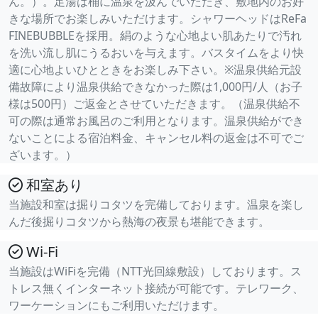
ん。）。足湯は桶に温泉を汲んでいただき、敷地内のお好
きな場所でお楽しみいただけます。シャワーヘッドはReFa
FINEBUBBLEを採用。絹のような心地よい肌あたりで汚れ
を洗い流し肌にうるおいを与えます。バスタイムをより快
適に心地よいひとときをお楽しみ下さい。※温泉供給元設
備故障により温泉供給できなかった際は1,000円/人（お子
様は500円）ご返金とさせていただきます。（温泉供給不
可の際は通常お風呂のご利用となります。温泉供給ができ
ないことによる宿泊料金、キャンセル料の返金は不可でご
ざいます。）
和室あり
当施設和室は掘りコタツを完備しております。温泉を楽し
んだ後掘りコタツから熱海の夜景も堪能できます。
Wi-Fi
当施設はWiFiを完備（NTT光回線敷設）しております。ス
トレス無くインターネット接続が可能です。テレワーク、
ワーケーションにもご利用いただけます。