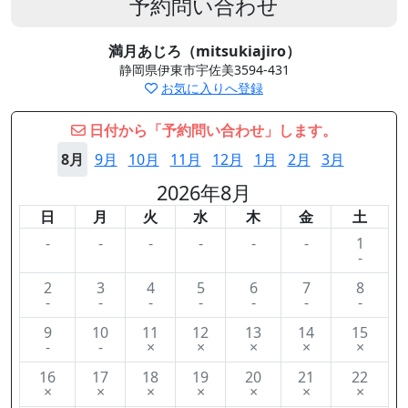
予約問い合わせ
満月あじろ（mitsukiajiro）
静岡県伊東市宇佐美3594-431
お気に入りへ登録
日付から「予約問い合わせ」します。
8月
9月
10月
11月
12月
1月
2月
3月
2026年8月
日
月
火
水
木
金
土
-
-
-
-
-
-
1
-
2
3
4
5
6
7
8
-
-
-
-
-
-
-
9
10
11
12
13
14
15
-
-
×
×
×
×
×
16
17
18
19
20
21
22
×
×
×
×
×
×
×