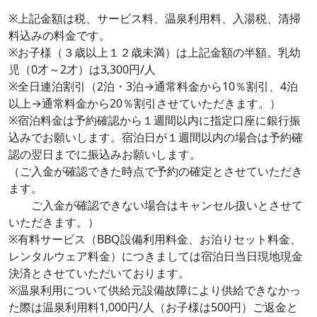
※上記金額は税、サービス料、温泉利用料、入湯税、清掃
料込みの料金です。
※お子様（３歳以上１２歳未満）は上記金額の半額。乳幼
児（0才～2才）は3,300円/人
※全日連泊割引（2泊・3泊→通常料金から10％割引、4泊
以上→通常料金から20％割引させていただきます。）
※宿泊料金は予約確認から１週間以内に指定口座に銀行振
込みでお願いします。宿泊日が１週間以内の場合は予約確
認の翌日までに振込みお願いします。
（ご入金が確認できた時点で予約の確定とさせていただき
ます。
ご入金が確認できない場合はキャンセル扱いとさせて
いただきます。）
※有料サービス（BBQ設備利用料金、お泊りセット料金、
レンタルウェア料金）につきましては宿泊日当日現地現金
決済とさせていただいております。
※温泉利用について供給元設備故障により供給できなかっ
た際は温泉利用料1,000円/人（お子様は500円）ご返金と