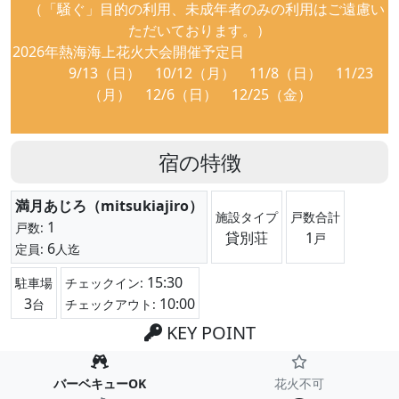
（「騒ぐ」目的の利用、未成年者のみの利用はご遠慮い
ただいております。）
2026年熱海海上花火大会開催予定日
9/13（日） 10/12（月） 11/8（日） 11/23
（月） 12/6（日） 12/25（金）
宿の特徴
満月あじろ（mitsukiajiro）
施設タイプ
戸数合計
1
戸数:
貸別荘
1
戸
6
定員:
人迄
15:30
駐車場
チェックイン:
3
10:00
台
チェックアウト:
KEY POINT
バーベキューOK
花火不可