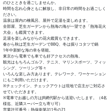
のひとときを過ごしませんか。
時間を忘れ心身ともに解放し、非日常の時間をお過ごしく
ださい。
温泉は屋内の檜風呂、屋外で足湯を楽しめます。
全部屋、芝生ガーデンから熱海の海が一望でき「熱海花火
大会」も鑑賞できます。
足湯を楽しみながらの花火鑑賞もできます。
春から秋は芝生ガーデンでBBQ、冬は掘りコタツで鍋
1年中新鮮な海の幸を堪能。
東京から電車でも車でも好アクセスの熱海。
観光はもちろんゴルフ、テニス、マリンスポーツ、フィッ
シング、ツーリング等々
いろんな楽しみ方あります。テレワーク、ワーケーション
にもご利用いただけます。
※チェックイン、チェックアウトは現地で店主がご対応さ
せていただきます。
※電車でお越しの方はJR網代駅から送迎いたします。（4名
様迄、近隣スーパー立ち寄り可）
営業許可番号：熱保衛第311号の71