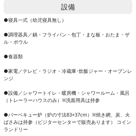
設備
●寝具一式（幼児寝具無し）
●調理器具／鍋・フライパン・包丁・まな板・おたま・ザ
ル・ボウル
●食器類
●家電／テレビ・ラジオ・冷蔵庫･炊飯ジャー・オーブンレ
ンジ
●設備／シャワートイレ・暖房機・シャワールーム・風呂
（トレーラーハウスのみ）※洗面用具は持参
●バーベキュー炉（炉の寸法83×37cm）※焼き網、炭、火
ばさみは持参（ビジターセンターで販売あります） コイン
ランドリー