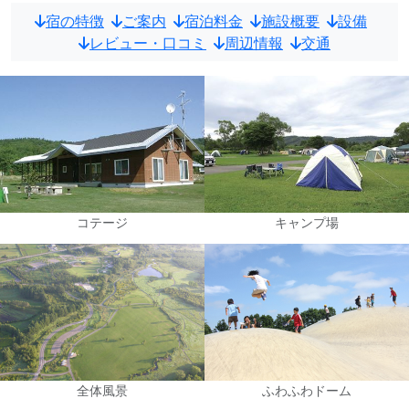
宿の特徴
ご案内
宿泊料金
施設概要
設備
レビュー・口コミ
周辺情報
交通
コテージ
キャンプ場
全体風景
ふわふわドーム