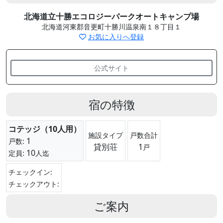
北海道立十勝エコロジーパークオートキャンプ場
北海道河東郡音更町十勝川温泉南１８丁目１
お気に入りへ登録
公式サイト
宿の特徴
コテッジ（10人用）
施設タイプ
戸数合計
1
戸数:
貸別荘
1
戸
10
定員:
人迄
チェックイン:
チェックアウト:
ご案内