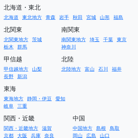
北海道・東北
北海道
東北地方
青森
岩手
秋田
宮城
山形
福島
北関東
南関東
北関東地方
茨城
南関東地方
埼玉
千葉
東京
栃木
群馬
神奈川
甲信越
北陸
甲信越地方
山梨
北陸地方
富山
石川
福井
長野
新潟
東海
東海地方
静岡・伊豆
愛知
岐阜
三重
関西・近畿
中国
関西・近畿地方
滋賀
中国地方
島根
鳥取
京都
大阪
兵庫
奈良
岡山
広島
山口