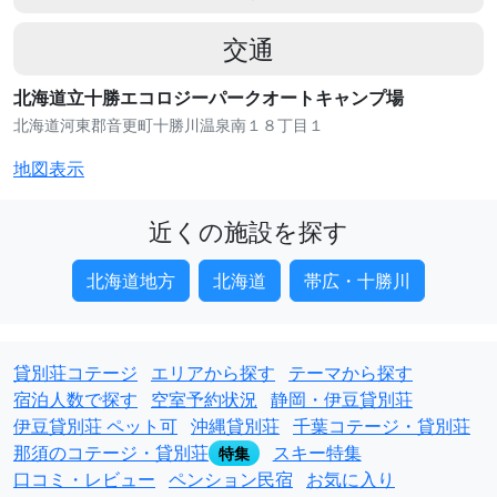
交通
北海道立十勝エコロジーパークオートキャンプ場
北海道河東郡音更町十勝川温泉南１８丁目１
地図表示
近くの施設を探す
北海道地方
北海道
帯広・十勝川
貸別荘コテージ
エリアから探す
テーマから探す
宿泊人数で探す
空室予約状況
静岡・伊豆貸別荘
伊豆貸別荘 ペット可
沖縄貸別荘
千葉コテージ・貸別荘
那須のコテージ・貸別荘
スキー特集
特集
口コミ・レビュー
ペンション民宿
お気に入り