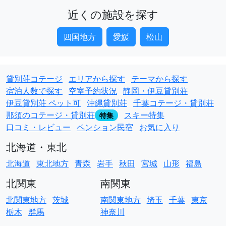
近くの施設を探す
四国地方
愛媛
松山
貸別荘コテージ
エリアから探す
テーマから探す
宿泊人数で探す
空室予約状況
静岡・伊豆貸別荘
伊豆貸別荘 ペット可
沖縄貸別荘
千葉コテージ・貸別荘
那須のコテージ・貸別荘
スキー特集
特集
口コミ・レビュー
ペンション民宿
お気に入り
北海道・東北
北海道
東北地方
青森
岩手
秋田
宮城
山形
福島
北関東
南関東
北関東地方
茨城
南関東地方
埼玉
千葉
東京
栃木
群馬
神奈川