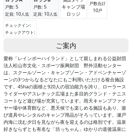
戸数合計
5
5
キャンプ場
戸数:
戸数:
10
戸
10
10
ロッジ
定員:
人迄
定員:
人迄
チェックイン:
チェックアウト:
ご案内
愛称「レインボーハイランド」として親しまれる公益財団
法人松山市文化・スポーツ振興財団 野外活動センター
は、スクールゾーン・キャンプゾーン・アドベンチャーゾ
ーンの3つからなるどなたにもご利用いただける複合施設
です。45haの面積と920人の宿泊能力を誇り、ローラース
ライダーやアスレチック広場また多目的グランド・テニス
コートなど遊び場が充実しています。雨天キャンプファイ
ヤー場や体育館など、悪天候でも楽しめる施設もあり、遊
び道具やレンタルのキャンプ用品がそろっています。瀬戸
内海に沈む夕日を見ながら夜を迎えるのは格別です。温泉
好きならずとも有名な「坊っちゃん」ゆかりの道後温泉に