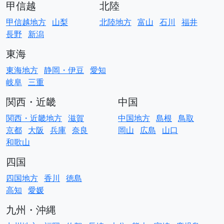
甲信越
北陸
甲信越地方
山梨
北陸地方
富山
石川
福井
長野
新潟
東海
東海地方
静岡・伊豆
愛知
岐阜
三重
関西・近畿
中国
関西・近畿地方
滋賀
中国地方
島根
鳥取
京都
大阪
兵庫
奈良
岡山
広島
山口
和歌山
四国
四国地方
香川
徳島
高知
愛媛
九州・沖縄