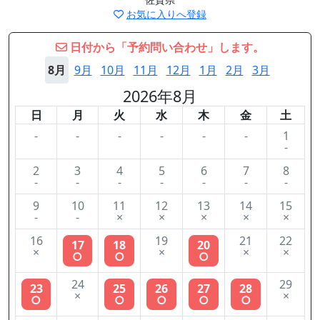
お気に入りへ登録
日付から「予約問い合わせ」します。
8月
9月
10月
11月
12月
1月
2月
3月
2026年8月
日
月
火
水
木
金
土
-
-
-
-
-
-
1
-
2
3
4
5
6
7
8
-
-
-
-
-
-
-
9
10
11
12
13
14
15
-
-
×
×
×
×
×
16
19
21
22
17
18
20
×
×
×
×
○
○
○
24
29
23
25
26
27
28
×
×
○
○
○
○
○