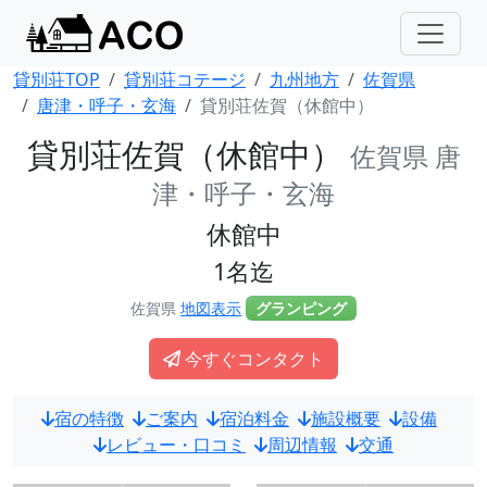
貸別荘TOP
貸別荘コテージ
九州地方
佐賀県
唐津・呼子・玄海
貸別荘佐賀（休館中）
貸別荘佐賀（休館中）
佐賀県 唐
津・呼子・玄海
休館中
1名迄
佐賀県
地図表示
グランピング
今すぐコンタクト
宿の特徴
ご案内
宿泊料金
施設概要
設備
レビュー・口コミ
周辺情報
交通