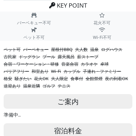
KEY POINT
バーベキュー不可
花火不可
ペット不可
Wi-Fi不可
ペット可
バーベキュー
屋根付BBQ
大人数
温泉
ログハウス
古民家
ドッグラン
プール
露天風呂
薪ストーブ
合宿・ワーケーション・研修
音楽合宿
カラオケ
卓球
バリアフリー
和室あり
Wi-Fi
カップル
子連れ・ファミリー
格安
騒ぎたい
花火OK
大人限定
食事付
全館禁煙
夜の到着OK
送迎あり
温泉近隣
ゴルフ
テニス
ご案内
準備中..
宿泊料金