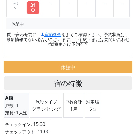
30
-
-
-
-
-
31
×
○
休業中
問い合わせ前に、
宿泊料金
をよくご確認下さい。予約状況は、
最新情報でない場合がございます。〇予約可または要問い合わせ
×満室または予約不可
休館中
宿の特徴
A棟
施設タイプ
戸数合計
駐車場
1
戸数:
グランピング
1
5
戸
台
1
定員:
人迄
15:30
チェックイン:
11:00
チェックアウト: