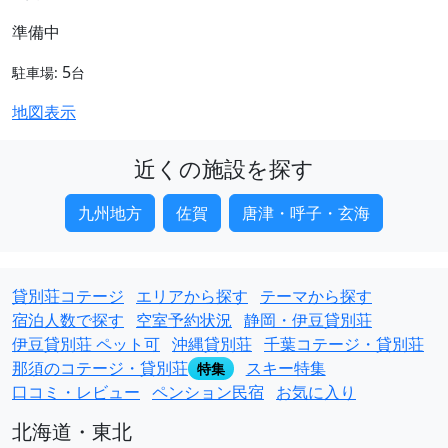
準備中
5
駐車場:
台
地図表示
近くの施設を探す
九州地方
佐賀
唐津・呼子・玄海
貸別荘コテージ
エリアから探す
テーマから探す
宿泊人数で探す
空室予約状況
静岡・伊豆貸別荘
伊豆貸別荘 ペット可
沖縄貸別荘
千葉コテージ・貸別荘
那須のコテージ・貸別荘
スキー特集
特集
口コミ・レビュー
ペンション民宿
お気に入り
北海道・東北