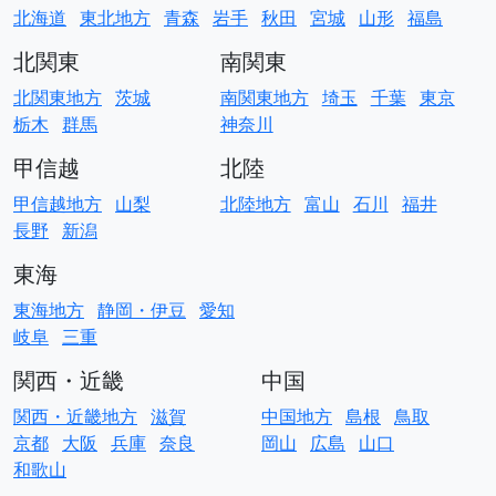
北海道
東北地方
青森
岩手
秋田
宮城
山形
福島
北関東
南関東
北関東地方
茨城
南関東地方
埼玉
千葉
東京
栃木
群馬
神奈川
甲信越
北陸
甲信越地方
山梨
北陸地方
富山
石川
福井
長野
新潟
東海
東海地方
静岡・伊豆
愛知
岐阜
三重
関西・近畿
中国
関西・近畿地方
滋賀
中国地方
島根
鳥取
京都
大阪
兵庫
奈良
岡山
広島
山口
和歌山