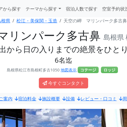
アから探す
テーマから探す
宿泊人数で探す
空室予約状
島根県
松江・美保関・玉造
天空の岬 マリンパーク多古鼻
マリンパーク多古鼻
島根県
出から日の入りまでの絶景をひと
6名迄
島根県松江市島根町多古1050
地図表示
コテージ
ロッジ
今すぐコンタクト
ご案内
宿泊料金
施設概要
設備
レビュー・口コミ
周