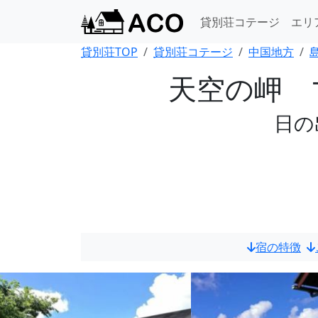
貸別荘コテージ
エリ
貸別荘TOP
貸別荘コテージ
中国地方
天空の岬 
日の
宿の特徴