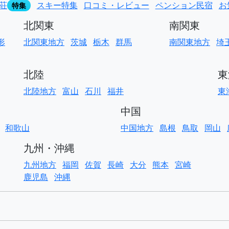
荘
スキー特集
口コミ・レビュー
ペンション民宿
お
特集
北関東
南関東
形
北関東地方
茨城
栃木
群馬
南関東地方
埼
北陸
東
北陸地方
富山
石川
福井
東
中国
和歌山
中国地方
島根
鳥取
岡山
九州・沖縄
九州地方
福岡
佐賀
長崎
大分
熊本
宮崎
鹿児島
沖縄