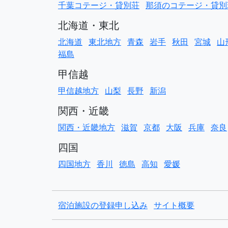
千葉コテージ・貸別荘
那須のコテージ・貸別
北海道・東北
北海道
東北地方
青森
岩手
秋田
宮城
山
福島
甲信越
甲信越地方
山梨
長野
新潟
関西・近畿
関西・近畿地方
滋賀
京都
大阪
兵庫
奈良
四国
四国地方
香川
徳島
高知
愛媛
宿泊施設の登録申し込み
サイト概要