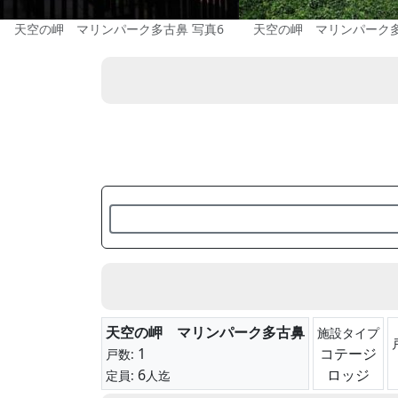
天空の岬 マリンパーク多古鼻 写真6
天空の岬 マリンパーク多
天空の岬 マリンパーク多古鼻
施設タイプ
1
コテージ
戸数:
6
ロッジ
定員:
人迄