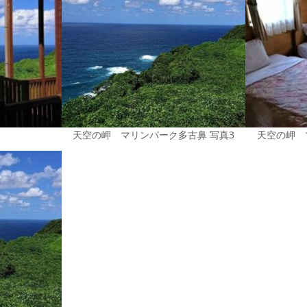
天空の岬 マリンパーク多古鼻 写真3
天空の岬 