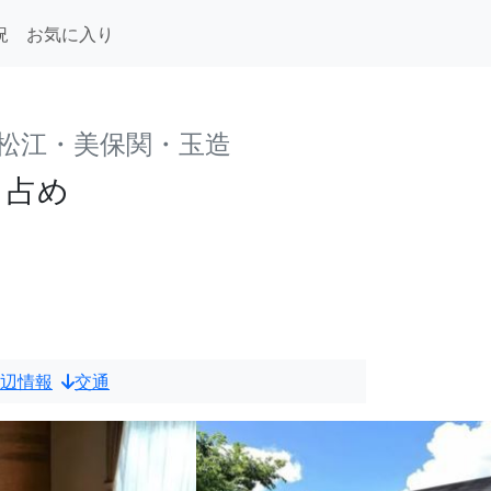
況
お気に入り
 松江・美保関・玉造
り占め
辺情報
交通