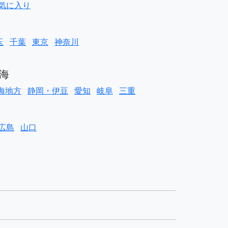
気に入り
玉
千葉
東京
神奈川
海
海地方
静岡・伊豆
愛知
岐阜
三重
広島
山口