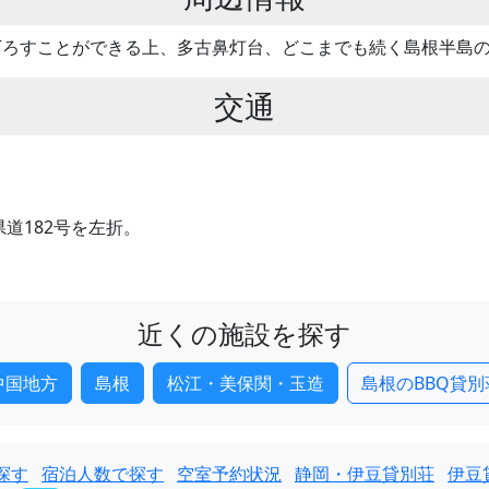
下ろすことができる上、多古鼻灯台、どこまでも続く島根半島
交通
道182号を左折。
近くの施設を探す
中国地方
島根
松江・美保関・玉造
島根のBBQ貸別
探す
宿泊人数で探す
空室予約状況
静岡・伊豆貸別荘
伊豆