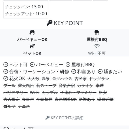
13:00
チェックイン:
10:00
チェックアウト:
KEY POINT
バーベキューOK
屋根付BBQ
ペットOK
Wi-Fi不可
ペット可
バーベキュー
屋根付BBQ
合宿・ワーケーション・研修
和室あり
騒ぎたい
花火OK
大人数
温泉
ログハウス
古民家
ドッグラン
プール
露天風呂
薪ストーブ
音楽合宿
カラオケ
卓球
バリアフリー
Wi-Fi
カップル
子連れ・ファミリー
格安
大人限定
食事付
全館禁煙
夜の到着OK
送迎あり
温泉近隣
ゴルフ
テニス
KEY POINTの詳細