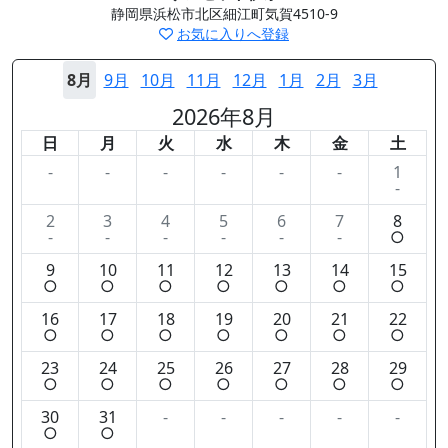
静岡県浜松市北区細江町気賀4510-9
お気に入りへ登録
8月
9月
10月
11月
12月
1月
2月
3月
2026年8月
日
月
火
水
木
金
土
-
-
-
-
-
-
1
-
2
3
4
5
6
7
8
-
-
-
-
-
-
○
9
10
11
12
13
14
15
○
○
○
○
○
○
○
16
17
18
19
20
21
22
○
○
○
○
○
○
○
23
24
25
26
27
28
29
○
○
○
○
○
○
○
30
31
-
-
-
-
-
○
○