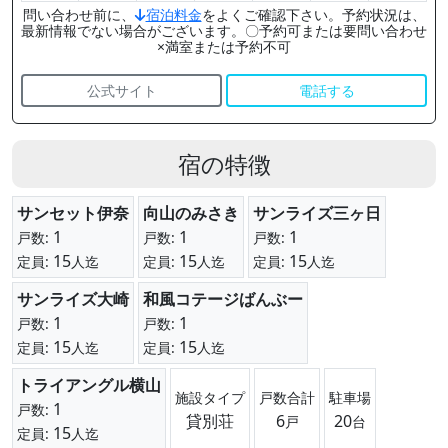
問い合わせ前に、
宿泊料金
をよくご確認下さい。予約状況は、
最新情報でない場合がございます。〇予約可または要問い合わせ
×満室または予約不可
公式サイト
電話する
宿の特徴
サンセット伊奈
向山のみさき
サンライズ三ヶ日
1
1
1
戸数:
戸数:
戸数:
15
15
15
定員:
人迄
定員:
人迄
定員:
人迄
サンライズ大崎
和風コテージばんぶー
1
1
戸数:
戸数:
15
15
定員:
人迄
定員:
人迄
トライアングル横山
施設タイプ
戸数合計
駐車場
1
戸数:
貸別荘
6
20
戸
台
15
定員:
人迄