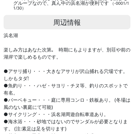
グループなので、真ん中の浜名湖が便利です
（-0001/1
1/30）
周辺情報
浜名湖
楽しみ方はあなた次第｡ 時期にもよりますが、別荘や前の
湖岸で楽しめるものです。
●アサリ捕り・・・大きなアサリが沢山捕れる穴場です。
しかもタダ!
●魚釣り・・・ハゼ・サヨリ・チヌ等、釣りのスポットで
有名。
●バーベキュー・・・庭に専用コンロ・鉄板あり。 (冬場は
風のない裏庭にて可能)
●サイクリング・・・浜名湖周遊自転車道あり。
●海水浴・・・砂地ではないのでサンダルが必要となりま
す。 (注:素足は足を切ります)