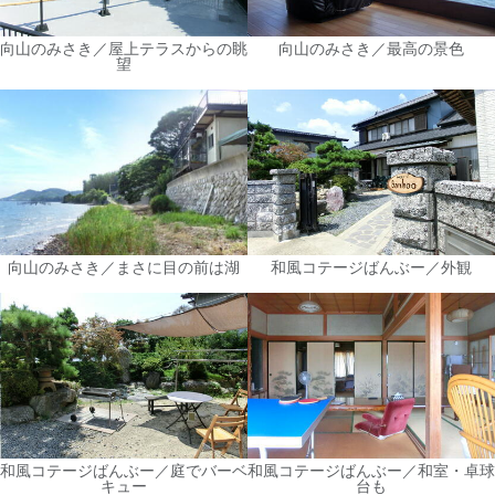
向山のみさき／屋上テラスからの眺
向山のみさき／最高の景色
望
向山のみさき／まさに目の前は湖
和風コテージばんぶー／外観
和風コテージばんぶー／庭でバーベ
和風コテージばんぶー／和室・卓球
キュー
台も