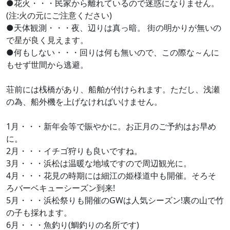
●花火・・・民家から離れているので迷惑になりません。
(注:火の元にご注意ください)
●天体観測・・・夜、辺りは真っ暗。 街の明かりが無いの
で星が良く見えます。
●何もしない・・・回りは何も無いので、この際な～んに
もせず世間から逃避。
荘前には桟橋があり、船舶が付けられます。ただし、浅瀬
の為、船外機を上げなければいけません。
1月・・・新年会等で賑やかに。お正月のご予約はお早め
に。
2月・・・イチゴ狩りも良いですね。
3月・・・浜松は温暖な地域ですので周辺観光に。
4月・・・花見の時期には細江の姫様道中も開催。そろそ
ろバーベキューシーズン到来!
5月・・・浜松祭りも開催のGWは人気シーズン!裏の山で竹
の子も採れます。
6月・・・魚釣り(鯛釣りの名所です)