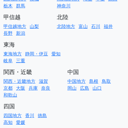
栃木
群馬
神奈川
甲信越
北陸
甲信越地方
山梨
北陸地方
富山
石川
福井
長野
新潟
東海
東海地方
静岡・伊豆
愛知
岐阜
三重
関西・近畿
中国
関西・近畿地方
滋賀
中国地方
島根
鳥取
京都
大阪
兵庫
奈良
岡山
広島
山口
和歌山
四国
四国地方
香川
徳島
高知
愛媛