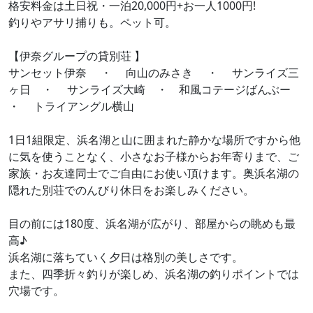
格安料金は土日祝・一泊20,000円+お一人1000円!
釣りやアサリ捕りも。ペット可。
【伊奈グループの貸別荘 】
サンセット伊奈 ・ 向山のみさき ・ サンライズ三
ヶ日 ・ サンライズ大崎 ・ 和風コテージばんぶー
・ トライアングル横山
1日1組限定、浜名湖と山に囲まれた静かな場所ですから他
に気を使うことなく、小さなお子様からお年寄りまで、ご
家族・お友達同士でご自由にお使い頂けます。奥浜名湖の
隠れた別荘でのんびり休日をお楽しみください。
目の前には180度、浜名湖が広がり、部屋からの眺めも最
高♪
浜名湖に落ちていく夕日は格別の美しさです。
また、四季折々釣りが楽しめ、浜名湖の釣りポイントでは
穴場です。