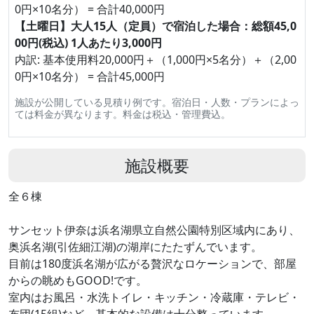
0円×10名分） = 合計40,000円
【土曜日】大人15人（定員）で宿泊した場合：総額45,0
00円(税込) 1人あたり3,000円
内訳: 基本使用料20,000円＋（1,000円×5名分）＋（2,00
0円×10名分） = 合計45,000円
施設が公開している見積り例です。宿泊日・人数・プランによっ
ては料金が異なります。料金は税込・管理費込。
施設概要
全６棟
サンセット伊奈は浜名湖県立自然公園特別区域内にあり、
奥浜名湖(引佐細江湖)の湖岸にたたずんでいます。
目前は180度浜名湖が広がる贅沢なロケーションで、部屋
からの眺めもGOOD!です。
室内はお風呂・水洗トイレ・キッチン・冷蔵庫・テレビ・
布団(15組)など、基本的な設備は十分整っています。