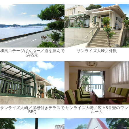
和風コテージばんぶー／道を挟んで
サンライズ大崎／外観
浜名湖
サンライズ大崎／屋根付きテラスで
サンライズ大崎／広々3０畳のワン
BBQ
ルーム