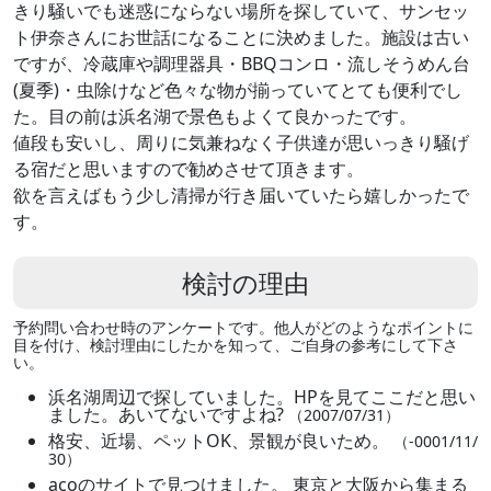
きり騒いでも迷惑にならない場所を探していて、サンセッ
ト伊奈さんにお世話になることに決めました。施設は古い
ですが、冷蔵庫や調理器具・BBQコンロ・流しそうめん台
(夏季)・虫除けなど色々な物が揃っていてとても便利でし
た。目の前は浜名湖で景色もよくて良かったです。
値段も安いし、周りに気兼ねなく子供達が思いっきり騒げ
る宿だと思いますので勧めさせて頂きます。
欲を言えばもう少し清掃が行き届いていたら嬉しかったで
す。
検討の理由
予約問い合わせ時のアンケートです。他人がどのようなポイントに
目を付け、検討理由にしたかを知って、ご自身の参考にして下さ
い。
浜名湖周辺で探していました。HPを見てここだと思い
ました。あいてないですよね?
（2007/07/31）
格安、近場、ペットOK、景観が良いため。
（-0001/11/
30）
acoのサイトで見つけました。 東京と大阪から集まる