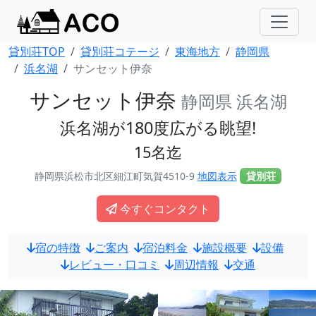
貸別荘TOP
貸別荘コテージ
東海地方
静岡県
浜名湖
サンセット伊奈
サンセット伊奈
静岡県 浜名湖
浜名湖が180度広がる眺望!
15名迄
静岡県浜松市北区細江町気賀4510-9
地図表示
貸別荘
今すぐコンタクト
宿の特徴
ご案内
宿泊料金
施設概要
設備
レビュー・口コミ
周辺情報
交通